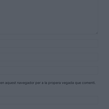
Nom:*
Correu
electrò
Lloc
web:
eb en aquest navegador per a la propera vegada que comenti.