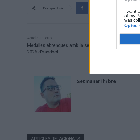
Comparteix
I want t
of my P
was col
Opted 
Article anterior
Medalles ebrenques amb la selecció catalana al CESA
2026 d’handbol
Setmanari l'Ebre
ARTICLES RELACIONATS