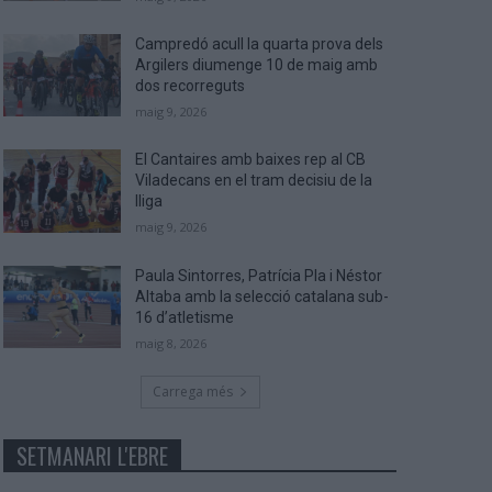
Campredó acull la quarta prova dels
Argilers diumenge 10 de maig amb
dos recorreguts
maig 9, 2026
El Cantaires amb baixes rep al CB
Viladecans en el tram decisiu de la
lliga
maig 9, 2026
Paula Sintorres, Patrícia Pla i Néstor
Altaba amb la selecció catalana sub-
16 d’atletisme
maig 8, 2026
Carrega més
SETMANARI L'EBRE