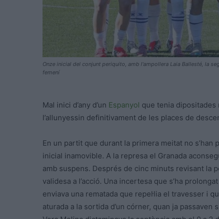
Onze inicial del conjunt periquito, amb l'ampollera Laia Ballesté, la 
femení
Mal inici d’any d’un
Espanyol
que tenia dipositades 
l’allunyessin definitivament de les places de desce
En un partit que durant la primera meitat no s’han 
inicial inamovible. A la represa el Granada aconseg
amb suspens. Després de cinc minuts revisant la possi
validesa a l’acció. Una incertesa que s’ha prolonga
enviava una rematada que repel·lia el travesser i qu
aturada a la sortida d’un córner, quan ja passaven s