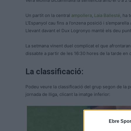
Vera Molina dictaminava la sentència amb el 0 a 2 de
Un partit on la central
ampollera
,
Laia Ballesté
, ha 
L’Espanyol cau fins a l’onzena posició i s’emparella 
Llevant davant el Dux Logronyo manté els deu pun
La setmana vinent duel complicat el que afrontaran l
dissabte a partir de les 16:30 hores de la tarde en
La classificació:
Podeu veure la classificació del grup segon de la 
jornada de lliga, clicant la imatge inferior:
Ebre Spor