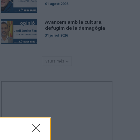
01 agost 2026
Avancem amb la cultura,
defugim de la demagògia
31 juliol 2026
Veure més