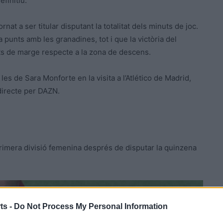
finitiu.
tornat a ser titular disputant la totalitat dels minuts de joc.
a punts amb les granadines, tot i que la victòria del
ts de marge respecte a la zona de descens.
es de Sara Monforte en la visita a l’Atlético de Madrid,
 directe per DAZN.
primera divisió femenina després de disputar la quinzena
ts -
Do Not Process My Personal Information