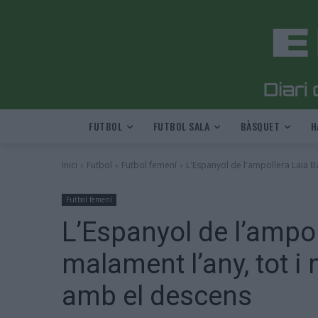
FUTBOL
FUTBOL SALA
BÀSQUET
H
Inici
Futbol
Futbol femení
L'Espanyol de l'ampollera Laia Bal
Futbol femení
L’Espanyol de l’ampol
malament l’any, tot i
amb el descens