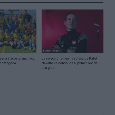
Futbol femení
ldeana s’acosta una mica
La selecció femenina suïssa de Rafel
e categoria
Navarro es consolida al primer lloc del
seu grup