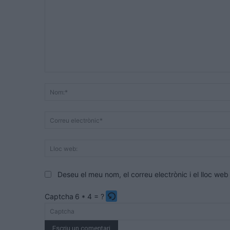
Comentari:
Deseu el meu nom, el correu electrònic i el lloc w
Captcha
6 * 4 = ?
Please