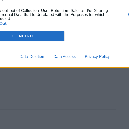
o opt-out of Collection, Use, Retention, Sale, and/or Sharing
ersonal Data that Is Unrelated with the Purposes for which it
lected.
Out
Article següent
CONFIRM
El Noia Freixenet de l’ampostí Xavi Costa veu trencada
la dinàmica positiva
Data Deletion
Data Access
Privacy Policy