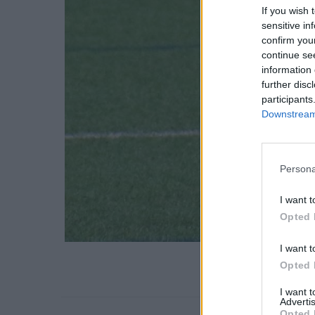
If you wish 
sensitive in
confirm you
continue se
information 
further disc
participants
Downstream 
Persona
I want t
Opted 
I want t
Opted 
I want 
Advertis
Opted 