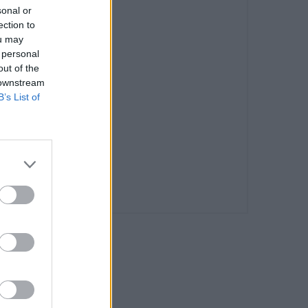
sonal or
ection to
ou may
 personal
out of the
 downstream
B’s List of