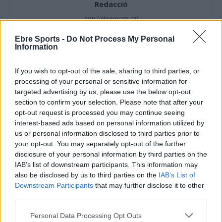
Redacció
http://ebresports.cat
Ebre Sports -
Do Not Process My Personal
Information
ARTICLES RELACIONATS
If you wish to opt-out of the sale, sharing to third parties, or
processing of your personal or sensitive information for
El Centre d’Esports Tortosa no va mantenir
targeted advertising by us, please use the below opt-out
el bon nivell de joc d’inici de partit
section to confirm your selection. Please note that after your
maig 7, 2026
opt-out request is processed you may continue seeing
Handbol
interest-based ads based on personal information utilized by
us or personal information disclosed to third parties prior to
Contundent victòria per acabar la Lliga
your opt-out. You may separately opt-out of the further
Catalana d’Or amb bones sensacions
disclosure of your personal information by third parties on the
maig 3, 2026
IAB’s list of downstream participants. This information may
also be disclosed by us to third parties on the
IAB’s List of
Handbol
Downstream Participants
that may further disclose it to other
third parties.
El Centre d’Esports Tortosa sorprès per
part d’un rival que lluita per la
Personal Data Processing Opt Outs
permanència