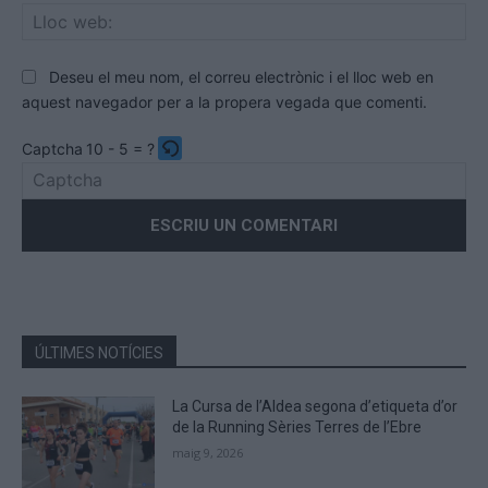
Llo
we
Deseu el meu nom, el correu electrònic i el lloc web en
aquest navegador per a la propera vegada que comenti.
Captcha
10 - 5 = ?
Please
enter
the
characters
shown
in
the
ÚLTIMES NOTÍCIES
CAPTCHA
to
La Cursa de l’Aldea segona d’etiqueta d’or
verify
de la Running Sèries Terres de l’Ebre
that
maig 9, 2026
you
are