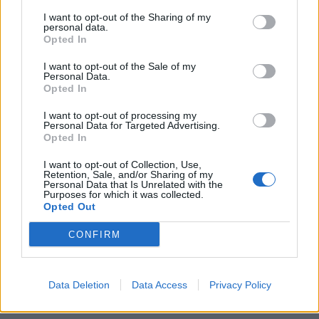
abril 29, 2026
Handbol
I want to opt-out of the Sharing of my
personal data.
Opted In
I want to opt-out of the Sale of my
Personal Data.
Opted In
DEIXA UNA RESPOSTA
I want to opt-out of processing my
Personal Data for Targeted Advertising.
Opted In
I want to opt-out of Collection, Use,
Retention, Sale, and/or Sharing of my
Personal Data that Is Unrelated with the
Purposes for which it was collected.
Opted Out
Comentari:
CONFIRM
No
Data Deletion
Data Access
Privacy Policy
Co
ele