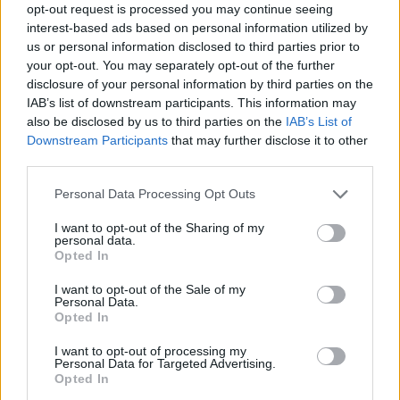
opt-out request is processed you may continue seeing
Llo
interest-based ads based on personal information utilized by
we
us or personal information disclosed to third parties prior to
your opt-out. You may separately opt-out of the further
Deseu el meu nom, el correu electrònic i el lloc web en
disclosure of your personal information by third parties on the
aquest navegador per a la propera vegada que comenti.
IAB’s list of downstream participants. This information may
also be disclosed by us to third parties on the
IAB’s List of
Captcha
7 - 4 = ?
Downstream Participants
that may further disclose it to other
third parties.
Please
Personal Data Processing Opt Outs
enter
the
I want to opt-out of the Sharing of my
characters
personal data.
Opted In
shown
in
I want to opt-out of the Sale of my
the
ÚLTIMES NOTÍCIES
Personal Data.
CAPTCHA
Opted In
to
La Cursa de l’Aldea segona d’etiqueta d’or
I want to opt-out of processing my
verify
de la Running Sèries Terres de l’Ebre
Personal Data for Targeted Advertising.
that
Opted In
maig 9, 2026
you