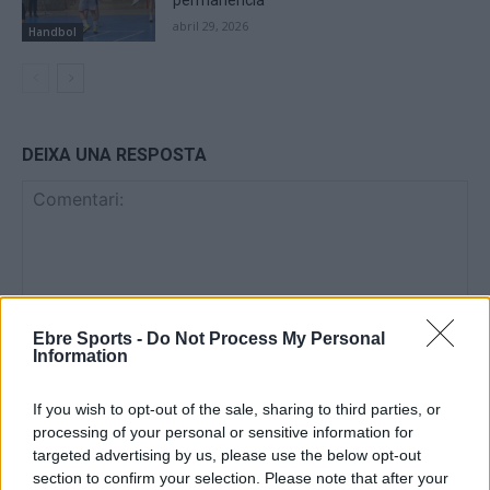
abril 29, 2026
Handbol
DEIXA UNA RESPOSTA
Ebre Sports -
Do Not Process My Personal
Information
Comentari:
No
If you wish to opt-out of the sale, sharing to third parties, or
processing of your personal or sensitive information for
targeted advertising by us, please use the below opt-out
Co
section to confirm your selection. Please note that after your
ele