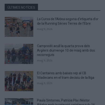
in
the
ÚLTIMES NOTÍCIES
CAPTCHA
to
La Cursa de l’Aldea segona d’etiqueta d’or
verify
de la Running Sèries Terres de l’Ebre
that
maig 9, 2026
you
are
human.
Campredó acull la quarta prova dels
Argilers diumenge 10 de maig amb dos
recorreguts
maig 9, 2026
El Cantaires amb baixes rep al CB
Viladecans en el tram decisiu de la lliga
maig 9, 2026
Paula Sintorres, Patrícia Pla i Néstor
Altaba amb la selecció catalana sub-16