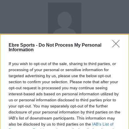
Ebre Sports -
Do Not Process My Personal
Redacció
Information
http://ebresports.cat
If you wish to opt-out of the sale, sharing to third parties, or
processing of your personal or sensitive information for
targeted advertising by us, please use the below opt-out
ARTICLES RELACIONATS
section to confirm your selection. Please note that after your
opt-out request is processed you may continue seeing
interest-based ads based on personal information utilized by
El Centre d’Esports Tortosa no va mantenir
us or personal information disclosed to third parties prior to
el bon nivell de joc d’inici de partit
your opt-out. You may separately opt-out of the further
maig 7, 2026
disclosure of your personal information by third parties on the
Handbol
IAB’s list of downstream participants. This information may
also be disclosed by us to third parties on the
IAB’s List of
Contundent victòria per acabar la Lliga