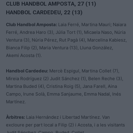
CLUB HANDBOL AMPOSTA, 27 (11)
HANDBOL CARDEDEU, 22 (13)
Club Handbol Amposta:
Laia Ferré, Martina Mauri; Naiara
Ferré, Andrea Haro (3), Júlia Tort (1), Micaela Naso, Núria
Ventura (3), Núria Pérez, Rut Pagà (4), Marcelina Kabiesz,
Bianca Filip (2), Maria Ventura (13), Lluna González,
Akemi Acosta (1).
Handbol Cardedeu:
Mercè Espigul, Martina Collet (7),
Mireia Rodríguez (2) Judit Sánchez (1), Belen Reche (3),
Martina Buded (4), Cristina Roig (5), Jana Farell, Aina
Campo, Irune Solà, Emma Sanjaume, Emma Nadal, Inés
Martínez.
Àrbitres:
Laia Hernández i Libertad Martínez. Van
excloure per part local a Filip (2) i Acosta, i a les visitants
Judit Sénchez, Campo, Buded, Collet.