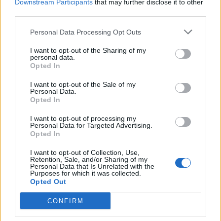
Downstream Participants
that may further disclose it to other
Catalana d’Or amb bones sensacions
third parties.
maig 3, 2026
Handbol
Personal Data Processing Opt Outs
I want to opt-out of the Sharing of my
El Centre d’Esports Tortosa sorprès per
personal data.
part d’un rival que lluita per la
Opted In
permanència
abril 29, 2026
I want to opt-out of the Sale of my
Handbol
Personal Data.
Opted In
I want to opt-out of processing my
Personal Data for Targeted Advertising.
Opted In
DEIXA UNA RESPOSTA
I want to opt-out of Collection, Use,
Retention, Sale, and/or Sharing of my
Personal Data that Is Unrelated with the
Purposes for which it was collected.
Opted Out
CONFIRM