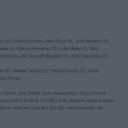
 (6), Gisela Gironés, Abril Pujol (6), Júlia Navarro (2),
ala (4), Blanca Demattey (1), Lídia Mulet (1), Abril
igutxia (4), Queralt Margalef (1), Alba Cabanillas (1).
n (2), Nekane Núñez (2), Helena Ramis (7), Anna
elen Pérez.
do Pérez, amb Pedro José Avenza Rojo i Eloy Gimeno
enca Abril Andreu (23:46) i a les visitants Helena Ramis
ècnic riberenc Joel Bel (33:45) i a l’entrenador del