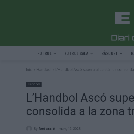
FUTBOL
FUTBOL SALA
BÀSQUET
H
Inici
Handbol
L’Handbol Ascó supera al Laietà i es consolida 
Handbol
L’Handbol Ascó supera
consolida a la zona t
By
Redacció
març 19, 2025