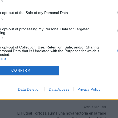
In
o opt-out of the Sale of my Personal Data.
In
to opt-out of processing my Personal Data for Targeted
ing.
In
o opt-out of Collection, Use, Retention, Sale, and/or Sharing
ersonal Data that Is Unrelated with the Purposes for which it
lected.
Out
CONFIRM
Data Deletion
Data Access
Privacy Policy
Article següent
El Futsal Tortosa suma una nova victòria en la fase