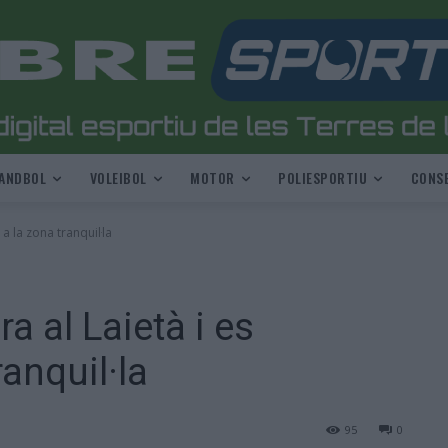
ANDBOL
VOLEIBOL
MOTOR
POLIESPORTIU
CONSE
a la zona tranquil·la
 al Laietà i es
ranquil·la
95
0