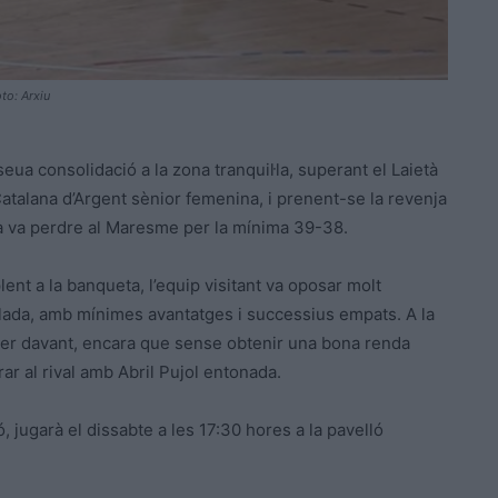
oto: Arxiu
eua consolidació a la zona tranquil·la, superant el Laietà
Catalana d’Argent sènior femenina, i prenent-se la revenja
nca va perdre al Maresme per la mínima 39-38.
ent a la banqueta, l’equip visitant va oposar molt
alada, amb mínimes avantatges i successius empats. A la
r per davant, encara que sense obtenir una bona renda
rar al rival amb Abril Pujol entonada.
, jugarà el dissabte a les 17:30 hores a la pavelló