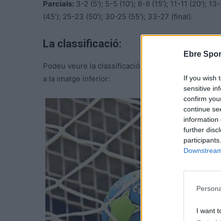
Parcials:
3-2 (5′); 5-5 (10′); 8-8 (15′); 11-11 (20′); 1
(45′); 25-23 (50′); 30-25 (55′); 33-27 (final).
La classificació:
Ebre Spor
Podeu veure la classificació de la vint-i-trensena jo
If you wish 
a la imatge inferior:
sensitive in
confirm you
continue se
information 
further disc
participants
Downstream 
Persona
I want t