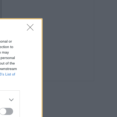
sonal or
ection to
ou may
 personal
out of the
 downstream
B’s List of