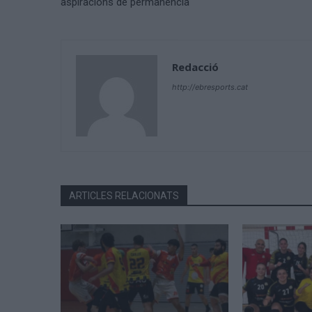
aspiracions de permanència
Redacció
http://ebresports.cat
ARTICLES RELACIONATS