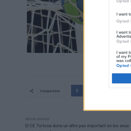
Opted 
I want t
Opted 
I want 
Advertis
Opted 
I want t
of my P
was col
Opted 
Comparteix
Article anterior
El CE Tortosa dona un altre pas important en les seus