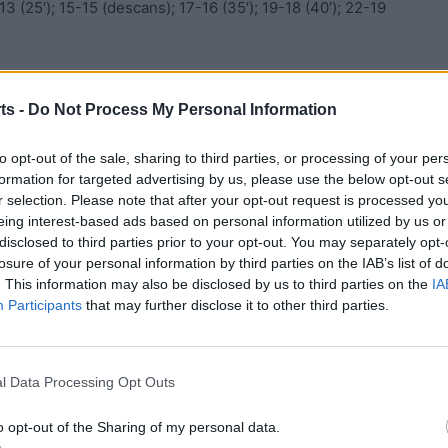
3-13 (25′); 15-15 (descans); 17-16 (35′); 19-18 (40′); 22-19
ts -
Do Not Process My Personal Information
rnada a la lliga catalana divisió d’argent femenina, clicant
to opt-out of the sale, sharing to third parties, or processing of your per
formation for targeted advertising by us, please use the below opt-out s
r selection. Please note that after your opt-out request is processed y
eing interest-based ads based on personal information utilized by us or
disclosed to third parties prior to your opt-out. You may separately opt-
losure of your personal information by third parties on the IAB’s list of
. This information may also be disclosed by us to third parties on the
IA
Participants
that may further disclose it to other third parties.
l Data Processing Opt Outs
o opt-out of the Sharing of my personal data.