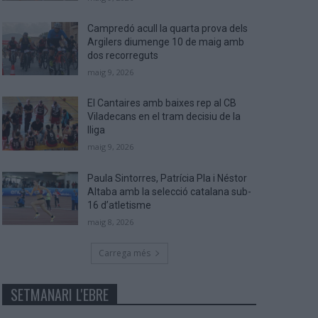
Campredó acull la quarta prova dels
Argilers diumenge 10 de maig amb
dos recorreguts
maig 9, 2026
El Cantaires amb baixes rep al CB
Viladecans en el tram decisiu de la
lliga
maig 9, 2026
Paula Sintorres, Patrícia Pla i Néstor
Altaba amb la selecció catalana sub-
16 d’atletisme
maig 8, 2026
Carrega més
SETMANARI L'EBRE