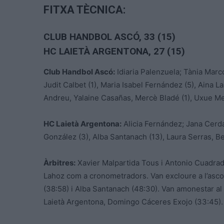
FITXA TÈCNICA:
CLUB HANDBOL ASCÓ, 33 (15)
HC LAIETÀ ARGENTONA, 27 (15)
Club Handbol Ascó:
Idiaria Palenzuela; Tània Marcos
Judit Calbet (1), Maria Isabel Fernández (5), Aina Las
Andreu, Yalaine Casañas, Mercè Bladé (1), Uxue Mend
HC Laietà Argentona:
Alicia Fernández; Jana Cerda
González (3), Alba Santanach (13), Laura Serras, B
Àrbitres:
Xavier Malpartida Tous i Antonio Cuadra
Lahoz com a cronometradors. Van excloure a l’ascon
(38:58) i Alba Santanach (48:30). Van amonestar al t
Laietà Argentona, Domingo Cáceres Exojo (33:45).