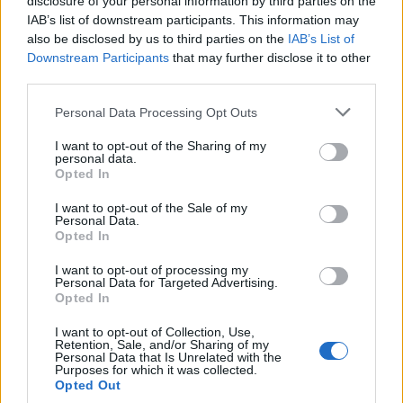
disclosure of your personal information by third parties on the
IAB’s list of downstream participants. This information may
also be disclosed by us to third parties on the
IAB’s List of
Downstream Participants
that may further disclose it to other
third parties.
Personal Data Processing Opt Outs
Comentari:
I want to opt-out of the Sharing of my
personal data.
No
Opted In
I want to opt-out of the Sale of my
Co
Personal Data.
ele
Opted In
Llo
I want to opt-out of processing my
we
Personal Data for Targeted Advertising.
Opted In
Deseu el meu nom, el correu electrònic i el lloc web en
aquest navegador per a la propera vegada que comenti.
I want to opt-out of Collection, Use,
Retention, Sale, and/or Sharing of my
Personal Data that Is Unrelated with the
Purposes for which it was collected.
Captcha
8 * 2 = ?
Opted Out