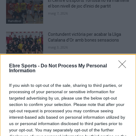
El Centre d’Esports Tortosa no va mantenir
el bon nivell de joc d’inici de partit
maig 7, 2026
Handbol
Contundent victòria per acabar la Lliga
Catalana d’Or amb bones sensacions
maig 3, 2026
Handbol
Ebre Sports -
Do Not Process My Personal
El Centre d’Esports Tortosa sorprès per
Information
part d’un rival que lluita per la
permanència
If you wish to opt-out of the sale, sharing to third parties, or
abril 29, 2026
Handbol
processing of your personal or sensitive information for
targeted advertising by us, please use the below opt-out
section to confirm your selection. Please note that after your
opt-out request is processed you may continue seeing
interest-based ads based on personal information utilized by
DEIXA UNA RESPOSTA
us or personal information disclosed to third parties prior to
your opt-out. You may separately opt-out of the further