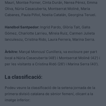
Mauri, Montse Forner, Cinta Durán, Nerea Pérez, Emma
Oliva, Núria Casacuberta, Montserrat Moliné, Maria
Cabanes, Paula Piñol, Noelia Catalán, Georgina Teruel.
Handbol Santpedor:
Ingrid Pardo, Glòria Tait, Gal·la
Gómez, Charlotte Larrieu, Mireia Ruiz, Carmen Julieta
Ianculescu, Cristina Rido, Laura Ferrera, Marina Serra.
Àrbitre:
Marçal Moncusí Cunillera, va excloure per part
local a Núria Casacuberta (48′) i Montserrat Moliné (42′) i
per les visitants a Cristina Ridó (26′) i Marina Serra (40′).
La classificació:
Podeu veure la classificació de la setena jornada de la
primera divisió catalana de sènior femení, clicant a la
imatge inferior: