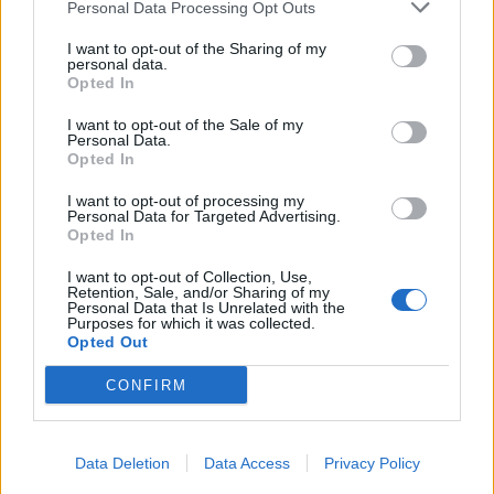
Personal Data Processing Opt Outs
I want to opt-out of the Sharing of my
personal data.
Opted In
I want to opt-out of the Sale of my
Personal Data.
Opted In
I want to opt-out of processing my
Personal Data for Targeted Advertising.
Article anterior
Article següent
Opted In
Els premis ‘La Cala es Mou’
Gerard Tallada campió del XII
reconeixen els millors
Open de Promoció del Club
I want to opt-out of Collection, Use,
Retention, Sale, and/or Sharing of my
esportistes de l’Ametlla de
Escacs Tortosa
Personal Data that Is Unrelated with the
Mar
Purposes for which it was collected.
Opted Out
CONFIRM
Data Deletion
Data Access
Privacy Policy