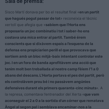
Sala de premsa:
Sisco Martí donava per bo el resultat final «
en un partit
que hagués pogut passar de tot
» reconeixia el tècnic
xertolí que afegia que «
sabíem que l’Horta ens
proposaria un joc combinatiu i tot i saber-ho ens
costava una mica entrar al partit. També érem
conscients que si dixàvem espais a l’esquena de la
defensa ens propiciarien perill el que provocava que
sortíem amb un bloc mitjà-baix intentant controlar este
joc. I en un fora de banda aprofitàvem una acció que
tenim molt ben treballada al nostre camp fèiem l’1 a 0
abans del descans. L’Horta portava el pes del partit, però
els controlàvem prou bé i no passàvem angúnies
defensives durant els primers quaranta-cinc minuts
«. A
la represa, comentava l’entrenador del Xerta «
que vam
aconseguir el 2 a 0 a la sortida d’un córner que rematava
Àngel al segon pal i semblava encaminar-nos a la