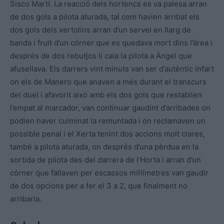
Sisco Martí. La reacció dels hortencs es va palesa arran
de dos gols a pilota aturada, tal com havien arribat els
dos gols dels xertolins arran d’un servei en llarg de
banda i fruit d’un córner que es quedava mort dins l’àrea i
després de dos rebutjos li caia la pilota a Àngel que
afusellava. Els darrers vint minuts van ser d’autèntic infart
on els de Manero que anaven a més durant el transcurs
del duel i afavorit això amb els dos gols que restablien
l’empat al marcador, van continuar gaudint d’arribades on
podien haver culminat la remuntada i on reclamaven un
possible penal i el Xerta tenint dos accions molt clares,
també a pilota aturada, on després d’una pèrdua en la
sortida de pilota des del darrera de l’Horta i arran d’un
córner que fallaven per escassos mil·límetres van gaudir
de dos opcions per a fer el 3 a 2, que finalment no
arribaria.