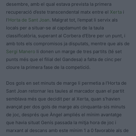
desembre, amb el qual estava prevista la primera
recuperació d’este transcendental matx entre el
Xerta
i
l
‘Horta de Sant Joan
. Malgrat tot, l’empat li servix als
locals per a situar-se al capdamunt de la taula
classificatòria, superant al Corbera d’Ebre per un punt, i
amb tots els compromisos ja disputats, mentre que als de
Sergi Manero
li donen un marge de tres partits (té set
punts més que el filial del Gandesa) a falta de cinc per
cloure la primera fase de la competició.
Dos gols en set minuts de marge li permetia a l’Horta de
Sant Joan retornar les taules al marcador quan el partit
semblava més que decidit per al Xerta, quan s’havien
avançat per dos gols de marge als cinquanta-sis minuts
de joc, després que Àngel ampliés el mínim avantatge
que havia situat Genís passada la mitja hora de joc i
marxant al descans amb este mínim 1 a 0 favorable als de