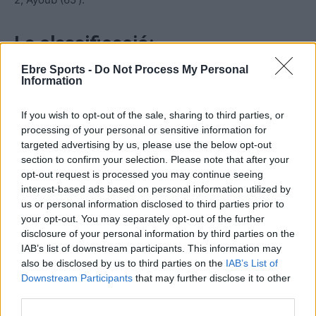
La classificació:
Ebre Sports -
Do Not Process My Personal
Podeu veure la classificació després la desena jornada al
Information
grup trenta-dosè de la quarta catalana, clicant la imatge
If you wish to opt-out of the sale, sharing to third parties, or
inferior:
processing of your personal or sensitive information for
targeted advertising by us, please use the below opt-out
section to confirm your selection. Please note that after your
opt-out request is processed you may continue seeing
interest-based ads based on personal information utilized by
us or personal information disclosed to third parties prior to
your opt-out. You may separately opt-out of the further
disclosure of your personal information by third parties on the
IAB’s list of downstream participants. This information may
also be disclosed by us to third parties on the
IAB’s List of
Downstream Participants
that may further disclose it to other
third parties.