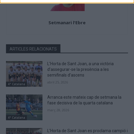
Setmanari l'Ebre
ARTICLES RELACIONATS
L’Horta de Sant Joan, a una victòria
d’assegurar-se la presència a les
semifinals d’ascens
abril 25, 2026
4ª Catalana
Arranca este mateix cap de setmana la
fase decisiva de la quarta catalana
març 28, 2026
4ª Catalana
L’Horta de Sant Joan es proclama campió i