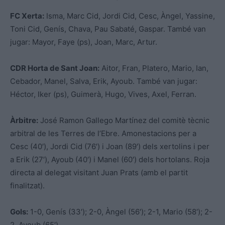
FC Xerta:
Isma, Marc Cid, Jordi Cid, Cesc, Àngel, Yassine,
Toni Cid, Genís, Chava, Pau Sabaté, Gaspar. També van
jugar: Mayor, Faye (ps), Joan, Marc, Artur.
CDR Horta de Sant Joan:
Aitor, Fran, Platero, Mario, Ian,
Cebador, Manel, Salva, Erik, Ayoub. També van jugar:
Héctor, Iker (ps), Guimerà, Hugo, Vives, Axel, Ferran.
Àrbitre:
José Ramon Gallego Martínez del comitè tècnic
arbitral de les Terres de l’Ebre. Amonestacions per a
Cesc (40′), Jordi Cid (76′) i Joan (89′) dels xertolins i per
a Erik (27′), Ayoub (40′) i Manel (60′) dels hortolans. Roja
directa al delegat visitant Juan Prats (amb el partit
finalitzat).
Gols:
1-0, Genís (33′); 2-0, Àngel (56′); 2-1, Mario (58′); 2-
2, Ayoub (65′).