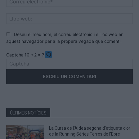
ele
Llo
we
Deseu el meu nom, el correu electrònic i el lloc web en
aquest navegador per a la propera vegada que comenti.
Captcha
10 * 2 = ?
Please
enter
the
characters
shown
in
the
ÚLTIMES NOTÍCIES
CAPTCHA
to
La Cursa de l’Aldea segona d’etiqueta d’or
verify
de la Running Sèries Terres de l’Ebre
that