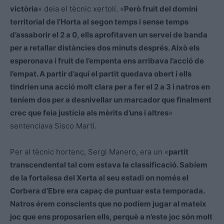
victòria
» deia el tècnic xertolí. «
Però fruit del domini
territorial de l’Horta al segon temps i sense temps
d’assaborir el 2 a 0, ells aprofitaven un servei de banda
per a retallar distàncies dos minuts després. Això els
esperonava i fruit de l’empenta ens arribava l’acció de
l’empat. A partir d’aquí el partit quedava obert i ells
tindrien una acció molt clara per a fer el 2 a 3 i natros en
teníem dos per a desnivellar un marcador que finalment
crec que feia justícia als mèrits d’uns i altres
»
sentenciava Sisco Martí.
Per al tècnic hortenc, Sergi Manero, era un «
partit
transcendental tal com estava la classificació. Sabíem
de la fortalesa del Xerta al seu estadi on només el
Corbera d’Ebre era capaç de puntuar esta temporada.
Natros érem conscients que no podíem jugar al mateix
joc que ens proposarien ells, perquè a n’este joc són molt