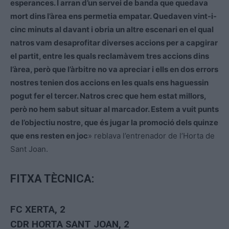
esperances. I arran d’un servei de banda que quedava
mort dins l’àrea ens permetia empatar. Quedaven vint-i-
cinc minuts al davant i obria un altre escenari en el qual
natros vam desaprofitar diverses accions per a capgirar
el partit, entre les quals reclamàvem tres accions dins
l’àrea, però que l’àrbitre no va apreciar i ells en dos errors
nostres tenien dos accions en les quals ens haguessin
pogut fer el tercer. Natros crec que hem estat millors,
però no hem sabut situar al marcador. Estem a vuit punts
de l’objectiu nostre, que és jugar la promoció dels quinze
que ens resten en joc
» reblava l’entrenador de l’Horta de
Sant Joan.
FITXA TÈCNICA:
FC XERTA
, 2
CDR HORTA SANT JOAN, 2