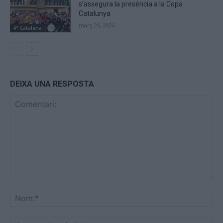
s’assegura la presència a la Copa
Catalunya
març 26, 2026
4ª Catalana
DEIXA UNA RESPOSTA
Comentari:
No
Co