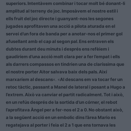
superiors. Intentàvem combinar i tocar molt bé donant-li
amplitud al terreny de joc. Imposàvem el nostre estil i
ells fruit del joc directe i guanyant-nos les segones
jugades aprofitaven una acció a pilota aturada en el
servei d’un fora de banda per a anotar-nos el primer gol
afusellant amb el cap al segon pal. Ens entraven els
dubtes durant deu minuts i després ens refèiem i
gaudiríem d’una acció molt clara per a fer l’empat i ells
als darrers compassos en tindrien una de claríssima que
el nostre porter Aitor salvava baix dels pals. Així
marxaríem al descans
«. «
Al descans em va tocar fer un
retoc tàctic, passant a Manel de lateral i posant a Hugo a
l’extrem. Això va canviar el partit radicalment. Tot i això,
en un refús després de la sortida d’un córner, el rebot
l’aprofitava Àngel per a fer-nos el 2 a 0. No obstant això,
a la següent acció en un embolic dins l’àrea Mario es
regatejava al porter i feia el 2 a 1 que ens tornava les