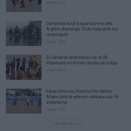
maig 9, 2026
you
are
human.
Campredó acull la quarta prova dels
Argilers diumenge 10 de maig amb dos
recorreguts
maig 9, 2026
El Cantaires amb baixes rep al CB
Viladecans en el tram decisiu de la lliga
maig 9, 2026
Paula Sintorres, Patrícia Pla i Néstor
Altaba amb la selecció catalana sub-16
d’atletisme
maig 8, 2026
Carrega més