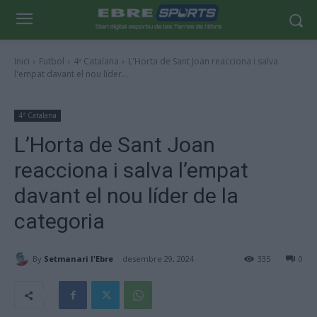
Inici
Futbol
4ª Catalana
L'Horta de Sant Joan reacciona i salva
l'empat davant el nou líder...
4ª Catalana
L’Horta de Sant Joan
reacciona i salva l’empat
davant el nou líder de la
categoria
By
Setmanari l'Ebre
desembre 29, 2024
335
0