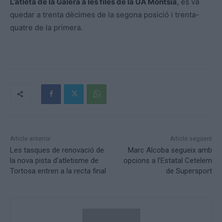
L’atleta de la Galera a les files de la UA Montsià
, es va
quedar a trenta dècimes de la segona posició i trenta-
quatre de la primera.
Article anterior
Article següent
Les tasques de renovació de
Marc Alcoba segueix amb
la nova pista d’atletisme de
opcions a l’Estatal Cetelem
Tortosa entren a la recta final
de Supersport