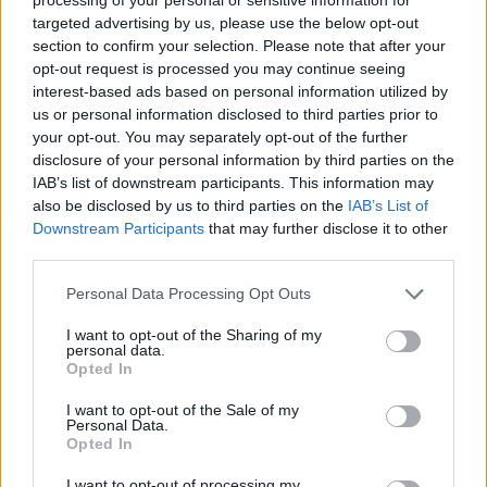
Comentari:
targeted advertising by us, please use the below opt-out
No
section to confirm your selection. Please note that after your
opt-out request is processed you may continue seeing
Co
interest-based ads based on personal information utilized by
ele
us or personal information disclosed to third parties prior to
your opt-out. You may separately opt-out of the further
Llo
disclosure of your personal information by third parties on the
we
IAB’s list of downstream participants. This information may
also be disclosed by us to third parties on the
IAB’s List of
Deseu el meu nom, el correu electrònic i el lloc web en
Downstream Participants
that may further disclose it to other
aquest navegador per a la propera vegada que comenti.
third parties.
Captcha
9 - 2 = ?
Personal Data Processing Opt Outs
I want to opt-out of the Sharing of my
Please
personal data.
enter
Opted In
the
characters
I want to opt-out of the Sale of my
Personal Data.
shown
Opted In
in
the
ÚLTIMES NOTÍCIES
I want to opt-out of processing my