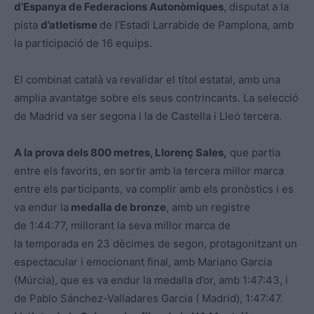
d’Espanya de Federacions Autonòmiques
, disputat a la
pista
d’atletisme
de l’Estadi Larrabide de Pamplona, amb
la participació de 16 equips.
El combinat català va revalidar el títol estatal, amb una
amplia avantatge sobre els seus contrincants. La selecció
de Madrid va ser segona i la de Castella i Lleó tercera.
A la prova dels 800 metres, Llorenç Sales,
que partia
entre els favorits, en sortir amb la tercera millor marca
entre els participants, va complir amb els pronòstics i es
va endur la
medalla de bronze
, amb un registre
de 1:44:77, millorant la seva millor marca de
la temporada en 23 dècimes de segon, protagonitzant un
espectacular i emocionant final, amb Mariano Garcia
(Múrcia), que es va endur la medalla d’or, amb 1:47:43, i
de Pablo Sánchez-Valladares Garcia ( Madrid), 1:47:47.