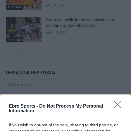
abril 30, 2026
Atletisme
Batea va acollir la tercera edició de la
solidària Cursa dels Cellers
abril 15, 2026
Atletisme
DEIXA UNA RESPOSTA
Ebre Sports -
Do Not Process My Personal
Information
If you wish to opt-out of the sale, sharing to third parties, or
processing of your personal or sensitive information for