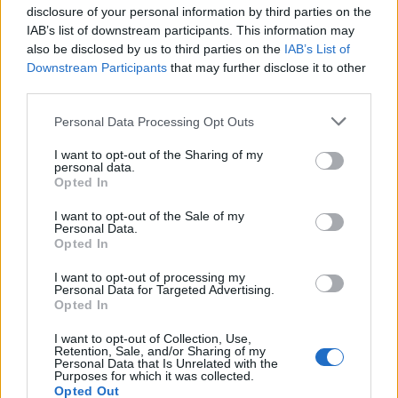
disclosure of your personal information by third parties on the
Medalla d’or d’Adam Maijó per equips amb
IAB’s list of downstream participants. This information may
la selecció espanyola al Mundial de Cros
also be disclosed by us to third parties on the
IAB’s List of
Universitari a Itàlia
Downstream Participants
that may further disclose it to other
març 16, 2026
Cros
third parties.
Personal Data Processing Opt Outs
Adam Maijó amb la selecció espanyola al
Mundial de Cross Universitari a Itàlia
I want to opt-out of the Sharing of my
març 13, 2026
personal data.
Opted In
Cros
I want to opt-out of the Sale of my
Guarner, Maijó i Mas amb la selecció
Personal Data.
catalana de cros a l’estatal de Còrdova
Opted In
gener 13, 2026
I want to opt-out of processing my
Cros
Personal Data for Targeted Advertising.
Opted In
I want to opt-out of Collection, Use,
Retention, Sale, and/or Sharing of my
Personal Data that Is Unrelated with the
Purposes for which it was collected.
DEIXA UNA RESPOSTA
Opted Out