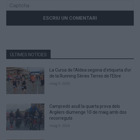
Please
enter
the
characters
shown
in
the
ÚLTIMES NOTÍCIES
CAPTCHA
to
La Cursa de l’Aldea segona d’etiqueta d’or
verify
de la Running Sèries Terres de l’Ebre
that
maig 9, 2026
you
are
human.
Campredó acull la quarta prova dels
Argilers diumenge 10 de maig amb dos
recorreguts
maig 9, 2026