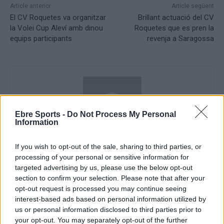
Article anterior
Article següent
El CV Roquetes va organitzar
Brillant actuació del CV
la Volei Cup Aleví amb dinou
Roquetes que es pren la
equips participants
revenja a Saragossa
Ebre Sports -
Do Not Process My Personal
Information
If you wish to opt-out of the sale, sharing to third parties, or
Redacció
processing of your personal or sensitive information for
targeted advertising by us, please use the below opt-out
http://ebresports.cat
section to confirm your selection. Please note that after your
opt-out request is processed you may continue seeing
interest-based ads based on personal information utilized by
us or personal information disclosed to third parties prior to
ARTICLES RELACIONATS
your opt-out. You may separately opt-out of the further