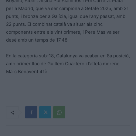
Boyano, Albert Alsina Pol Alaminos i Pol Carrera. Plata
per a Madrid, que va ser campiona a Getafe 2025, amb 21
punts, i bronze per a Galícia, igual que l’any passat, amb
22 punts. El combinat català va situar als cinc
components entre els vint primers, i Pere Mas va ser
desè amb un temps de 17.48.
En la categoria sub-18, Catalunya va acabar en 8a posició,
amb primer lloc de Guillem Cuartero i l’atleta morenc
Marc Benavent 41è.