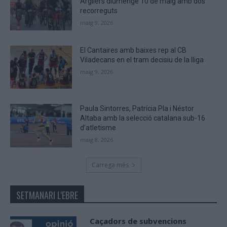
Argilers diumenge 10 de maig amb dos
recorreguts
maig 9, 2026
El Cantaires amb baixes rep al CB
Viladecans en el tram decisiu de la lliga
maig 9, 2026
Paula Sintorres, Patrícia Pla i Néstor
Altaba amb la selecció catalana sub-16
d’atletisme
maig 8, 2026
Carrega més
SETMANARI L'EBRE
Caçadors de subvencions