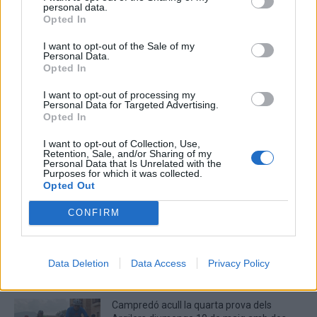
personal data.
Deseu el meu nom, el correu electrònic i el lloc web en
Opted In
aquest navegador per a la propera vegada que comenti.
I want to opt-out of the Sale of my
Personal Data.
Captcha
10 * 5 = ?
Opted In
I want to opt-out of processing my
Please
Personal Data for Targeted Advertising.
enter
Opted In
the
characters
I want to opt-out of Collection, Use,
Retention, Sale, and/or Sharing of my
shown
Personal Data that Is Unrelated with the
in
Purposes for which it was collected.
the
Opted Out
ÚLTIMES NOTÍCIES
CAPTCHA
CONFIRM
to
La Cursa de l’Aldea segona d’etiqueta d’or
verify
de la Running Sèries Terres de l’Ebre
that
maig 9, 2026
you
Data Deletion
Data Access
Privacy Policy
are
human.
Campredó acull la quarta prova dels