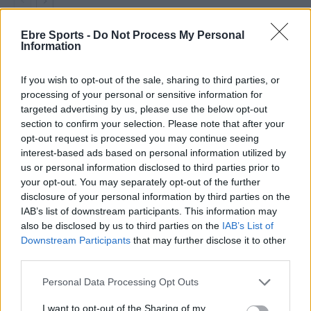
Ebre Sports -
Do Not Process My Personal
Information
DEIXA UNA RESPOSTA
If you wish to opt-out of the sale, sharing to third parties, or
processing of your personal or sensitive information for
targeted advertising by us, please use the below opt-out
section to confirm your selection. Please note that after your
opt-out request is processed you may continue seeing
interest-based ads based on personal information utilized by
us or personal information disclosed to third parties prior to
your opt-out. You may separately opt-out of the further
Comentari:
disclosure of your personal information by third parties on the
No
IAB’s list of downstream participants. This information may
also be disclosed by us to third parties on the
IAB’s List of
Downstream Participants
that may further disclose it to other
Co
third parties.
ele
Llo
Personal Data Processing Opt Outs
we
I want to opt-out of the Sharing of my