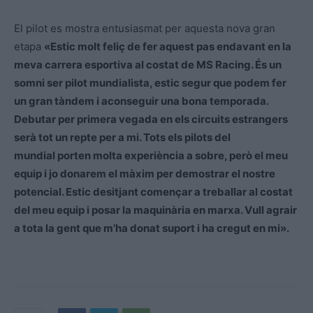
El pilot es mostra entusiasmat per aquesta nova gran
etapa
«Estic molt feliç de fer aquest pas endavant en la
meva carrera esportiva al costat de MS Racing. És un
somni ser pilot mundialista, estic segur que podem fer
un gran tàndem i aconseguir una bona temporada.
Debutar per primera vegada en els circuits estrangers
serà tot un repte per a mi. Tots els pilots del
mundial porten molta experiència a sobre, però el meu
equip i jo donarem el màxim per demostrar el nostre
potencial. Estic desitjant començar a treballar al costat
del meu equip i posar la maquinària en marxa. Vull agrair
a tota la gent que m’ha donat suport i ha cregut en mi».