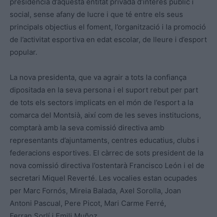
presidència d’aquesta entitat privada d’interès públic i
social, sense afany de lucre i que té entre els seus
principals objectius el foment, l’organització i la promoció
de l’activitat esportiva en edat escolar, de lleure i d’esport
popular.
La nova presidenta, que va agrair a tots la confiança
dipositada en la seva persona i el suport rebut per part
de tots els sectors implicats en el món de l’esport a la
comarca del Montsià, així com de les seves institucions,
comptarà amb la seva comissió directiva amb
representants d’ajuntaments, centres educatius, clubs i
federacions esportives. El càrrec de sots president de la
nova comissió directiva l’ostentarà Francisco León i el de
secretari Miquel
Reverté
. Les vocalies estan ocupades
per Marc Fornós, Mireia Balada,
Axel
Sorolla, Joan
Antoni
Pascual
, Pere Picot,
Mari
Carme
Ferré
,
Ferran
Sorlí
i Emili Muñoz.