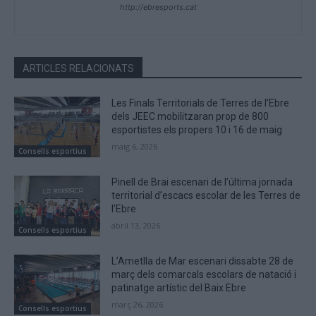
http://ebresports.cat
ARTICLES RELACIONATS
Les Finals Territorials de Terres de l’Ebre
dels JEEC mobilitzaran prop de 800
esportistes els propers 10 i 16 de maig
maig 6, 2026
Consells esportius
Pinell de Brai escenari de l’última jornada
territorial d’escacs escolar de les Terres de
l’Ebre
abril 13, 2026
Consells esportius
L’Ametlla de Mar escenari dissabte 28 de
març dels comarcals escolars de natació i
patinatge artístic del Baix Ebre
març 26, 2026
Consells esportius