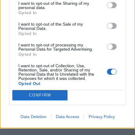
we
I want to opt-out of the Sharing of my
personal data.
Opted In
Deseu el meu nom, el correu electrònic i el lloc web en
aquest navegador per a la propera vegada que comenti.
I want to opt-out of the Sale of my
Personal Data.
Captcha
10 * 3 = ?
Opted In
I want to opt-out of processing my
Personal Data for Targeted Advertising.
Please
Opted In
enter
the
I want to opt-out of Collection, Use,
characters
Retention, Sale, and/or Sharing of my
Personal Data that Is Unrelated with the
shown
Purposes for which it was collected.
in
Opted Out
the
ÚLTIMES NOTÍCIES
CAPTCHA
CONFIRM
to
La Cursa de l’Aldea segona d’etiqueta d’or
verify
de la Running Sèries Terres de l’Ebre
that
Data Deletion
Data Access
Privacy Policy
maig 9, 2026
you
are
human.