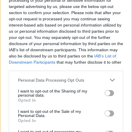
processing of your personal or sensitive information for
Comentari:
targeted advertising by us, please use the below opt-out
No
section to confirm your selection. Please note that after your
opt-out request is processed you may continue seeing
Co
interest-based ads based on personal information utilized by
ele
us or personal information disclosed to third parties prior to
your opt-out. You may separately opt-out of the further
Llo
disclosure of your personal information by third parties on the
we
IAB’s list of downstream participants. This information may
also be disclosed by us to third parties on the
IAB’s List of
Deseu el meu nom, el correu electrònic i el lloc web en
Downstream Participants
that may further disclose it to other
aquest navegador per a la propera vegada que comenti.
third parties.
Captcha
7 * 1 = ?
Personal Data Processing Opt Outs
I want to opt-out of the Sharing of my
Please
personal data.
enter
Opted In
the
characters
I want to opt-out of the Sale of my
Personal Data.
shown
Opted In
in
the
ÚLTIMES NOTÍCIES
I want to opt-out of processing my