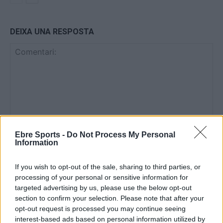
DEIXA UNA RESPOSTA
Comentari:
Ebre Sports -
Do Not Process My Personal
No
Information
If you wish to opt-out of the sale, sharing to third parties, or
Co
processing of your personal or sensitive information for
ele
targeted advertising by us, please use the below opt-out
Llo
section to confirm your selection. Please note that after your
we
opt-out request is processed you may continue seeing
interest-based ads based on personal information utilized by