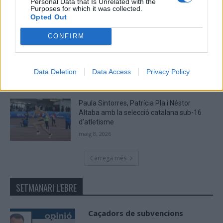
Personal Data that Is Unrelated with the
recorreguts
Purposes for which it was collected.
Opted Out
maig 9, 2026
CONFIRM
El Cantaires amb baixes rep al CB
Viladecans en el tram decisiu de la lliga
maig 9, 2026
Data Deletion
Data Access
Privacy Policy
Paula Sintorres, Patrícia Pla i Néstor
Altaba amb la selecció catalana sub-16
d’atletisme
maig 8, 2026
Carrega més
SETMANARI L'EBRE
Caçadors de subvencions