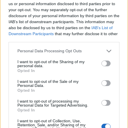
Deseu el meu nom, el correu electrònic i el lloc web en
us or personal information disclosed to third parties prior to
aquest navegador per a la propera vegada que comenti.
your opt-out. You may separately opt-out of the further
disclosure of your personal information by third parties on the
Captcha
6 - 4 = ?
IAB’s list of downstream participants. This information may
also be disclosed by us to third parties on the
IAB’s List of
Downstream Participants
that may further disclose it to other
Please
third parties.
enter
the
Personal Data Processing Opt Outs
characters
shown
I want to opt-out of the Sharing of my
personal data.
in
Opted In
the
ÚLTIMES NOTÍCIES
CAPTCHA
I want to opt-out of the Sale of my
to
Personal Data.
La Cursa de l’Aldea segona d’etiqueta d’or
Opted In
verify
de la Running Sèries Terres de l’Ebre
that
maig 9, 2026
I want to opt-out of processing my
you
Personal Data for Targeted Advertising.
are
Opted In
human.
I want to opt-out of Collection, Use,
Campredó acull la quarta prova dels
Retention, Sale, and/or Sharing of my
Argilers diumenge 10 de maig amb dos