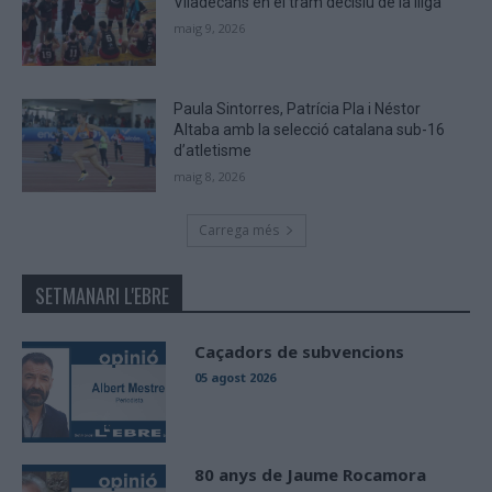
Viladecans en el tram decisiu de la lliga
maig 9, 2026
Paula Sintorres, Patrícia Pla i Néstor
Altaba amb la selecció catalana sub-16
d’atletisme
maig 8, 2026
Carrega més
SETMANARI L'EBRE
Caçadors de subvencions
05 agost 2026
80 anys de Jaume Rocamora