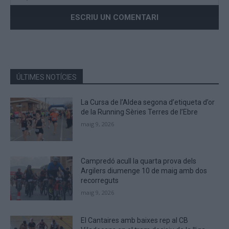
Please
enter
the
characters
shown
in
the
ÚLTIMES NOTÍCIES
CAPTCHA
to
La Cursa de l’Aldea segona d’etiqueta d’or
verify
de la Running Sèries Terres de l’Ebre
that
maig 9, 2026
you
are
human.
Campredó acull la quarta prova dels
Argilers diumenge 10 de maig amb dos
recorreguts
maig 9, 2026
El Cantaires amb baixes rep al CB