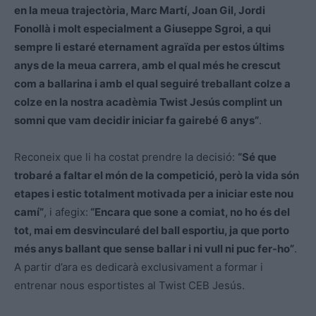
en la meua trajectòria, Marc Martí, Joan Gil, Jordi
Fonollà i molt especialment a Giuseppe Sgroi, a qui
sempre li estaré eternament agraïda per estos últims
anys de la meua carrera, amb el qual més he crescut
com a ballarina i amb el qual seguiré treballant colze a
colze en la nostra acadèmia Twist Jesús complint un
somni que vam decidir iniciar fa gairebé 6 anys”
.
Reconeix que li ha costat prendre la decisió:
“Sé que
trobaré a faltar el món de la competició, però la vida són
etapes i estic totalment motivada per a iniciar este nou
camí”
, i afegix:
“Encara que sone a comiat, no ho és del
tot, mai em desvincularé del ball esportiu, ja que porto
més anys ballant que sense ballar i ni vull ni puc fer-ho”
.
A partir d’ara es dedicarà exclusivament a formar i
entrenar nous esportistes al Twist CEB Jesús.