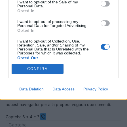
I want to opt-out of the Sale of my
Personal Data.
Opted In
I want to opt-out of processing my
Personal Data for Targeted Advertising.
Opted In
I want to opt-out of Collection, Use,
Comentari:
Retention, Sale, and/or Sharing of my
Personal Data that Is Unrelated with the
No
Purposes for which it was collected.
Opted Out
Co
CONFIRM
ele
Llo
we
Data Deletion
Data Access
Privacy Policy
Deseu el meu nom, el correu electrònic i el lloc web en
aquest navegador per a la propera vegada que comenti.
Captcha
6 + 4 = ?