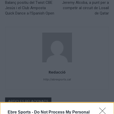
Balanç positiu del Twist CBE
Jeremy Alcoba, a punt per a
Jesús i el Club Amposta
competir al circuit de Losail
Quick Dance a l’Spanish Open
de Qatar
Redacció
http://ebresports.cat
ARTICLES RELACIONATS
Ebre Sports -
Do Not Process My Personal