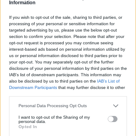
La tortosina Cinta Talarn, campiona
Information
d’Espanya de 10 balls solo júnior
maig 8, 2026
If you wish to opt-out of the sale, sharing to third parties, or
Ball de saló
processing of your personal or sensitive information for
targeted advertising by us, please use the below opt-out
El Twist Dancelab Tortosa destaca en el
section to confirm your selection. Please note that after your
Trofeu Primavera de Móra d’Ebre
opt-out request is processed you may continue seeing
abril 30, 2026
interest-based ads based on personal information utilized by
Ball de saló
us or personal information disclosed to third parties prior to
your opt-out. You may separately opt-out of the further
La representació del Twist Dancelab
disclosure of your personal information by third parties on the
Tortosa en posicions capdavanteres al
IAB’s list of downstream participants. This information may
Trofeu CBE Eva Quintana de Castelló
also be disclosed by us to third parties on the
IAB’s List of
abril 25, 2026
Downstream Participants
that may further disclose it to other
Ball de saló
third parties.
Personal Data Processing Opt Outs
I want to opt-out of the Sharing of my
personal data.
DEIXA UNA RESPOSTA
Opted In