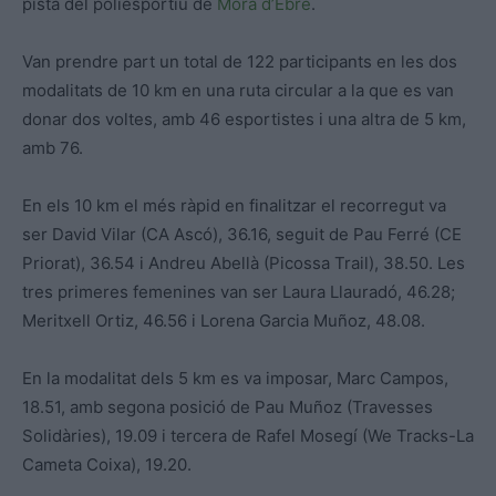
pista del poliesportiu de
Móra d’Ebre
.
Van prendre part un total de 122 participants en les dos
modalitats de 10 km en una ruta circular a la que es van
donar dos voltes, amb 46 esportistes i una altra de 5 km,
amb 76.
En els 10 km el més ràpid en finalitzar el recorregut va
ser David Vilar (CA Ascó), 36.16, seguit de Pau Ferré (CE
Priorat), 36.54 i Andreu Abellà (Picossa Trail), 38.50. Les
tres primeres femenines van ser Laura Llauradó, 46.28;
Meritxell Ortiz, 46.56 i Lorena Garcia Muñoz, 48.08.
En la modalitat dels 5 km es va imposar, Marc Campos,
18.51, amb segona posició de Pau Muñoz (Travesses
Solidàries), 19.09 i tercera de Rafel Mosegí (We Tracks-La
Cameta Coixa), 19.20.