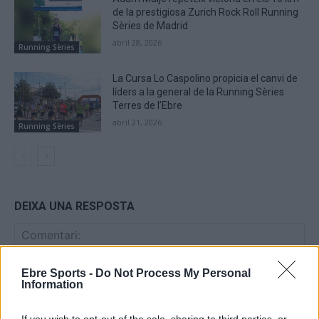
de la prestigiosa Zurich Rock Roll Running
Sèries de Madrid
abril 28, 2026
Running Sèries
La Cursa Lo Caspolino propicia el canvi de
líders a la general de la Running Sèries
Terres de l’Ebre
abril 21, 2026
Running Sèries
DEIXA UNA RESPOSTA
Ebre Sports -
Do Not Process My Personal
Information
If you wish to opt-out of the sale, sharing to third parties, or