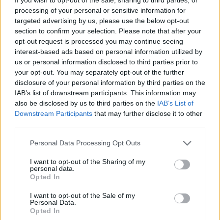
processing of your personal or sensitive information for
targeted advertising by us, please use the below opt-out
Comentari:
section to confirm your selection. Please note that after your
No
opt-out request is processed you may continue seeing
interest-based ads based on personal information utilized by
Co
us or personal information disclosed to third parties prior to
ele
your opt-out. You may separately opt-out of the further
disclosure of your personal information by third parties on the
Llo
IAB’s list of downstream participants. This information may
we
also be disclosed by us to third parties on the
IAB’s List of
Downstream Participants
that may further disclose it to other
Deseu el meu nom, el correu electrònic i el lloc web en
third parties.
aquest navegador per a la propera vegada que comenti.
Personal Data Processing Opt Outs
Captcha
5 + 3 = ?
I want to opt-out of the Sharing of my
personal data.
Please
Opted In
enter
the
I want to opt-out of the Sale of my
Personal Data.
characters
Opted In
shown