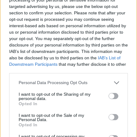
targeted advertising by us, please use the below opt-out
Ciclisme
section to confirm your selection. Please note that after your
opt-out request is processed you may continue seeing
Hugo Marrasé s’imposa a Puigverd en el
interest-based ads based on personal information utilized by
Trofeu Júnior de la Copa Catalana
us or personal information disclosed to third parties prior to
abril 21, 2026
your opt-out. You may separately opt-out of the further
Ciclisme
disclosure of your personal information by third parties on the
IAB’s list of downstream participants. This information may
also be disclosed by us to third parties on the
IAB’s List of
Downstream Participants
that may further disclose it to other
third parties.
DEIXA UNA RESPOSTA
Personal Data Processing Opt Outs
I want to opt-out of the Sharing of my
personal data.
Opted In
I want to opt-out of the Sale of my
Personal Data.
Opted In
I want to opt-out of processing my