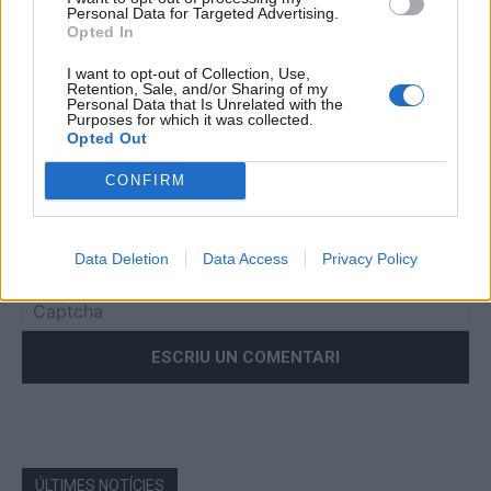
Comentari:
Personal Data for Targeted Advertising.
No
Opted In
I want to opt-out of Collection, Use,
Co
Retention, Sale, and/or Sharing of my
Personal Data that Is Unrelated with the
ele
Purposes for which it was collected.
Opted Out
Llo
we
CONFIRM
Deseu el meu nom, el correu electrònic i el lloc web en
aquest navegador per a la propera vegada que comenti.
Data Deletion
Data Access
Privacy Policy
Captcha
5 - 1 = ?
Please
enter
the
characters
shown
in
the
ÚLTIMES NOTÍCIES