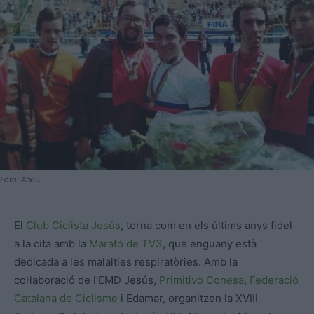
Foto: Arxiu
El
Club Ciclista
Jesús
, torna com en els últims anys fidel
a la cita amb la
Marató de TV3
, que enguany està
dedicada a les malalties respiratòries. Amb la
col·laboració de l’EMD Jesús,
Primitivo Conesa
,
Federació
Catalana de Ciclisme
i Edamar, organitzen la XVIII