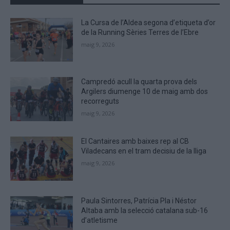
CAPTCHA
to
La Cursa de l’Aldea segona d’etiqueta d’or
verify
de la Running Sèries Terres de l’Ebre
that
maig 9, 2026
you
are
human.
Campredó acull la quarta prova dels
Argilers diumenge 10 de maig amb dos
recorreguts
maig 9, 2026
El Cantaires amb baixes rep al CB
Viladecans en el tram decisiu de la lliga
maig 9, 2026
Paula Sintorres, Patrícia Pla i Néstor
Altaba amb la selecció catalana sub-16
d’atletisme