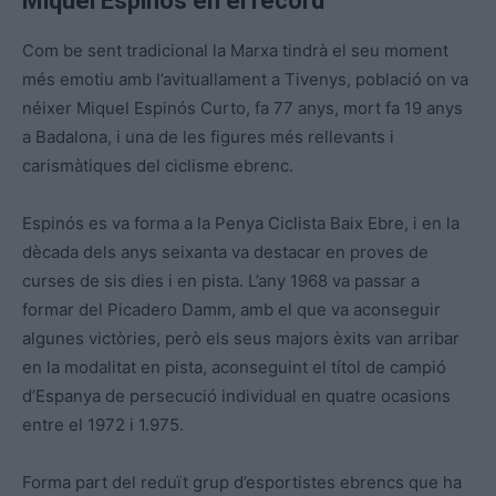
Miquel Espinós en el record
Com be sent tradicional la Marxa tindrà el seu moment
més emotiu amb l’avituallament a Tivenys, població on va
néixer Miquel Espinós Curto, fa 77 anys, mort fa 19 anys
a Badalona, i una de les figures més rellevants i
carismàtiques del ciclisme ebrenc.
Espinós es va forma a la Penya Ciclista Baix Ebre, i en la
dècada dels anys seixanta va destacar en proves de
curses de sis dies i en pista. L’any 1968 va passar a
formar del Picadero Damm, amb el que va aconseguir
algunes victòries, però els seus majors èxits van arribar
en la modalitat en pista, aconseguint el títol de campió
d’Espanya de persecució individual en quatre ocasions
entre el 1972 i 1.975.
Forma part del reduït grup d’esportistes ebrencs que ha