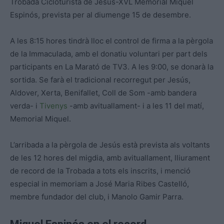
Trobada Cicloturista de Jesús-XVL Memorial Miquel
Espinós, prevista per al diumenge 15 de desembre.
A les 8:15 hores tindrà lloc el control de firma a la pèrgola
de la Immaculada, amb el donatiu voluntari per part dels
participants en La Marató de TV3. A les 9:00, se donarà la
sortida. Se farà el tradicional recorregut per Jesús,
Aldover, Xerta, Benifallet, Coll de Som -amb bandera
verda- i
Tivenys
-amb avituallament- i a les 11 del matí,
Memorial Miquel.
L’arribada a la pèrgola de Jesús està prevista als voltants
de les 12 hores del migdia, amb avituallament, lliurament
de record de la Trobada a tots els inscrits, i menció
especial in memoriam a José Maria Ribes Castelló,
membre fundador del club, i Manolo Gamir Parra.