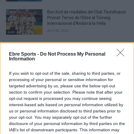
Bon botí de medalles del Club Tecnificació
Priorat-Terres de l’Ebre al Torneig
Internacional d’Andorra la Vella
abril 30, 2026
Judo
Cap de setmana intens amb balanç positiu
per al Club Tecnificació Priorat-Terres de
Ebre Sports -
Do Not Process My Personal
l’Ebre
Information
abril 15, 2026
Judo
If you wish to opt-out of the sale, sharing to third parties, or
processing of your personal or sensitive information for
targeted advertising by us, please use the below opt-out
section to confirm your selection. Please note that after your
opt-out request is processed you may continue seeing
DEIXA UNA RESPOSTA
interest-based ads based on personal information utilized by
us or personal information disclosed to third parties prior to
your opt-out. You may separately opt-out of the further
disclosure of your personal information by third parties on the
IAB’s list of downstream participants. This information may