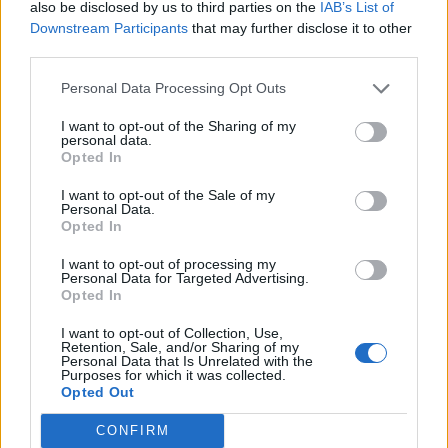
also be disclosed by us to third parties on the
IAB’s List of
Downstream Participants
that may further disclose it to other
third parties.
Comentari:
Personal Data Processing Opt Outs
No
I want to opt-out of the Sharing of my
personal data.
Opted In
Co
ele
I want to opt-out of the Sale of my
Personal Data.
Llo
Opted In
we
I want to opt-out of processing my
Deseu el meu nom, el correu electrònic i el lloc web en
Personal Data for Targeted Advertising.
Opted In
aquest navegador per a la propera vegada que comenti.
I want to opt-out of Collection, Use,
Captcha
10 * 2 = ?
Retention, Sale, and/or Sharing of my
Personal Data that Is Unrelated with the
Purposes for which it was collected.
Opted Out
Please
enter
CONFIRM
the