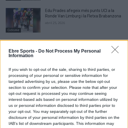
Edu Prades afegeix més punts UCI a la
Ronde Van Limburg i la Fletxa Brabanzona
abril 25, 2026
Ciclisme
Hugo Marrasé s’imposa a Puigverd en el
Trofeu Júnior de la Copa Catalana
Ebre Sports -
Do Not Process My Personal
abril 21, 2026
Information
Ciclisme
If you wish to opt-out of the sale, sharing to third parties, or
processing of your personal or sensitive information for
targeted advertising by us, please use the below opt-out
section to confirm your selection. Please note that after your
opt-out request is processed you may continue seeing
DEIXA UNA RESPOSTA
interest-based ads based on personal information utilized by
us or personal information disclosed to third parties prior to
your opt-out. You may separately opt-out of the further
disclosure of your personal information by third parties on the
IAB’s list of downstream participants. This information may