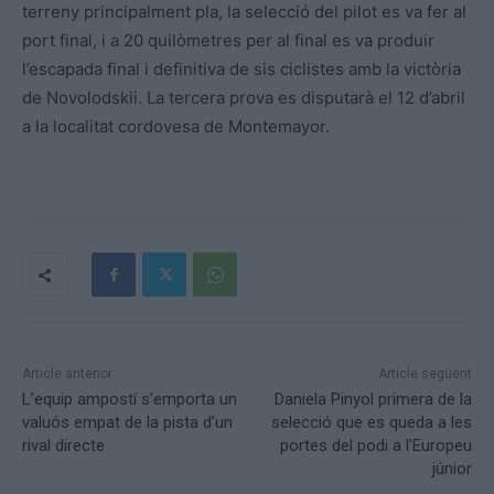
terreny principalment pla, la selecció del pilot es va fer al
port final, i a 20 quilòmetres per al final es va produir
l’escapada final i definitiva de sis ciclistes amb la victòria
de Novolodskii. La tercera prova es disputarà el 12 d’abril
a la localitat cordovesa de Montemayor.
Article anterior
Article següent
L’equip ampostí s’emporta un
Daniela Pinyol primera de la
valuós empat de la pista d’un
selecció que es queda a les
rival directe
portes del podi a l’Europeu
júnior