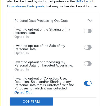
also be disclosed by us to third parties on the
IAB’s List of
Downstream Participants
that may further disclose it to other
third parties.
Comentari:
Personal Data Processing Opt Outs
No
I want to opt-out of the Sharing of my
personal data.
Opted In
Co
ele
I want to opt-out of the Sale of my
Personal Data.
Llo
Opted In
we
I want to opt-out of processing my
Deseu el meu nom, el correu electrònic i el lloc web en
Personal Data for Targeted Advertising.
aquest navegador per a la propera vegada que comenti.
Opted In
I want to opt-out of Collection, Use,
Captcha
10 + 2 = ?
Retention, Sale, and/or Sharing of my
Personal Data that Is Unrelated with the
Purposes for which it was collected.
Opted Out
Please
enter
CONFIRM
the