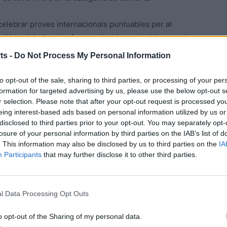
elebrar proves internacionals puntuables per al
) i també altres trofeus nacionals puntuables per al
 de Baile Deportivo
), amb aquestes classificacions per
ts -
Do Not Process My Personal Information
to opt-out of the sale, sharing to third parties, or processing of your per
formation for targeted advertising by us, please use the below opt-out s
r selection. Please note that after your opt-out request is processed y
eing interest-based ads based on personal information utilized by us or
disclosed to third parties prior to your opt-out. You may separately opt-
losure of your personal information by third parties on the IAB’s list of
. This information may also be disclosed by us to third parties on the
IA
Participants
that may further disclose it to other third parties.
l Data Processing Opt Outs
o opt-out of the Sharing of my personal data.