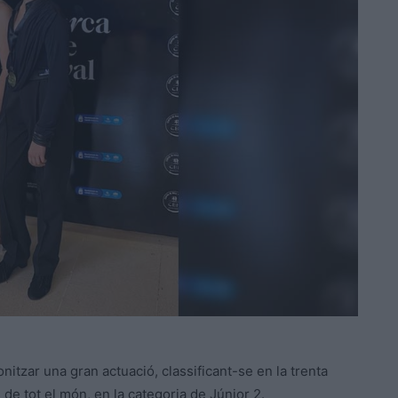
itzar una gran actuació, classificant-se en la trenta
 de tot el món, en la categoria de Júnior 2.