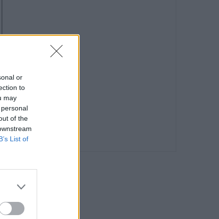
sonal or
ection to
ou may
 personal
out of the
 downstream
B’s List of