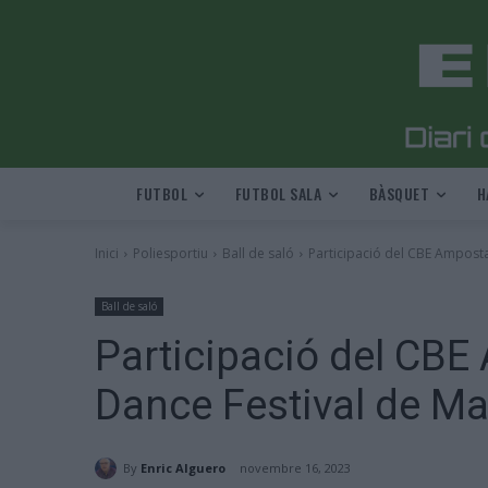
FUTBOL
FUTBOL SALA
BÀSQUET
H
Inici
Poliesportiu
Ball de saló
Participació del CBE Amposta
Ball de saló
Participació del CBE
Dance Festival de Ma
By
Enric Alguero
novembre 16, 2023