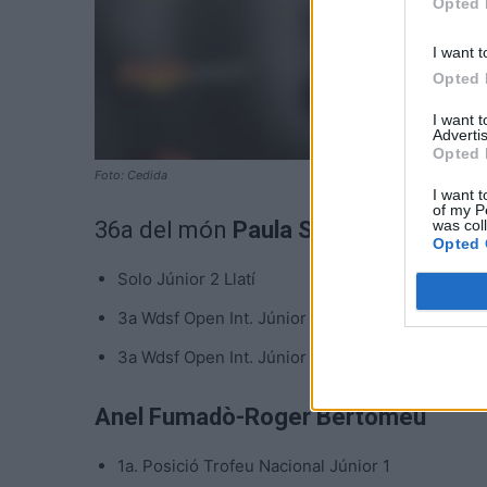
Opted 
I want t
Opted 
I want 
Advertis
Opted 
Foto: Cedida
I want t
of my P
was col
36a del món
Paula Solà
Opted 
Solo Júnior 2 Llatí
3a Wdsf Open Int. Júnior 1 Llatí
3a Wdsf Open Int. Júnior 1 Estàndard
Anel
Fumadò-Roger Bertomeu
1a. Posició Trofeu Nacional Júnior 1