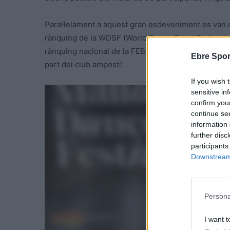
Paral·lelament a aquest gran esdeveniment es van c
rànquing de la WDSF (World Dance Sport Federation
rànquing nacional de la FEBD (
Federación Española
Ebre Spor
part del club ampostí:
If you wish 
sensitive in
confirm you
continue se
information 
further disc
participants
Downstream 
Persona
I want t