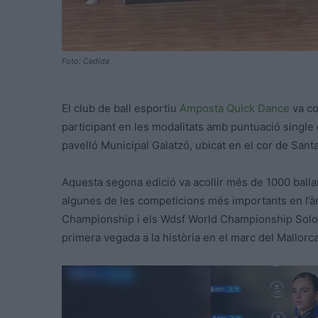
Foto: Cedida
El club de ball esportiu
Amposta
Quick Dance
va co
participant en les modalitats amb puntuació single d
pavelló Municipal Galatzó, ubicat en el cor de Sant
Aquesta segona edició va acollir més de 1000 ball
algunes de les competicions més importants en l’à
Championship i els Wdsf World Championship Solo F
primera vegada a la història en el marc del Mallorc