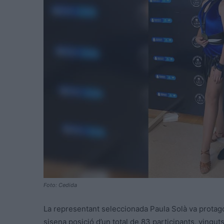
Foto: Cedida
La representant seleccionada Paula Solà va protagon
sisena posició d’un total de 83 participants, vinguts