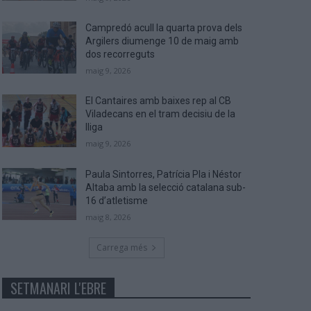
Campredó acull la quarta prova dels
Argilers diumenge 10 de maig amb
dos recorreguts
maig 9, 2026
El Cantaires amb baixes rep al CB
Viladecans en el tram decisiu de la
lliga
maig 9, 2026
Paula Sintorres, Patrícia Pla i Néstor
Altaba amb la selecció catalana sub-
16 d’atletisme
maig 8, 2026
Carrega més
SETMANARI L'EBRE