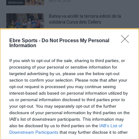
abril 30, 2026
Atletisme
Batea va acollir la tercera edició de la
solidària Cursa dels Cellers
abril 15, 2026
Atletisme
Ebre Sports -
Do Not Process My Personal
Information
If you wish to opt-out of the sale, sharing to third parties, or
processing of your personal or sensitive information for
DEIXA UNA RESPOSTA
targeted advertising by us, please use the below opt-out
section to confirm your selection. Please note that after your
opt-out request is processed you may continue seeing
interest-based ads based on personal information utilized by
us or personal information disclosed to third parties prior to
your opt-out. You may separately opt-out of the further
disclosure of your personal information by third parties on the
IAB’s list of downstream participants. This information may
also be disclosed by us to third parties on the
IAB’s List of
Downstream Participants
that may further disclose it to other
Comentari:
third parties.