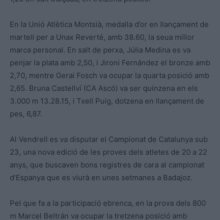
En la Unió Atlètica Montsià, medalla d’or en llançament de
martell per a Unax Reverté, amb 38.60, la seua millor
marca personal. En salt de perxa, Júlia Medina es va
penjar la plata amb 2,50, i Jironi Fernández el bronze amb
2,70, mentre Gerai Fosch va ocupar la quarta posició amb
2,65. Bruna Castellví (CA Ascó) va ser quinzena en els
3.000 m 13.28.15, i Txell Puig, dotzena en llançament de
pes, 6,87.
Al Vendrell es va disputar el Campionat de Catalunya sub
23, una nova edició de les proves dels atletes de 20 a 22
anys, que buscaven bons registres de cara al campionat
d’Espanya que es viurà en unes setmanes a Badajoz.
Pel que fa a la participació ebrenca, en la prova dels 800
m Marcel Beltrán va ocupar la tretzena posició amb