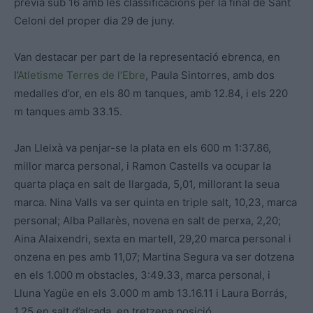
prèvia sub 16 amb les classificacions per la final de Sant
Celoni del proper dia 29 de juny.
Van destacar per part de la representació ebrenca, en
l’
Atletisme Terres de l’Ebre
, Paula Sintorres, amb dos
medalles d’or, en els 80 m tanques, amb 12.84, i els 220
m tanques amb 33.15.
Jan Lleixà va penjar-se la plata en els 600 m 1:37.86,
millor marca personal, i Ramon Castells va ocupar la
quarta plaça en salt de llargada, 5,01, millorant la seua
marca. Nina Valls va ser quinta en triple salt, 10,23, marca
personal; Alba Pallarès, novena en salt de perxa, 2,20;
Aina Alaixendri, sexta en martell, 29,20 marca personal i
onzena en pes amb 11,07; Martina Segura va ser dotzena
en els 1.000 m obstacles, 3:49.33, marca personal, i
Lluna Yagüe en els 3.000 m amb 13.16.11 i Laura Borrás,
1,25 en salt d’alçada, en tretzena posició.