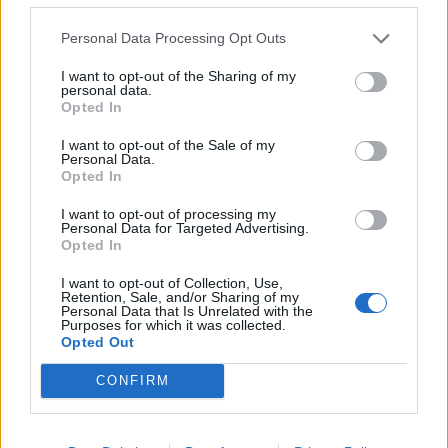
No
Personal Data Processing Opt Outs
Co
I want to opt-out of the Sharing of my
ele
personal data.
Opted In
Llo
we
I want to opt-out of the Sale of my
Personal Data.
Deseu el meu nom, el correu electrònic i el lloc web en
Opted In
aquest navegador per a la propera vegada que comenti.
I want to opt-out of processing my
Personal Data for Targeted Advertising.
Captcha
9 + 3 = ?
Opted In
I want to opt-out of Collection, Use,
Please
Retention, Sale, and/or Sharing of my
Personal Data that Is Unrelated with the
enter
Purposes for which it was collected.
the
Opted Out
characters
shown
CONFIRM
in
the
ÚLTIMES NOTÍCIES
CAPTCHA