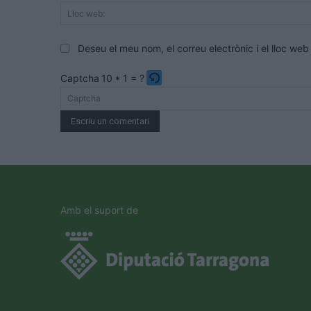
Deseu el meu nom, el correu electrònic i el lloc w
Captcha
10 * 1 = ?
Please
enter
the
characters
shown
in
the
Amb el suport de
CAPTCHA
to
verify
that
you
are
human.