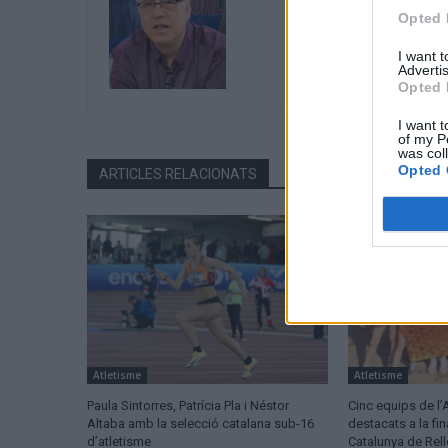
Opted 
I want 
Advertis
Opted 
I want t
of my P
was col
Opted 
ARTICLES RELACIONATS
Atletisme
Atletisme
Paula Sintorres, Patrícia Pla i Néstor
Cinc equips de l’
Altaba amb la selecció catalana sub-16
destacats a la fi
d’atletisme
Catalunya de Rel