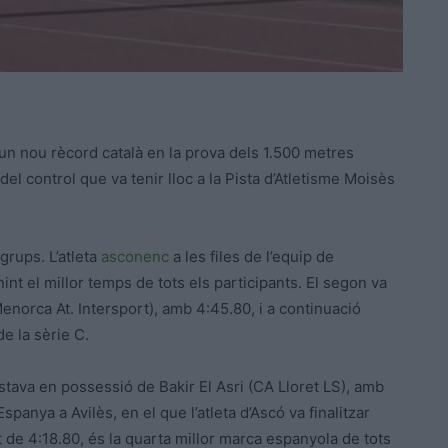
r un nou rècord català en la prova dels 1.500 metres
l control que va tenir lloc a la Pista d’Atletisme Moisès
grups. L’atleta
asconenc
a les files de l’equip de
int el millor temps de tots els participants. El segon va
(Menorca At. Intersport), amb 4:45.80, i a continuació
e la sèrie C.
stava en possessió de Bakir El Asri (CA Lloret LS), amb
panya a Avilès, en el que l’atleta d’Ascó va finalitzar
t de 4:18.80, és la quarta millor marca espanyola de tots