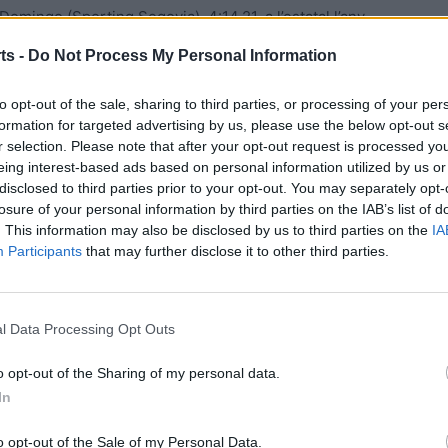
mingo (Sporting Segovia), 4:14.21, a l’estatal l’any
po Scorpio 71), l’any 2020, i Álex Hontecillas CA Cuenca),
ts -
Do Not Process My Personal Information
to opt-out of the sale, sharing to third parties, or processing of your per
formation for targeted advertising by us, please use the below opt-out s
r selection. Please note that after your opt-out request is processed y
eing interest-based ads based on personal information utilized by us or
disclosed to third parties prior to your opt-out. You may separately opt-
losure of your personal information by third parties on the IAB’s list of
. This information may also be disclosed by us to third parties on the
IA
Participants
that may further disclose it to other third parties.
Article següent
Primeres medalles ebrenques al territorial d’atletisme
l Data Processing Opt Outs
o opt-out of the Sharing of my personal data.
In
o opt-out of the Sale of my Personal Data.