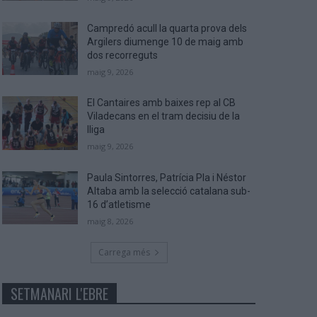
Campredó acull la quarta prova dels
Argilers diumenge 10 de maig amb
dos recorreguts
maig 9, 2026
El Cantaires amb baixes rep al CB
Viladecans en el tram decisiu de la
lliga
maig 9, 2026
Paula Sintorres, Patrícia Pla i Néstor
Altaba amb la selecció catalana sub-
16 d’atletisme
maig 8, 2026
Carrega més
SETMANARI L'EBRE