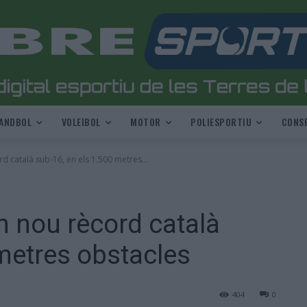
ANDBOL
VOLEIBOL
MOTOR
POLIESPORTIU
CONSE
d català sub-16, en els 1.500 metres...
n nou rècord català
 metres obstacles
404
0