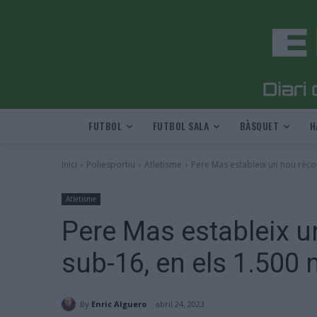
FUTBOL
FUTBOL SALA
BÀSQUET
H
Inici
Poliesportiu
Atletisme
Pere Mas estableix un nou rècor
Atletisme
Pere Mas estableix u
sub-16, en els 1.500
By
Enric Alguero
abril 24, 2023