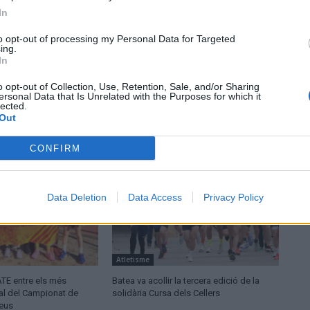
In
to opt-out of processing my Personal Data for Targeted
ing.
In
o opt-out of Collection, Use, Retention, Sale, and/or Sharing
ersonal Data that Is Unrelated with the Purposes for which it
lected.
Out
CONFIRM
Data Deletion
Data Access
Privacy Policy
Atletisme
ATE entre els més
Batea va acollir la tercera edició de la
nal del Campionat de
solidària Cursa dels Cellers
leus