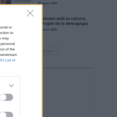
01 agost 2026
Avancem amb la cultura,
defugim de la demagògia
sonal or
31 juliol 2026
ection to
ou may
 personal
out of the
Veure més
 downstream
B’s List of