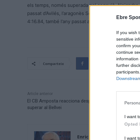
els temps, només superada pel segovià, Alejandro Do
passat d’Avilés, l’aragonès Sergio del Barrio (Alcam
Ebre Spor
4:16.84, també l’any passat a Avilés.
If you wish 
sensitive in
confirm you
continue se
information 
Comparteix
further disc
participants
Downstream 
Article anterior
El CB Amposta reacciona desprès del descans per
Persona
superar al Bellvei
I want t
Opted 
Enric Alguero
I want t