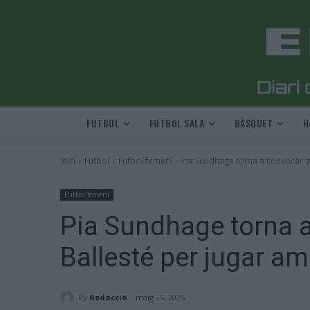
FUTBOL
FUTBOL SALA
BÀSQUET
H
Inici
Futbol
Futbol femení
Pia Sundhage torna a convocar a L
Futbol femení
Pia Sundhage torna a
Ballesté per jugar am
By
Redacció
maig 25, 2025