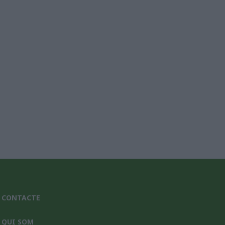
nic*
CONTACTE
QUI SOM