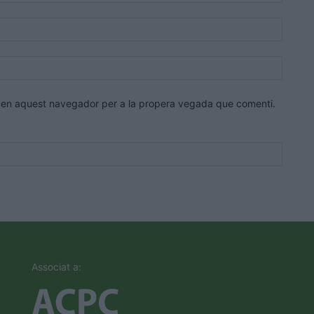
Correu
electrò
Lloc
web:
eb en aquest navegador per a la propera vegada que comenti.
Associat a: