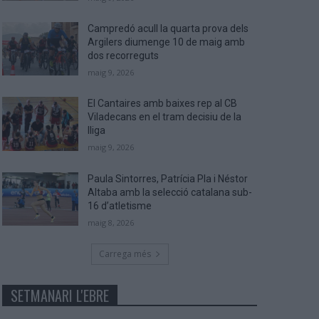
Campredó acull la quarta prova dels
Argilers diumenge 10 de maig amb
dos recorreguts
maig 9, 2026
El Cantaires amb baixes rep al CB
Viladecans en el tram decisiu de la
lliga
maig 9, 2026
Paula Sintorres, Patrícia Pla i Néstor
Altaba amb la selecció catalana sub-
16 d’atletisme
maig 8, 2026
Carrega més
SETMANARI L'EBRE