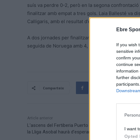
suís va perdre 0-2, però en la segona confrontació v
finalitzar amb empat a tres gols. Laia Ballesté va di
Calligaris, amb el resultat d’empat a tres.
Ebre Spor
A dos jornades per finalitzar la competició del grup 
If you wish 
seguida de Noruega amb 4, Islàndia 3 i Suïssa, 2.
sensitive in
confirm you
continue se
information 
further disc
participants
Comparteix
Downstream 
Persona
Article anterior
L’ascens del Fertiberia Puerto Sagunto de Toni Malla a
I want t
la Lliga Asobal haurà d’esperar
Opted 