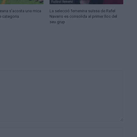
Futbol femení
ldeana s’acosta una mica
La selecció femenina suïssa de Rafel
e categoria
Navarro es consolida al primer lloc del
seu grup
Nom:*