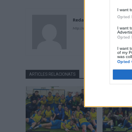
I want t
Opted 
Redacció
I want 
http://ebresports.cat
Advertis
Opted 
I want t
of my P
was col
Opted 
ARTICLES RELACIONATS