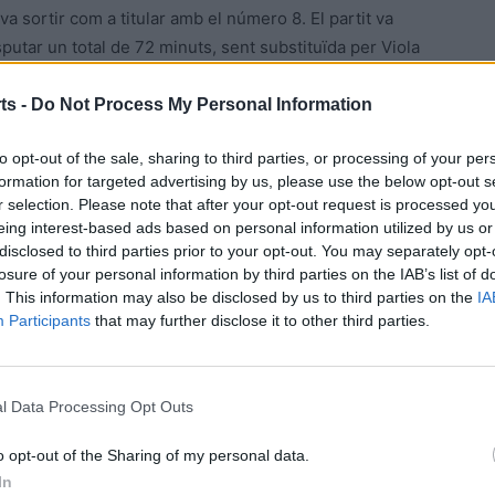
a sortir com a titular amb el número 8. El partit va
sputar un total de 72 minuts, sent substituïda per Viola
ts -
Do Not Process My Personal Information
2, França és líder amb 12 punts i total de victòries,
to opt-out of the sale, sharing to third parties, or processing of your per
formation for targeted advertising by us, please use the below opt-out s
r selection. Please note that after your opt-out request is processed y
eing interest-based ads based on personal information utilized by us or
disclosed to third parties prior to your opt-out. You may separately opt-
losure of your personal information by third parties on the IAB’s list of
. This information may also be disclosed by us to third parties on the
IA
Participants
that may further disclose it to other third parties.
l Data Processing Opt Outs
Article següent
Decisiva aportació dels atletes ebrencs a l’AA
o opt-out of the Sharing of my personal data.
Catalunya en l’estatal de clubs
In