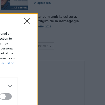
01 agost 2026
Avancem amb la cultura,
defugim de la demagògia
31 juliol 2026
sonal or
ection to
ou may
Veure més
 personal
out of the
 downstream
B’s List of