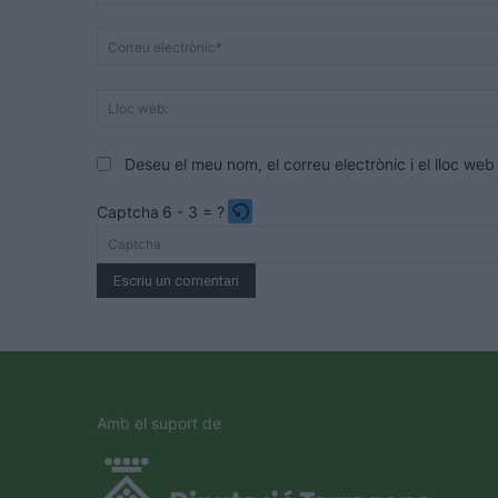
Deseu el meu nom, el correu electrònic i el lloc w
Captcha
6 - 3 = ?
Please
enter
the
characters
shown
in
the
Amb el suport de
CAPTCHA
to
verify