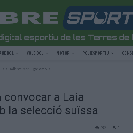
ANDBOL
VOLEIBOL
MOTOR
POLIESPORTIU
CONSE
aia Ballesté per jugar amb la...
 convocar a Laia
b la selecció suïssa
192
0