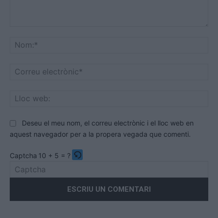
Comentari:
No
Co
ele
Llo
we
Deseu el meu nom, el correu electrònic i el lloc web en
aquest navegador per a la propera vegada que comenti.
Captcha
10 + 5 = ?
Please
enter
the
characters