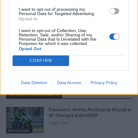
I want to opt-out of processing my
Personal Data for Targeted Advertising.
Opted In
I want to opt-out of Collection, Use,
Retention, Sale, and/or Sharing of my
Personal Data that Is Unrelated with the
Purposes for which it was collected.
Opted Out
Redacció
CONFIRM
http://ebresports.cat
Data Deletion
Data Access
Privacy Policy
ARTICLES RELACIONATS
El jesusenc Jeremy Alcoba prop del podi al
GP d’Hongria al WorldSSP
maig 3, 2026
Motociclisme