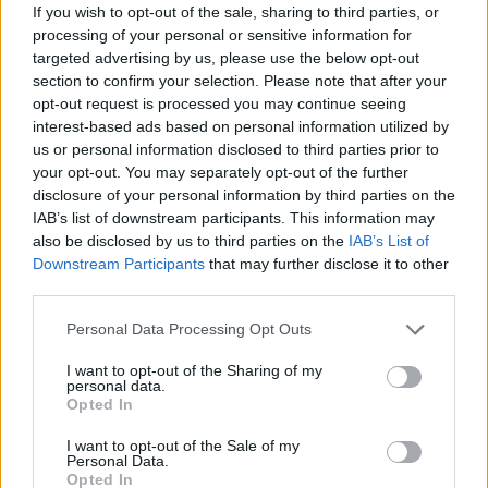
If you wish to opt-out of the sale, sharing to third parties, or
processing of your personal or sensitive information for
targeted advertising by us, please use the below opt-out
section to confirm your selection. Please note that after your
opt-out request is processed you may continue seeing
interest-based ads based on personal information utilized by
us or personal information disclosed to third parties prior to
your opt-out. You may separately opt-out of the further
disclosure of your personal information by third parties on the
IAB’s list of downstream participants. This information may
also be disclosed by us to third parties on the
IAB’s List of
Downstream Participants
that may further disclose it to other
third parties.
Personal Data Processing Opt Outs
I want to opt-out of the Sharing of my
Article anterior
Article següent
personal data.
El CV Roquetes no pot
L’Handbol Amposta trenca la
Opted In
sorprendre al vigent campió
ratxa de victòries del líder
de lliga
Sants
I want to opt-out of the Sale of my
Personal Data.
Opted In