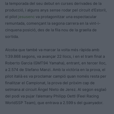
la temporada del seu debut en curses derivades de la
producció, i alguns anys sense rodar pel circuit d’Estoril,
el pilot
jesusenc
va protagonitzar una espectacular
remuntada, començant la segona carrera en la vint-i-
cinquena posició, des de la fila nou de la graella de
sortida.
Alcoba que també va marcar la volta més ràpida amb
1:39.868 segons, va avançar 22 llocs, i en el tram final a
Roberto Garcia (GMT94 Yamaha), entrant, en tercer lloc,
a 2.574 de Stefano Manzi. Amb la victòria en la prova, el
pilot italià es va proclamar campió quan només resta per
finalitzar el Campionat, la prova del pròxim cap de
setmana al circuit Ángel Nieto de Jerez. Al segon esglaó
del podi va pujar l’alemany Philipp Oettl (Feel Racing
WorldSSP Team), que entrava a 2.599 s del guanyador.