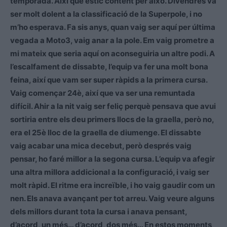
temporada. Així que estic content per això. Divendres va
ser molt dolent a la classificació de la Superpole, i no
m’ho esperava. Fa sis anys, quan vaig ser aquí per última
vegada a Moto3, vaig anar a la pole. Em vaig prometre a
mi mateix que seria aquí on aconseguiria un altre podi. A
l’escalfament de dissabte, l’equip va fer una molt bona
feina, així que vam ser super ràpids a la primera cursa.
Vaig començar 24è, així que va ser una remuntada
difícil. Ahir a la nit vaig ser feliç perquè pensava que avui
sortiria entre els deu primers llocs de la graella, però no,
era el 25è lloc de la graella de diumenge. El dissabte
vaig acabar una mica decebut, però després vaig
pensar, ho faré millor a la segona cursa. L’equip va afegir
una altra millora addicional a la configuració, i vaig ser
molt ràpid. El ritme era increïble, i ho vaig gaudir com un
nen. Els anava avançant per tot arreu. Vaig veure alguns
dels millors durant tota la cursa i anava pensant,
d’acord, un més… d’acord, dos més… En estos moments