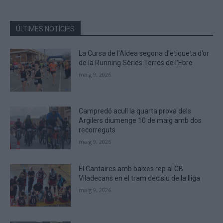
shown
in
the
ÚLTIMES NOTÍCIES
CAPTCHA
to
La Cursa de l’Aldea segona d’etiqueta d’or
verify
de la Running Sèries Terres de l’Ebre
that
maig 9, 2026
you
are
human.
Campredó acull la quarta prova dels
Argilers diumenge 10 de maig amb dos
recorreguts
maig 9, 2026
El Cantaires amb baixes rep al CB
Viladecans en el tram decisiu de la lliga
maig 9, 2026