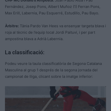
CHP MC Donald’s Amposta:
Juan Pablo Alba i Pau
Fernández, Josep Pons, Albert Muñoz (1) Ferran Pons,
Max Erill, Labernia, Pau Esquerré, Estudillo, Pau Bayo.
Àrbitre:
Tània Pardo Van Hees va ensenyar targeta blava i
roja al tècnic de l’equip local Jordi Paituvi, i per part
ampostina blava a Adrià Labernia.
La classificació:
Podeu veure la taula classificatòria de Segona Catalana
Masculina al grup 1 després de la segona jornada del
campionat de lliga, clicant sobre la imatge inferior: