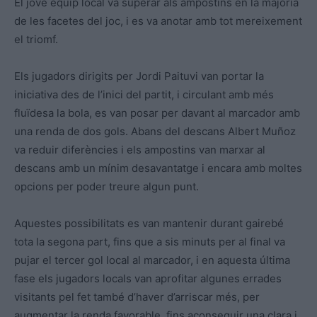
El jove equip local va superar als ampostins en la majoria
de les facetes del joc, i es va anotar amb tot mereixement
el triomf.
Els jugadors dirigits per Jordi Paituvi van portar la
iniciativa des de l’inici del partit, i circulant amb més
fluïdesa la bola, es van posar per davant al marcador amb
una renda de dos gols. Abans del descans Albert Muñoz
va reduir diferències i els ampostins van marxar al
descans amb un mínim desavantatge i encara amb moltes
opcions per poder treure algun punt.
Aquestes possibilitats es van mantenir durant gairebé
tota la segona part, fins que a sis minuts per al final va
pujar el tercer gol local al marcador, i en aquesta última
fase els jugadors locals van aprofitar algunes errades
visitants pel fet també d’haver d’arriscar més, per
augmentar la renda favorable, fins aconseguir una clara i