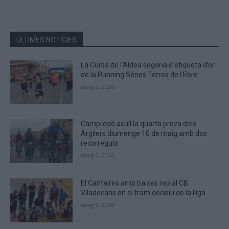
characters
shown
in
the
ÚLTIMES NOTÍCIES
CAPTCHA
to
La Cursa de l’Aldea segona d’etiqueta d’or
verify
de la Running Sèries Terres de l’Ebre
that
maig 9, 2026
you
are
human.
Campredó acull la quarta prova dels
Argilers diumenge 10 de maig amb dos
recorreguts
maig 9, 2026
El Cantaires amb baixes rep al CB
Viladecans en el tram decisiu de la lliga
maig 9, 2026