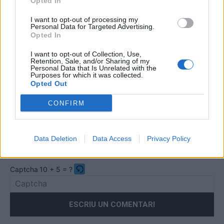
Opted In
I want to opt-out of processing my
Personal Data for Targeted Advertising.
Opted In
Comentari:
No
I want to opt-out of Collection, Use,
Retention, Sale, and/or Sharing of my
Personal Data that Is Unrelated with the
Purposes for which it was collected.
Co
Opted Out
ele
CONFIRM
Llo
we
Deseu el meu nom, el correu electrònic i el lloc web en
Data Deletion
Data Access
Privacy Policy
aquest navegador per a la propera vegada que comenti.
Captcha
10 + 5 = ?
Please
enter
the