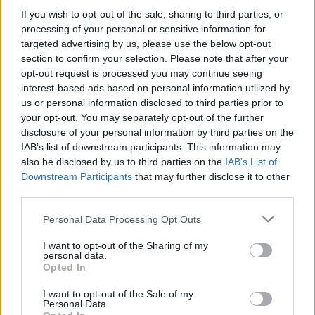
If you wish to opt-out of the sale, sharing to third parties, or
El CHP Amposta reacciona al segon
processing of your personal or sensitive information for
període per a mantenir la ratxa positiva
targeted advertising by us, please use the below opt-out
abril 20, 2026
section to confirm your selection. Please note that after your
opt-out request is processed you may continue seeing
Hoquei Patins
interest-based ads based on personal information utilized by
us or personal information disclosed to third parties prior to
El CHP Amposta supera a un dels seus
your opt-out. You may separately opt-out of the further
rivals més directes en la lluita per l’ascens
disclosure of your personal information by third parties on the
abril 14, 2026
IAB’s list of downstream participants. This information may
Hoquei Patins
also be disclosed by us to third parties on the
IAB’s List of
Downstream Participants
that may further disclose it to other
third parties.
Personal Data Processing Opt Outs
DEIXA UNA RESPOSTA
I want to opt-out of the Sharing of my
personal data.
Opted In
I want to opt-out of the Sale of my
Personal Data.