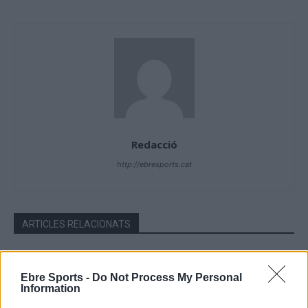
Redacció
http://ebresports.cat
ARTICLES RELACIONATS
El CHP Amposta suma davant l’Alpicat la
vuitena jornada consecutiva sense perdre
Ebre Sports -
Do Not Process My Personal
abril 26, 2026
Information
Hoquei Patins