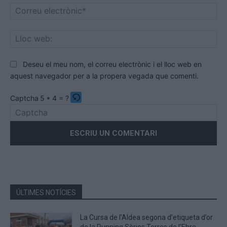
Co
ele
Llo
we
Deseu el meu nom, el correu electrònic i el lloc web en
aquest navegador per a la propera vegada que comenti.
Captcha
5 * 4 = ?
Please
enter
the
characters
shown
in
the
ÚLTIMES NOTÍCIES
CAPTCHA
to
La Cursa de l’Aldea segona d’etiqueta d’or
verify