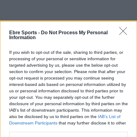
Ebre Sports -
Do Not Process My Personal
Information
If you wish to opt-out of the sale, sharing to third parties, or
processing of your personal or sensitive information for
Article anterior
Article següent
targeted advertising by us, please use the below opt-out
Joan Ferrer no comença de
Bon botí de medalles dels
section to confirm your selection. Please note that after your
forma positiva la Lliga
atletes ebrencs en els
opt-out request is processed you may continue seeing
Nacional de Força del 2024
primers Campionats de
interest-based ads based on personal information utilized by
Catalunya d’atletisme
us or personal information disclosed to third parties prior to
your opt-out. You may separately opt-out of the further
disclosure of your personal information by third parties on the
IAB’s list of downstream participants. This information may
also be disclosed by us to third parties on the
IAB’s List of
Downstream Participants
that may further disclose it to other
third parties.