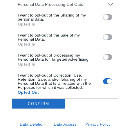
Personal Data Processing Opt Outs
I want to opt-out of the Sharing of my
Redacció
personal data.
Opted In
http://ebresports.cat
I want to opt-out of the Sale of my
Personal Data.
Opted In
ARTICLES RELACIONATS
I want to opt-out of processing my
Personal Data for Targeted Advertising.
Opted In
El Club Patí l’Aldea finalitza la seua
participació a Conegliano amb un meritori
I want to opt-out of Collection, Use,
quart lloc
Retention, Sale, and/or Sharing of my
Personal Data that Is Unrelated with the
maig 3, 2026
Patinatge
Purposes for which it was collected.
Opted Out
El Club Patí l’Aldea a punt per competir al
CONFIRM
Campionat d’Europa de Grups Xous i
Quartets a Cagliari
maig 1, 2026
Patinatge
Data Deletion
Data Access
Privacy Policy