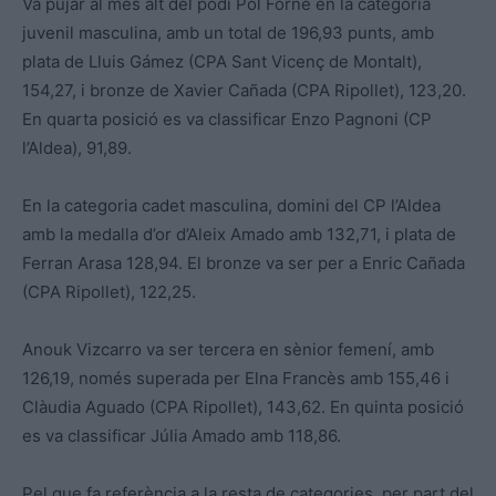
Va pujar al més alt del podi Pol Forné en la categoria
juvenil masculina, amb un total de 196,93 punts, amb
plata de Lluis Gámez (CPA Sant Vicenç de Montalt),
154,27, i bronze de Xavier Cañada (CPA Ripollet), 123,20.
En quarta posició es va classificar Enzo Pagnoni (CP
l’Aldea), 91,89.
En la categoria cadet masculina, domini del CP l’Aldea
amb la medalla d’or d’Aleix Amado amb 132,71, i plata de
Ferran Arasa 128,94. El bronze va ser per a Enric Cañada
(CPA Ripollet), 122,25.
Anouk Vizcarro va ser tercera en sènior femení, amb
126,19, només superada per Elna Francès amb 155,46 i
Clàudia Aguado (CPA Ripollet), 143,62. En quinta posició
es va classificar Júlia Amado amb 118,86.
Pel que fa referència a la resta de categories, per part del