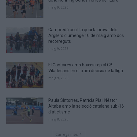
de la Running Sèries Terres de l’Ebre
that
maig 9, 2026
you
are
human.
Campredó acull la quarta prova dels
Argilers diumenge 10 de maig amb dos
recorreguts
maig 9, 2026
El Cantaires amb baixes rep al CB
Viladecans en el tram decisiu de la lliga
maig 9, 2026
Paula Sintorres, Patrícia Pla i Néstor
Altaba amb la selecció catalana sub-16
d’atletisme
maig 8, 2026
Carrega més