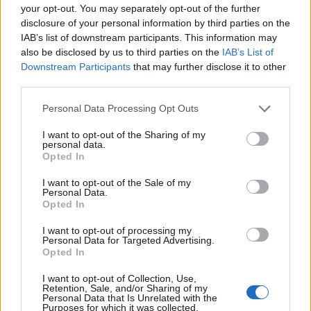
your opt-out. You may separately opt-out of the further
DEIXA UNA RESPOSTA
disclosure of your personal information by third parties on the
IAB’s list of downstream participants. This information may
also be disclosed by us to third parties on the
IAB’s List of
Downstream Participants
that may further disclose it to other
third parties.
Personal Data Processing Opt Outs
I want to opt-out of the Sharing of my
personal data.
Comentari:
Opted In
No
I want to opt-out of the Sale of my
Personal Data.
Opted In
Co
ele
I want to opt-out of processing my
Personal Data for Targeted Advertising.
Llo
Opted In
we
I want to opt-out of Collection, Use,
Deseu el meu nom, el correu electrònic i el lloc web en
Retention, Sale, and/or Sharing of my
Personal Data that Is Unrelated with the
aquest navegador per a la propera vegada que comenti.
Purposes for which it was collected.