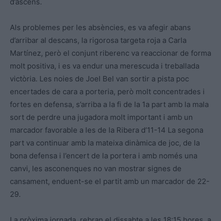
d’ascens.
Als problemes per les absències, es va afegir abans
d’arribar al descans, la rigorosa targeta roja a Carla
Martínez, però el conjunt riberenc va reaccionar de forma
molt positiva, i es va endur una merescuda i treballada
victòria. Les noies de Joel Bel van sortir a pista poc
encertades de cara a porteria, però molt concentrades i
fortes en defensa, s’arriba a la fi de la 1a part amb la mala
sort de perdre una jugadora molt important i amb un
marcador favorable a les de la Ribera d’11-14 La segona
part va continuar amb la mateixa dinàmica de joc, de la
bona defensa i l’encert de la portera i amb només una
canvi, les asconenques no van mostrar signes de
cansament, enduent-se el partit amb un marcador de 22-
29.
La pròxima jornada, rebran el dissabte a les 18:15 hores, a