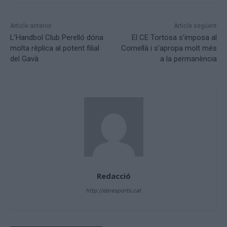
Article anterior
Article següent
L’Handbol Club Perelló dóna
El CE Tortosa s’imposa al
molta rèplica al potent filial
Cornellà i s’apropa molt més
del Gavà
a la permanència
Redacció
http://ebresports.cat