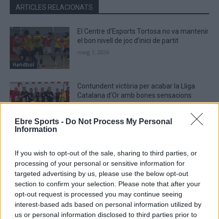
ARTICLES RELACIONATS
El Centre d’Esports Tortosa no va mantenir
el bon nivell de joc d’inici de partit
maig 7, 2026
Handbol
Contundent victòria per acabar la Lliga
Catalana d’Or amb bones sensacions
maig 3, 2026
Handbol
Ebre Sports -
Do Not Process My Personal
Information
El Centre d’Esports Tortosa sorprès per
part d’un rival que lluita per la
If you wish to opt-out of the sale, sharing to third parties, or
permanència
processing of your personal or sensitive information for
abril 29, 2026
targeted advertising by us, please use the below opt-out
Handbol
section to confirm your selection. Please note that after your
opt-out request is processed you may continue seeing
interest-based ads based on personal information utilized by
us or personal information disclosed to third parties prior to