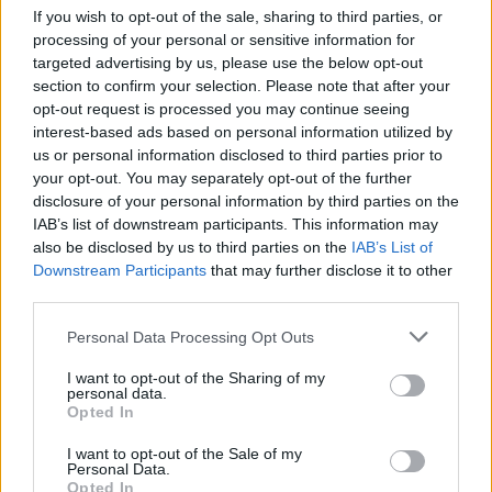
If you wish to opt-out of the sale, sharing to third parties, or
processing of your personal or sensitive information for
targeted advertising by us, please use the below opt-out
Comentari:
section to confirm your selection. Please note that after your
No
opt-out request is processed you may continue seeing
interest-based ads based on personal information utilized by
us or personal information disclosed to third parties prior to
Co
your opt-out. You may separately opt-out of the further
ele
disclosure of your personal information by third parties on the
IAB’s list of downstream participants. This information may
Llo
also be disclosed by us to third parties on the
IAB’s List of
we
Downstream Participants
that may further disclose it to other
Deseu el meu nom, el correu electrònic i el lloc web en
third parties.
aquest navegador per a la propera vegada que comenti.
Personal Data Processing Opt Outs
Captcha
5 + 5 = ?
I want to opt-out of the Sharing of my
personal data.
Opted In
Please
enter
I want to opt-out of the Sale of my
the
Personal Data.
Opted In
characters