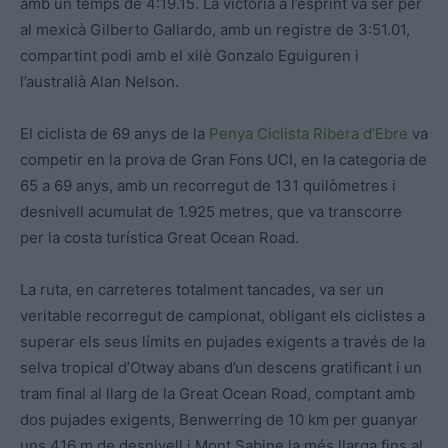
amb un temps de 4:19.15. La victòria a l’esprint va ser per
al mexicà Gilberto Gallardo, amb un registre de 3:51.01,
compartint podi amb el xilè Gonzalo Eguiguren i
l’australià Alan Nelson.
El ciclista de 69 anys de la
Penya Ciclista Ribera d’Ebre
va
competir en la prova de Gran Fons UCI, en la categoria de
65 a 69 anys, amb un recorregut de 131 quilòmetres i
desnivell acumulat de 1.925 metres, que va transcorre
per la costa turística Great Ocean Road.
La ruta, en carreteres totalment tancades, va ser un
veritable recorregut de campionat, obligant els ciclistes a
superar els seus límits en pujades exigents a través de la
selva tropical d’Otway abans d’un descens gratificant i un
tram final al llarg de la Great Ocean Road, comptant amb
dos pujades exigents, Benwerring de 10 km per guanyar
uns 416 m de desnivell i Mont Sabine la més llarga fins al