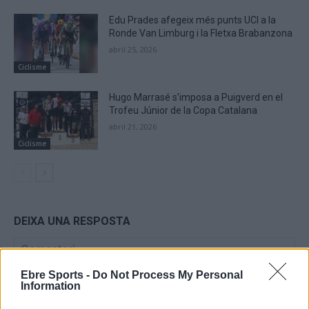
Edu Prades afegeix més punts UCI a la
Ronde Van Limburg i la Fletxa Brabanzona
abril 25, 2026
Ciclisme
Hugo Marrasé s’imposa a Puigverd en el
Trofeu Júnior de la Copa Catalana
abril 21, 2026
Ciclisme
DEIXA UNA RESPOSTA
Ebre Sports -
Do Not Process My Personal
Information