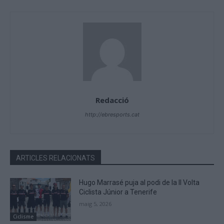
Redacció
http://ebresports.cat
ARTICLES RELACIONATS
Hugo Marrasé puja al podi de la II Volta
Ciclista Júnior a Tenerife
maig 5, 2026
Ciclisme