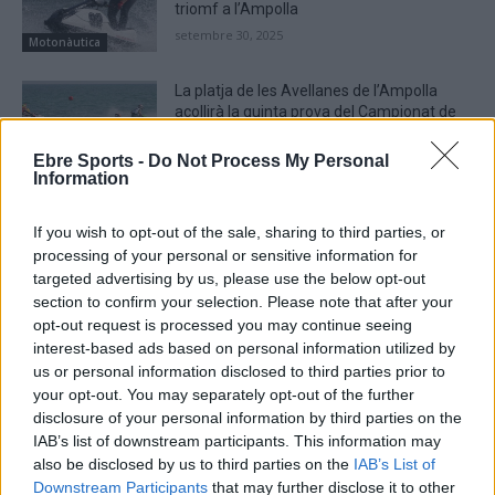
triomf a l’Ampolla
setembre 30, 2025
Motonàutica
La platja de les Avellanes de l’Ampolla
acollirà la quinta prova del Campionat de
Catalunya de motos aquàtiques
setembre 25, 2025
Ebre Sports -
Do Not Process My Personal
Motonàutica
Information
If you wish to opt-out of the sale, sharing to third parties, or
processing of your personal or sensitive information for
targeted advertising by us, please use the below opt-out
DEIXA UNA RESPOSTA
section to confirm your selection. Please note that after your
opt-out request is processed you may continue seeing
interest-based ads based on personal information utilized by
us or personal information disclosed to third parties prior to
your opt-out. You may separately opt-out of the further
disclosure of your personal information by third parties on the
IAB’s list of downstream participants. This information may
also be disclosed by us to third parties on the
IAB’s List of
Downstream Participants
that may further disclose it to other