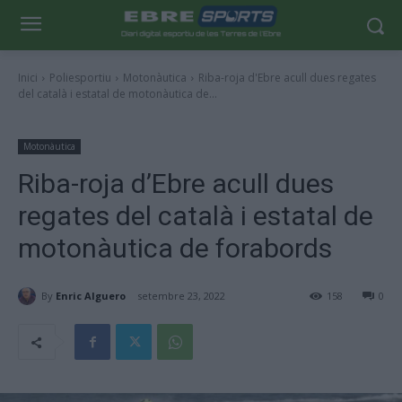
Inici
Poliesportiu
Motonàutica
Riba-roja d'Ebre acull dues regates
del català i estatal de motonàutica de...
Motonàutica
Riba-roja d’Ebre acull dues
regates del català i estatal de
motonàutica de forabords
By
Enric Alguero
setembre 23, 2022
158
0