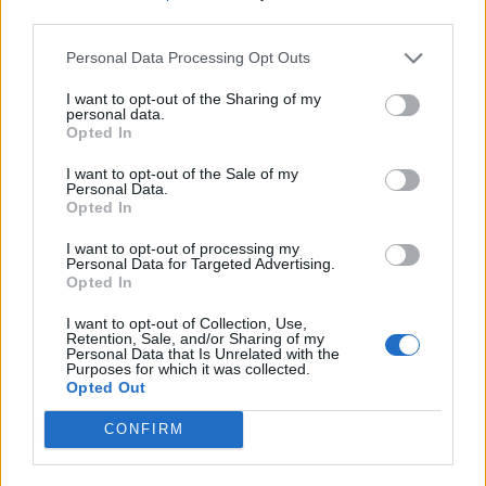
third parties.
Comentari:
No
Personal Data Processing Opt Outs
Co
I want to opt-out of the Sharing of my
personal data.
ele
Opted In
Llo
I want to opt-out of the Sale of my
we
Personal Data.
Opted In
Deseu el meu nom, el correu electrònic i el lloc web en
aquest navegador per a la propera vegada que comenti.
I want to opt-out of processing my
Personal Data for Targeted Advertising.
Opted In
Captcha
7 + 2 = ?
I want to opt-out of Collection, Use,
Retention, Sale, and/or Sharing of my
Please
Personal Data that Is Unrelated with the
Purposes for which it was collected.
enter
Opted Out
the
characters
CONFIRM
shown
in