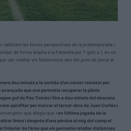
ar ratificant les bones perspectives de la pretemporada i
olejar de forma àmplia a la Fatarella per 7 gols a 1, en un
ue van retallar els fatallerencs des del punt de penal al
imers deu minuts a la sortida d’un córner rematat per
ó avançada que ens permetia recuperar la pilota
segon gol de Pau Tomàs i fins a deu minuts del descans
ue vam aprofitar per marcar el tercer obra de Juan Cortés i
denvergenc que afegia que «
en l’última jugada de la
estirar línies i després d’una pèrdua al mig del camp el
interior de l’àrea que els permetia retallar distàncies