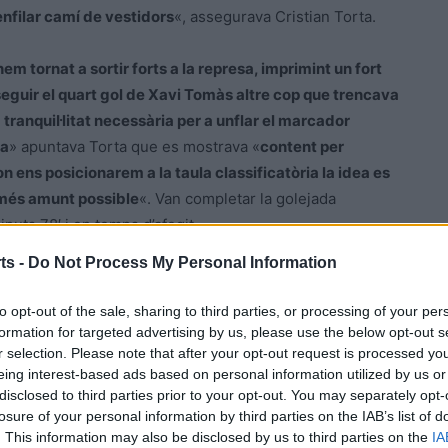
’enfilar camí de vestidors
«, assegurava Cristian Torta.
m tornat a sortir forts a la represa, imprimint un fort
nseguir el quart gol de Xavi Tomàs altre cop que trencava
a tranquil·litat necessària per a unflar el marcador
ta
» apuntava Torta que es mostrava «
content per
r on ens posicionarem a la taula classificatòria la idea es
el més amunt possible
«. Van completar la golejada
inuts 78′ i en temps d’afegit.
ts -
Do Not Process My Personal Information
ana grup 20è el conjunt arlequinat tornarà a rebre a casa
va empatar a la primera jornada davant el filial de la Cava
to opt-out of the sale, sharing to third parties, or processing of your per
junt groc-i-negre. Serà dissabte a partir de dos quarts de
formation for targeted advertising by us, please use the below opt-out s
r selection. Please note that after your opt-out request is processed y
ge on intentaran seguir amb les bones vibracions del
eing interest-based ads based on personal information utilized by us or
la es tornarà a desplaçar lluny del seu municipal al camp
disclosed to third parties prior to your opt-out. You may separately opt-
ser un equip competitiu després de la primera jornada a la
losure of your personal information by third parties on the IAB’s list of
Serà diumenge a partir de dos quarts de cinc de la tarde.
. This information may also be disclosed by us to third parties on the
IA