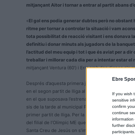
mitjançant Aitor i tornar a entrar al partit abans d
«
El gol ens podia generar dubtes però no obstant he
ritme per tornar a controlar la situació i vam aco
tota possibilitat de reacció visitant i ens donava l
definitiu i donar minuts als jugadors de la banque
l’actitud del meu equip i tot i que és aviat per a di
treballar i millorar cada dia per a intentar estar 
mitjançant Ventura (60′) i Eric amb dos dianes als m
Ebre Spor
Després d’aquesta primera jornada a la quarta catal
en el segon partit de lliga al filial del Perelló que 
If you wish 
en el que suposava l’estrena a la categoria del con
sensitive in
confirm you
sis de la tarde al municipal Pou Nou de Masdenver
continue se
primer partit de lliga. Per la seva banda la Fatarel
information 
del filial de l’Olímpic ME que va donar mostres de 
further disc
Santa Creu de Jesús on s’imposaven per 1 gol a 3. 
participants