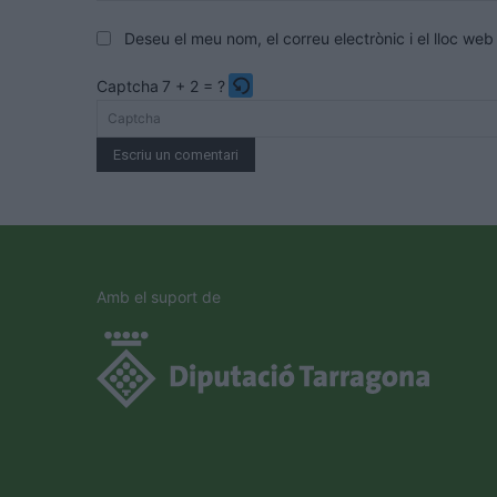
Deseu el meu nom, el correu electrònic i el lloc w
Captcha
7 + 2 = ?
Please
enter
the
characters
shown
in
the
Amb el suport de
CAPTCHA
to
verify
that
you
are
human.