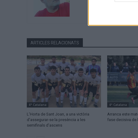
ARTICLES RELACIONATS
4ª Catalana
4ª Catalana
L’Horta de Sant Joan, a una victòria
Arranca este mat
d’assegurar-se la presència a les
fase decisiva de 
semifinals d’ascens