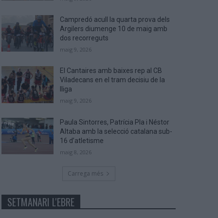
Campredó acull la quarta prova dels
Argilers diumenge 10 de maig amb
dos recorreguts
maig 9, 2026
El Cantaires amb baixes rep al CB
Viladecans en el tram decisiu de la
lliga
maig 9, 2026
Paula Sintorres, Patrícia Pla i Néstor
Altaba amb la selecció catalana sub-
16 d’atletisme
maig 8, 2026
Carrega més
SETMANARI L'EBRE