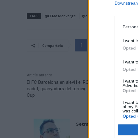
Downstream 
TAGS
@CFMasdenverge
@esportcat
@FCF_CAT
@Jo
Persona
I want t
Comparteix
Opted 
I want t
Opted 
Article anterior
I want 
El FC Barcelona en aleví i el RCD Espanyol en infantil-
Advertis
cadet, guanyadors del torneig Sant Jaume Fèmines
Opted 
Cup
I want t
of my P
was col
Opted 
Setmanari l'Ebre