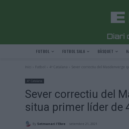
FUTBOL
FUTBOL SALA
BÀSQUET
H
Inici
Futbol
4ª Catalana
Sever correctiu del Masdenverge qu
4ª Catalana
Sever correctiu del 
situa primer líder de
By
Setmanari l'Ebre
setembre 21, 2021