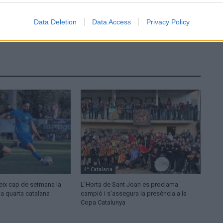
Data Deletion
Data Access
Privacy Policy
4ª Catalana
eix cap de setmana la
L’Horta de Sant Joan es proclama
la quarta catalana
campió i s’assegura la presència a la
Copa Catalunya