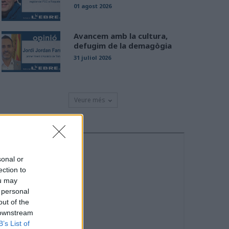
01 agost 2026
Avancem amb la cultura,
defugim de la demagògia
31 juliol 2026
Veure més
sonal or
ection to
ou may
 personal
out of the
 downstream
B’s List of