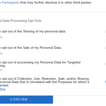
Participants
that may further disclose it to other third parties.
anBarbera7
@lafatarellafc
@XimoRambla
l Data Processing Opt Outs
o opt-out of the Sharing of my personal data.
In
o opt-out of the Sale of my Personal Data.
In
Article següent
to opt-out of processing my Personal Data for Targeted
El filial del Gandesa arrenca la temporada imposant-se
ing.
amb golejada a l’Aldea
In
o opt-out of Collection, Use, Retention, Sale, and/or Sharing
ersonal Data that Is Unrelated with the Purposes for which it
lected.
Out
CONFIRM