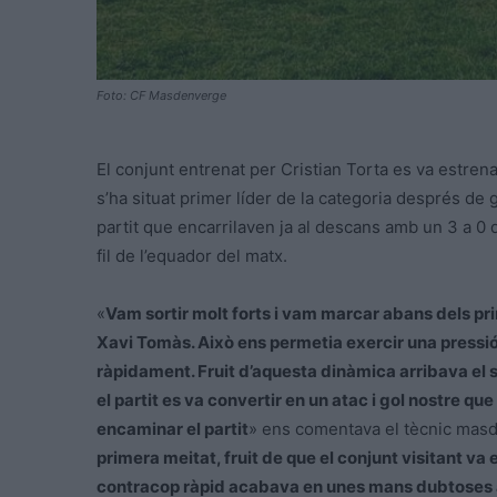
Foto: CF Masdenverge
El conjunt entrenat per Cristian Torta es va estren
s’ha situat primer líder de la categoria després de g
partit que encarrilaven ja al descans amb un 3 a 0 q
fil de l’equador del matx.
«
Vam sortir molt forts i vam marcar abans dels pr
Xavi Tomàs. Això ens permetia exercir una pressi
ràpidament. Fruit d’aquesta dinàmica arribava el 
el partit es va convertir en un atac i gol nostre q
encaminar el partit
» ens comentava el tècnic mas
primera meitat, fruit de que el conjunt visitant va 
contracop ràpid acabava en unes mans dubtoses a l’