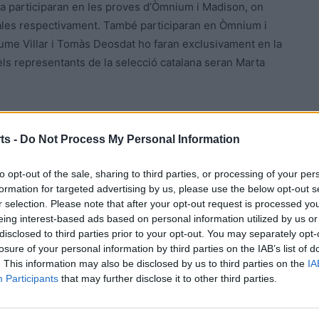
cía participaran en les proves d’Òmnium i Madison, on
ales respectivament. També participaran en Òmnium i
aume Villar i Tomàs Deosdat ho faran exclusivament en la
 els representants de la selecció catalana seran Marta
alistes i hi estaran representades 21 nacionalitats, amb
 una prova de primer nivell. Entre els participants en
ts -
Do Not Process My Personal Information
asas i Itmar Esteban, que hi prendran part defensant el
to opt-out of the sale, sharing to third parties, or processing of your per
formation for targeted advertising by us, please use the below opt-out s
r selection. Please note that after your opt-out request is processed y
a inclusió de les proves Òmnium Júnior masculina i
eing interest-based ads based on personal information utilized by us or
goria júnior, la selecció catalana presenta una
disclosed to third parties prior to your opt-out. You may separately opt-
e Sánchez, Ivan Viladrich, Ivan Rovira i Marc Zafra.
losure of your personal information by third parties on the IAB’s list of
. This information may also be disclosed by us to third parties on the
IA
Participants
that may further disclose it to other third parties.