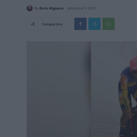
By
Enric Alguero
setembre 9, 2023
Comparteix