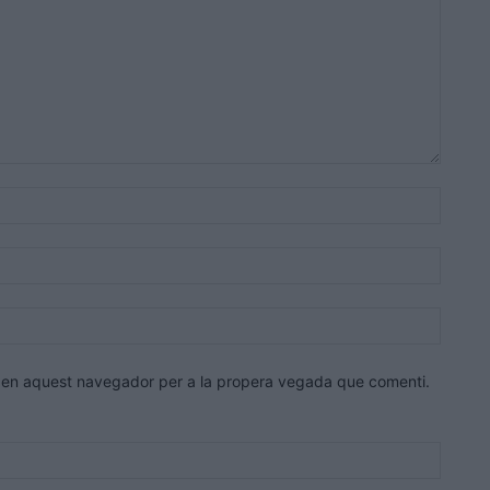
Nom:*
Correu
electrò
Lloc
web:
eb en aquest navegador per a la propera vegada que comenti.