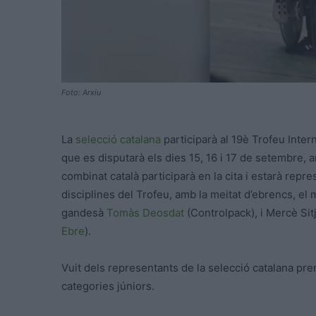
Foto: Arxiu
La
selecció catalana
participarà al 19è Trofeu Inte
que es disputarà els dies 15, 16 i 17 de setembre
combinat català participarà en la cita i estarà rep
disciplines del Trofeu, amb la meitat d’ebrencs, e
gandesà
Tomàs Deosdat
(Controlpack), i Mercè Sit
Ebre
).
Vuit dels representants de la selecció catalana prend
categories júniors.