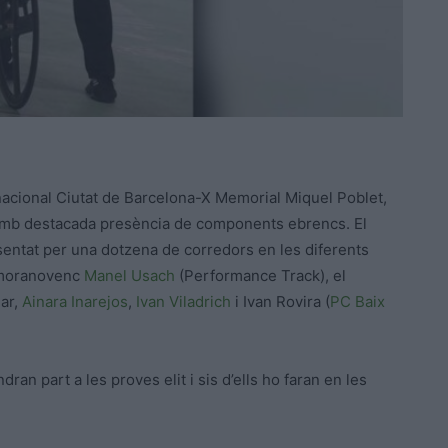
rnacional Ciutat de Barcelona-X Memorial Miquel Poblet,
, amb destacada presència de components ebrencs. El
resentat per una dotzena de corredors en les diferents
l moranovenc
Manel Usach
(Performance Track), el
jar,
Ainara Inarejos
,
Ivan Viladrich
i Ivan Rovira (
PC Baix
ran part a les proves elit i sis d’ells ho faran en les