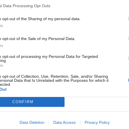
l Data Processing Opt Outs
o opt-out of the Sharing of my personal data.
In
Article següent
o opt-out of the Sale of my Personal Data.
Els deu equips ebrencs de segona catalana, s’estrenen
In
esta setmana a la lliga
to opt-out of processing my Personal Data for Targeted
ing.
In
o opt-out of Collection, Use, Retention, Sale, and/or Sharing
ersonal Data that Is Unrelated with the Purposes for which it
lected.
Out
CONFIRM
Data Deletion
Data Access
Privacy Policy