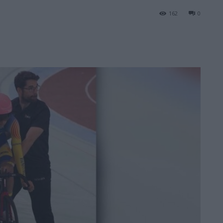
162
0