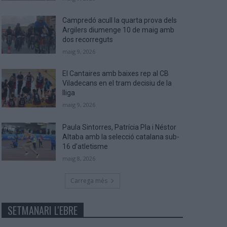
Campredó acull la quarta prova dels
Argilers diumenge 10 de maig amb
dos recorreguts
maig 9, 2026
El Cantaires amb baixes rep al CB
Viladecans en el tram decisiu de la
lliga
maig 9, 2026
Paula Sintorres, Patrícia Pla i Néstor
Altaba amb la selecció catalana sub-
16 d’atletisme
maig 8, 2026
Carrega més
SETMANARI L'EBRE