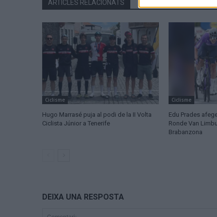
ARTICLES RELACIONATS
Ciclisme
Ciclisme
Hugo Marrasé puja al podi de la II Volta
Edu Prades afege
Ciclista Júnior a Tenerife
Ronde Van Limburg
Brabanzona
DEIXA UNA RESPOSTA