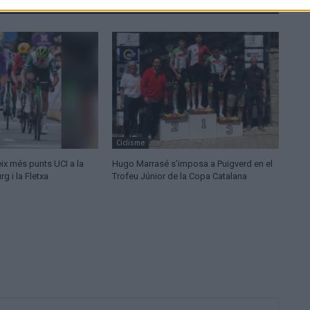
Ciclisme
ix més punts UCI a la
Hugo Marrasé s’imposa a Puigverd en el
 i la Fletxa
Trofeu Júnior de la Copa Catalana