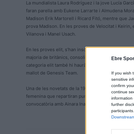
La mundialista Laura Rodríguez i la jove Lucía Gar
faran parella amb Eukene Larrarte i Almudena Mor
Madison Erik Martorell i Ricard Fitó, mentre que J
prova Madison. En les proves de Velocitat i Keirin,
Vilanova i Manel Usach.
En les proves elit, s’han inscrit 18 corredors mundi
majoria de britànics, consolidant-se un any més com
Ebre Spor
categoria elit també hi haurà els catalans Helena C
mallot de Genesis Team.
If you wish 
sensitive in
confirm you
Una de les novetats de la 19a edició del TICB és l
continue se
femenina que repartiran punts UCI. En aquesta cate
information 
convocatòria amb Ainara Inarejos, Mercè Sitjar, Irun
further disc
participants
Downstream 