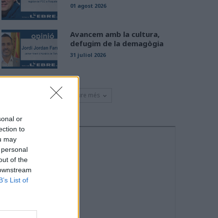
01 agost 2026
Avancem amb la cultura,
defugim de la demagògia
31 juliol 2026
Veure més
sonal or
ection to
ou may
 personal
out of the
 downstream
B’s List of