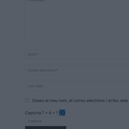
Comentari:
Deseu el meu nom, el correu electrònic i el lloc w
Captcha
7 * 4 = ?
Please