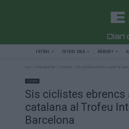
FUTBOL
FUTBOL SALA
BÀSQUET
H
Inici
Poliesportiu
Ciclisme
Sis ciclistes ebrencs amb la selec
Ciclisme
Sis ciclistes ebrencs
catalana al Trofeu In
Barcelona