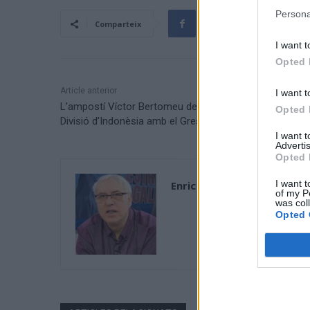
Persona
Comparteix
I want t
Opted 
Article anterior
I want t
L’ampostí Víctor Bertomeu debutarà a la Segona
Opted 
Divisió d’Indonèsia amb el Gresik United
I want 
Advertis
Opted 
I want t
Enric Alguero
of my P
was col
Opted 