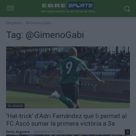
Etiquetes
@GimenoGabi
Tag:
@GimenoGabi
3a divisió
‘Hat-trick’ d’Adri Fernández que li permet al
FC Ascó sumar la primera victòria a 3a
Enric Alguero
-
setembre 19, 2021
0