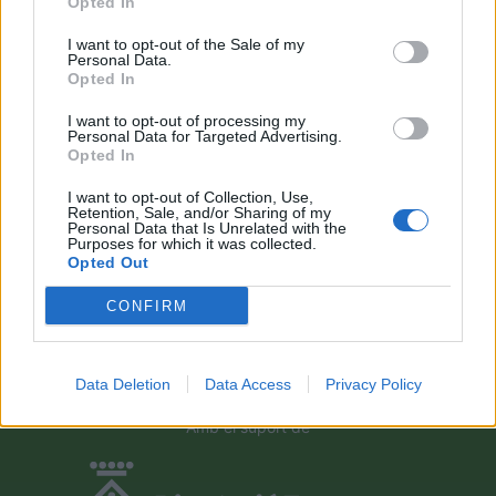
Opted In
Campredó acull la quarta prova dels
Argilers diumenge 10 de maig amb dos
I want to opt-out of the Sale of my
recorreguts
Personal Data.
maig 9, 2026
Opted In
I want to opt-out of processing my
El Cantaires amb baixes rep al CB
Personal Data for Targeted Advertising.
Viladecans en el tram decisiu de la lliga
Opted In
maig 9, 2026
I want to opt-out of Collection, Use,
Retention, Sale, and/or Sharing of my
Personal Data that Is Unrelated with the
Purposes for which it was collected.
Paula Sintorres, Patrícia Pla i Néstor
Opted Out
Altaba amb la selecció catalana sub-16
d’atletisme
CONFIRM
maig 8, 2026
Data Deletion
Data Access
Privacy Policy
Amb el suport de