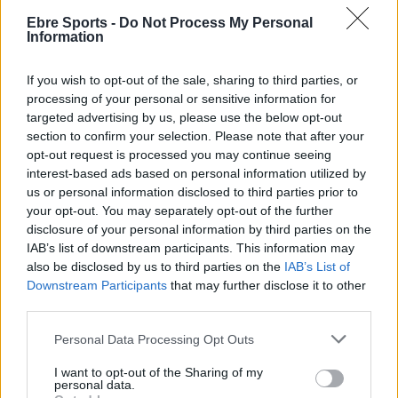
Ebre Sports -
Do Not Process My Personal
3a divisió
Information
El FC Ascó guanya 0-3 al Torrefarrera i
finalitza la pretemporada invicte
If you wish to opt-out of the sale, sharing to third parties, or
processing of your personal or sensitive information for
Enric Alguero
-
setembre 6, 2021
0
targeted advertising by us, please use the below opt-out
section to confirm your selection. Please note that after your
opt-out request is processed you may continue seeing
interest-based ads based on personal information utilized by
us or personal information disclosed to third parties prior to
- Advertisment -
your opt-out. You may separately opt-out of the further
disclosure of your personal information by third parties on the
IAB’s list of downstream participants. This information may
MOST READ
also be disclosed by us to third parties on the
IAB’s List of
Downstream Participants
that may further disclose it to other
La Cursa de l’Aldea segona d’etiqueta d’or
third parties.
de la Running Sèries Terres de l’Ebre
Personal Data Processing Opt Outs
maig 9, 2026
I want to opt-out of the Sharing of my
personal data.