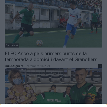
3a divisió
El FC Ascó a pels primers punts de la
temporada a domicili davant el Granollers
Enric Alguero
-
setembre 18, 2021
0