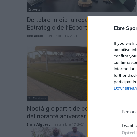
Esports
Deltebre inicia la redacció del Pla
Estratègic de l’Esport
Ebre Spor
Redacció
-
setembre 17, 2021
0
If you wish 
sensitive in
confirm you
continue se
information 
further disc
participants
Downstream 
3ª Catalana
Nostàlgic partit de commemoració
Persona
del norantè aniversari del CD la Cava
Enric Alguero
-
setembre 17, 2021
0
I want t
Opted 