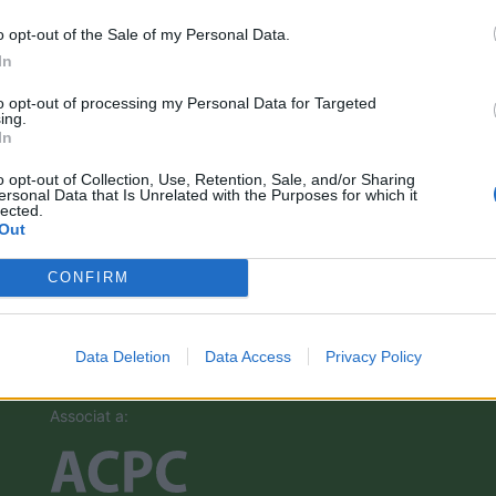
o opt-out of the Sale of my Personal Data.
In
to opt-out of processing my Personal Data for Targeted
ing.
In
o opt-out of Collection, Use, Retention, Sale, and/or Sharing
ersonal Data that Is Unrelated with the Purposes for which it
lected.
Out
CONFIRM
Data Deletion
Data Access
Privacy Policy
Associat a: