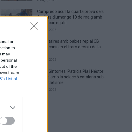
Campredó acull la quarta prova dels
Argilers diumenge 10 de maig amb
dos recorreguts
maig 9, 2026
El Cantaires amb baixes rep al CB
sonal or
Viladecans en el tram decisiu de la
ection to
lliga
ou may
maig 9, 2026
 personal
out of the
Paula Sintorres, Patrícia Pla i Néstor
 downstream
Altaba amb la selecció catalana sub-
B’s List of
16 d’atletisme
maig 8, 2026