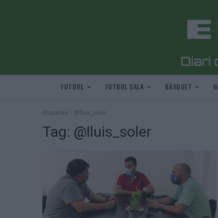
FUTBOL
FUTBOL SALA
BÀSQUET
H
Etiquetes
@lluis_soler
Tag:
@lluis_soler