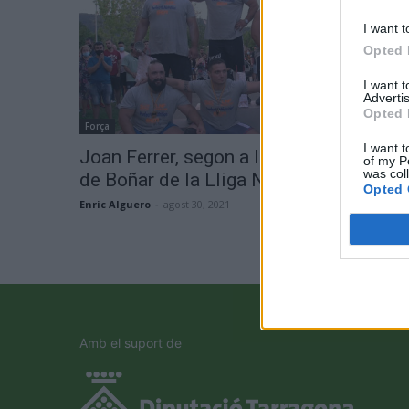
I want t
Opted 
I want 
Advertis
Opted 
Força
I want t
Joan Ferrer, segon a la prova inaugural
of my P
was col
de Boñar de la Lliga Nacional de Força
Opted 
Enric Alguero
-
agost 30, 2021
0
Amb el suport de