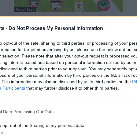
Futbol Base
La UD Jesús i Maria organitza el
primer torneig juvenil Memorial Josep
ts -
Do Not Process My Personal Information
Maria Torres
to opt-out of the sale, sharing to third parties, or processing of your per
Enric Alguero
-
setembre 17, 2021
0
formation for targeted advertising by us, please use the below opt-out s
r selection. Please note that after your opt-out request is processed y
eing interest-based ads based on personal information utilized by us or
disclosed to third parties prior to your opt-out. You may separately opt-
losure of your personal information by third parties on the IAB’s list of
. This information may also be disclosed by us to third parties on the
IA
Participants
that may further disclose it to other third parties.
3ª Catalana
Miquel Reverté important reforç
l Data Processing Opt Outs
ofensiu per al CD La Cava
Enric Alguero
-
setembre 6, 2021
0
o opt-out of the Sharing of my personal data.
In