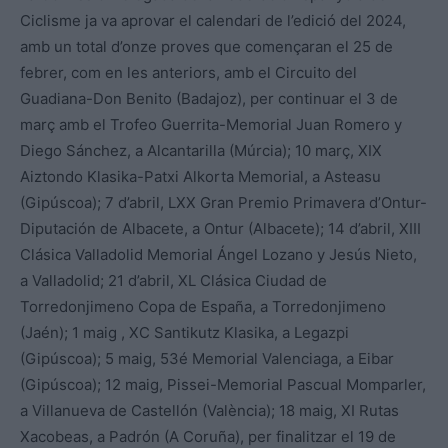
Ciclisme ja va aprovar el calendari de l’edició del 2024,
amb un total d’onze proves que començaran el 25 de
febrer, com en les anteriors, amb el Circuito del
Guadiana-Don Benito (Badajoz), per continuar el 3 de
març amb el Trofeo Guerrita-Memorial Juan Romero y
Diego Sánchez, a Alcantarilla (Múrcia); 10 març, XIX
Aiztondo Klasika-Patxi Alkorta Memorial, a Asteasu
(Gipúscoa); 7 d’abril, LXX Gran Premio Primavera d’Ontur-
Diputación de Albacete, a Ontur (Albacete); 14 d’abril, XIII
Clásica Valladolid Memorial Ángel Lozano y Jesús Nieto,
a Valladolid; 21 d’abril, XL Clásica Ciudad de
Torredonjimeno Copa de España, a Torredonjimeno
(Jaén); 1 maig , XC Santikutz Klasika, a Legazpi
(Gipúscoa); 5 maig, 53é Memorial Valenciaga, a Eibar
(Gipúscoa); 12 maig, Pissei-Memorial Pascual Momparler,
a Villanueva de Castellón (València); 18 maig, XI Rutas
Xacobeas, a Padrón (A Coruña), per finalitzar el 19 de