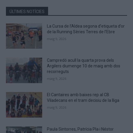
in
the
ÚLTIMES NOTÍCIES
CAPTCHA
to
La Cursa de l’Aldea segona d’etiqueta d’or
verify
de la Running Sèries Terres de l’Ebre
that
maig 9, 2026
you
are
human.
Campredó acull la quarta prova dels
Argilers diumenge 10 de maig amb dos
recorreguts
maig 9, 2026
El Cantaires amb baixes rep al CB
Viladecans en el tram decisiu de la lliga
maig 9, 2026
Paula Sintorres, Patrícia Pla i Néstor