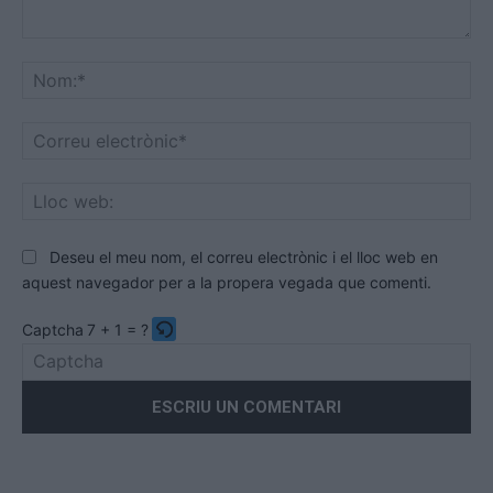
Comentari:
No
Co
ele
Llo
we
Deseu el meu nom, el correu electrònic i el lloc web en
aquest navegador per a la propera vegada que comenti.
Captcha
7 + 1 = ?
Please
enter
the
characters
shown