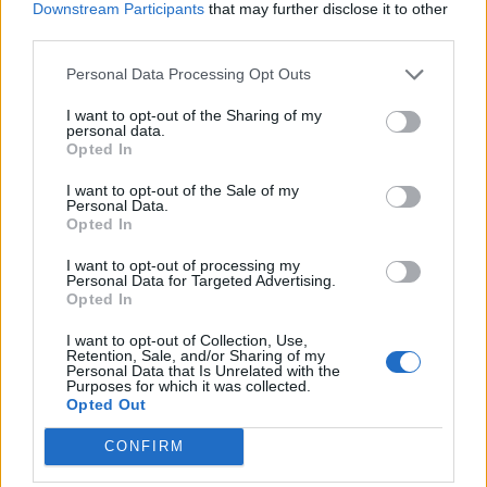
Downstream Participants
that may further disclose it to other
Viveros Alcanar, i s’ha consolidat com un dels equips
third parties.
estatals de més prestigi a les categories elit i sub-23. La
Personal Data Processing Opt Outs
seua bona trajectòria i els bons resultats assolits li han
valgut el reconeixement per ser fix a la Copa Espanya.
I want to opt-out of the Sharing of my
personal data.
Opted In
I want to opt-out of the Sale of my
Personal Data.
Opted In
I want to opt-out of processing my
Personal Data for Targeted Advertising.
Opted In
I want to opt-out of Collection, Use,
Article anterior
Article següent
Retention, Sale, and/or Sharing of my
Personal Data that Is Unrelated with the
L’Ascó patix dos baixes i
La Rapitenca amb novetats
Purposes for which it was collected.
incorpora un migcampista
no pot ensopegar amb el filial
Opted Out
cedit del Reus CF Reddis
del Girona
CONFIRM