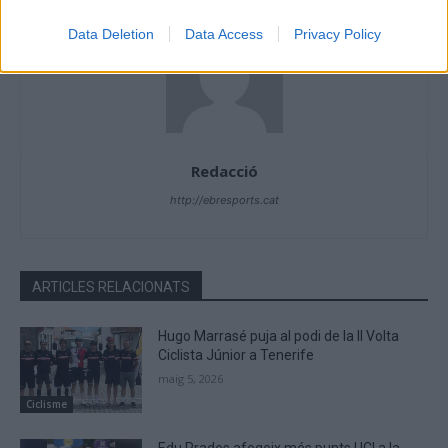
Data Deletion
Data Access
Privacy Policy
Redacció
http://ebresports.cat
ARTICLES RELACIONATS
Hugo Marrasé puja al podi de la II Volta
Ciclista Júnior a Tenerife
maig 5, 2026
Ciclisme
Edu Prades afegeix més punts UCI a la