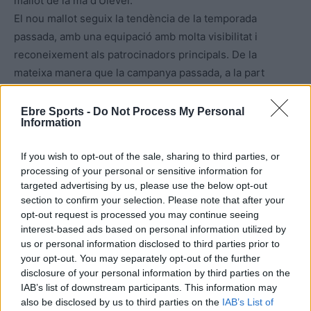
mallot de la mà d’Ulevel.
El nou mallot seguix la tendència de la temporada
passada, amb una equipació amb molta visibilitat i
reconeixement als patrocinadors principals. De la
mateixa manera que la campanya passada, a la part
central d’aquesta nova indumentària hi ha el nom de
Soretrac, una empresa especialista en embalatge sota
Ebre Sports -
Do Not Process My Personal
Information
retràctil i en films de presentació.
Per a aquesta temporada, comptarà amb bicicletes de la
If you wish to opt-out of the sale, sharing to third parties, or
prestigiosa marca espanyola Massi, una empresa
processing of your personal or sensitive information for
històrica per al món del ciclisme i que donarà suport a
targeted advertising by us, please use the below opt-out
l’equip amb el material. També donarà suport a la
section to confirm your selection. Please note that after your
opt-out request is processed you may continue seeing
formació Packnorte, amb seu a Gipúscoa, referent en el
interest-based ads based on personal information utilized by
sector de distribució de material i maquinària
us or personal information disclosed to third parties prior to
d’embalatge.
your opt-out. You may separately opt-out of the further
disclosure of your personal information by third parties on the
IAB’s list of downstream participants. This information may
L’equip senienc supera la xifra de 50 temporades
also be disclosed by us to third parties on the
IAB’s List of
competint, després d’agafar el testimoni de l’extint