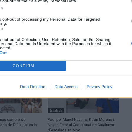
o opt-out of the Sale of my Personal Data.
In
to opt-out of processing my Personal Data for Targeted
ing.
In
o opt-out of Collection, Use, Retention, Sale, and/or Sharing
ersonal Data that Is Unrelated with the Purposes for which it
lected.
Out
CONFIRM
Data Deletion
Data Access
Privacy Policy
Escalada
anau campió de
Podi per Manel Navarro, Kevin Moreno i
ada de Dificultat en la
Naiara Ferré al Campionat de Catalunya
d’escalada en bloc