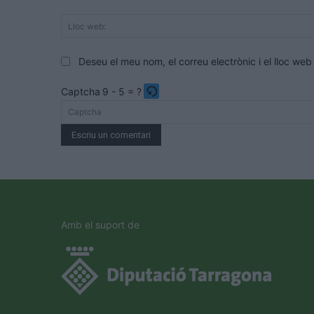
Deseu el meu nom, el correu electrònic i el lloc w
Captcha
9 - 5 = ?
Please
enter
the
characters
shown
in
the
Amb el suport de
CAPTCHA
to
verify
that
you
are