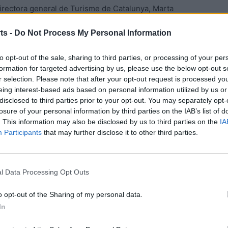
directora general de Turisme de Catalunya, Marta
l pla d’actuacions, que ha rebut 1,9 milions d’euros de
ts -
Do Not Process My Personal Information
ropea.
to opt-out of the sale, sharing to third parties, or processing of your per
formation for targeted advertising by us, please use the below opt-out s
r selection. Please note that after your opt-out request is processed y
eing interest-based ads based on personal information utilized by us or
disclosed to third parties prior to your opt-out. You may separately opt-
losure of your personal information by third parties on the IAB’s list of
. This information may also be disclosed by us to third parties on the
IA
Participants
that may further disclose it to other third parties.
Article següent
Dos accions a pilota aturada decideixen a Nou Barris
l Data Processing Opt Outs
o opt-out of the Sharing of my personal data.
In