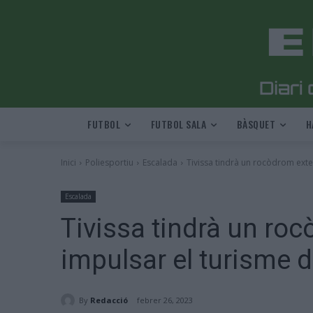
FUTBOL
FUTBOL SALA
BÀSQUET
H
Inici
Poliesportiu
Escalada
Tivissa tindrà un rocòdrom exte
Escalada
Tivissa tindrà un roc
impulsar el turisme
By
Redacció
febrer 26, 2023