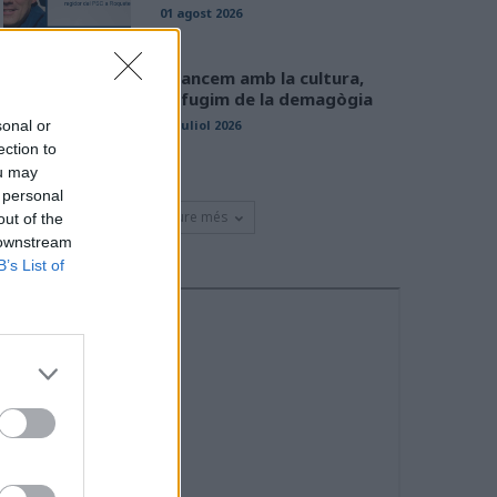
01 agost 2026
Avancem amb la cultura,
defugim de la demagògia
31 juliol 2026
sonal or
ection to
ou may
 personal
Veure més
out of the
 downstream
B’s List of