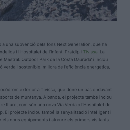
 a una subvenció dels fons Next Generation, que ha
llòs i l’Hospitalet de l’Infant, Pratdip i
Tivissa
. La
de Mestral: Outdoor Park de la Costa Daurada’ i inclou
 verda i sostenible, millora de l’eficiència energètica,
 rocòdrom exterior a Tivissa, que done un pas endavant
s esports de muntanya. A banda, el projecte també inclou
ire lliure, com són una nova Via Verda a l’Hospitalet de
. El projecte inclou també la senyalització intel·ligent i
r els nous equipaments i atraure els primers visitants.