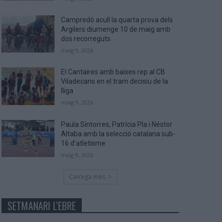
Campredó acull la quarta prova dels
Argilers diumenge 10 de maig amb
dos recorreguts
maig 9, 2026
El Cantaires amb baixes rep al CB
Viladecans en el tram decisiu de la
lliga
maig 9, 2026
Paula Sintorres, Patrícia Pla i Néstor
Altaba amb la selecció catalana sub-
16 d’atletisme
maig 8, 2026
Carrega més
SETMANARI L'EBRE