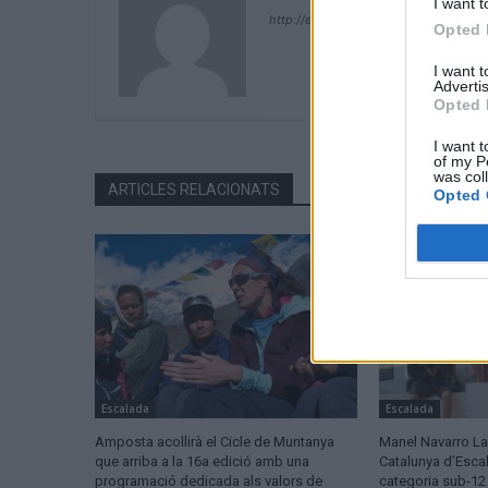
I want t
http://ebresports.cat
Opted 
I want 
Advertis
Opted 
I want t
of my P
was col
ARTICLES RELACIONATS
Opted 
Escalada
Escalada
Amposta acollirà el Cicle de Muntanya
Manel Navarro L
que arriba a la 16a edició amb una
Catalunya d’Escal
programació dedicada als valors de
categoria sub-12