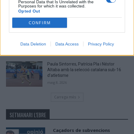
Argilers diumenge 10 de maig amb dos
Personal Data that Is Unrelated with the
Purposes for which it was collected.
recorreguts
Opted Out
maig 9, 2026
CONFIRM
El Cantaires amb baixes rep al CB
Viladecans en el tram decisiu de la lliga
maig 9, 2026
Data Deletion
Data Access
Privacy Policy
Paula Sintorres, Patrícia Pla i Néstor
Altaba amb la selecció catalana sub-16
d’atletisme
maig 8, 2026
Carrega més
SETMANARI L'EBRE
Caçadors de subvencions