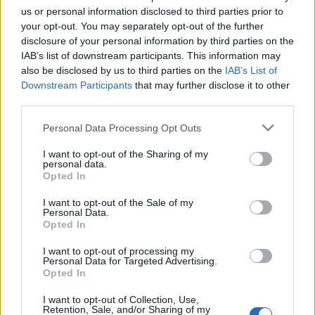
Deseu el meu nom, el correu electrònic i el lloc web en
us or personal information disclosed to third parties prior to
aquest navegador per a la propera vegada que comenti.
your opt-out. You may separately opt-out of the further
disclosure of your personal information by third parties on the
Captcha
7 * 2 = ?
IAB’s list of downstream participants. This information may
also be disclosed by us to third parties on the
IAB’s List of
Downstream Participants
that may further disclose it to other
Please
third parties.
enter
the
Personal Data Processing Opt Outs
characters
shown
I want to opt-out of the Sharing of my
personal data.
in
Opted In
the
ÚLTIMES NOTÍCIES
CAPTCHA
I want to opt-out of the Sale of my
to
Personal Data.
La Cursa de l’Aldea segona d’etiqueta d’or
Opted In
verify
de la Running Sèries Terres de l’Ebre
that
I want to opt-out of processing my
maig 9, 2026
you
Personal Data for Targeted Advertising.
are
Opted In
human.
I want to opt-out of Collection, Use,
Campredó acull la quarta prova dels
Retention, Sale, and/or Sharing of my