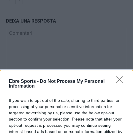
DEIXA UNA RESPOSTA
Comentari:
Ebre Sports -
Do Not Process My Personal
Information
No
If you wish to opt-out of the sale, sharing to third parties, or
Co
processing of your personal or sensitive information for
ele
targeted advertising by us, please use the below opt-out
section to confirm your selection. Please note that after your
Llo
opt-out request is processed you may continue seeing
we
interest-based ads based on personal information utilized by