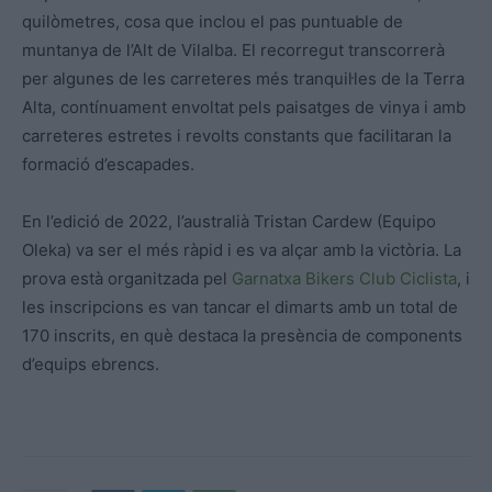
quilòmetres, cosa que inclou el pas puntuable de
muntanya de l’Alt de Vilalba. El recorregut transcorrerà
per algunes de les carreteres més tranquil·les de la Terra
Alta, contínuament envoltat pels paisatges de vinya i amb
carreteres estretes i revolts constants que facilitaran la
formació d’escapades.
En l’edició de 2022, l’australià Tristan Cardew (Equipo
Oleka) va ser el més ràpid i es va alçar amb la victòria. La
prova està organitzada pel
Garnatxa Bikers Club Ciclista
, i
les inscripcions es van tancar el dimarts amb un total de
170 inscrits, en què destaca la presència de components
d’equips ebrencs.