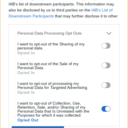
IAB’s list of downstream participants. This information may
also be disclosed by us to third parties on the
IAB’s List of
Downstream Participants
that may further disclose it to other
third parties.
Personal Data Processing Opt Outs
Comentari:
I want to opt-out of the Sharing of my
No
personal data.
Opted In
Co
I want to opt-out of the Sale of my
Personal Data.
ele
Opted In
Llo
I want to opt-out of processing my
we
Personal Data for Targeted Advertising.
Opted In
Deseu el meu nom, el correu electrònic i el lloc web en
aquest navegador per a la propera vegada que comenti.
I want to opt-out of Collection, Use,
Retention, Sale, and/or Sharing of my
Personal Data that Is Unrelated with the
Captcha
7 * 2 = ?
Purposes for which it was collected.
Opted Out