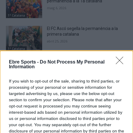
permanència a la 1a catalana
maig 6, 2026
1ª Catalana
El FC Ascó segella la permanència a la
primera catalana
abril 25, 2026
1ª Catalana
Ebre Sports -
Do Not Process My Personal
Una victòria separa la Rapitenca de la
Information
salvació matemàtica a la categoria
abril 25, 2026
If you wish to opt-out of the sale, sharing to third parties, or
1ª Catalana
processing of your personal or sensitive information for
targeted advertising by us, please use the below opt-out
section to confirm your selection. Please note that after your
opt-out request is processed you may continue seeing
interest-based ads based on personal information utilized by
DEIXA UNA RESPOSTA
us or personal information disclosed to third parties prior to
your opt-out. You may separately opt-out of the further
disclosure of your personal information by third parties on the