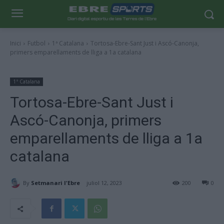
Inici
Futbol
1ª Catalana
Tortosa-Ebre-Sant Just i Ascó-Canonja,
primers emparellaments de lliga a 1a catalana
1ª Catalana
Tortosa-Ebre-Sant Just i
Ascó-Canonja, primers
emparellaments de lliga a 1a
catalana
By
Setmanari l'Ebre
juliol 12, 2023
200
0