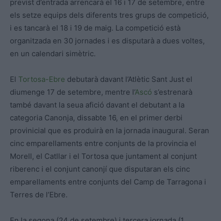
previst d’entrada arrencarà el 16 i 17 de setembre, entre
els setze equips dels diferents tres grups de competició,
i es tancarà el 18 i 19 de maig. La competició està
organitzada en 30 jornades i es disputarà a dues voltes,
en un calendari simètric.
El
Tortosa-Ebre
debutarà davant l’Atlètic Sant Just el
diumenge 17 de setembre, mentre l’
Ascó
s’estrenarà
també davant la seua afició davant el debutant a la
categoria Canonja, dissabte 16, en el primer derbi
provinicial que es produirà en la jornada inaugural. Seran
cinc emparellaments entre conjunts de la provincia el
Morell, el Catllar i el Tortosa que juntament al conjunt
riberenc i el conjunt canonjí que disputaran els cinc
emparellaments entre conjunts del Camp de Tarragona i
Terres de l’Ebre.
En la segona (24 de setembre) i tercera jornada (1