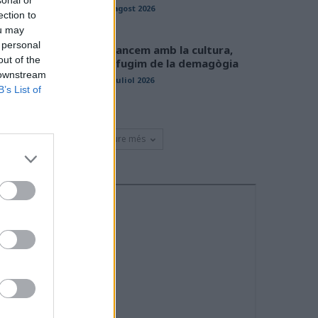
sonal or
01 agost 2026
ection to
ou may
 personal
Avancem amb la cultura,
out of the
defugim de la demagògia
 downstream
31 juliol 2026
B’s List of
Veure més