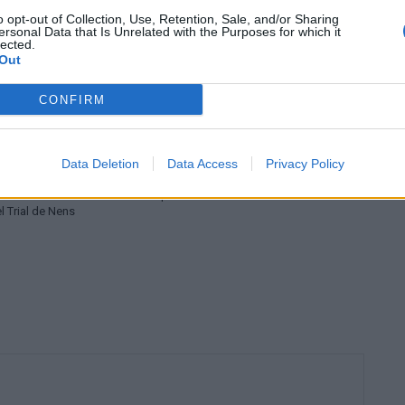
o opt-out of Collection, Use, Retention, Sale, and/or Sharing
ersonal Data that Is Unrelated with the Purposes for which it
lected.
Out
CONFIRM
Trial
Data Deletion
Data Access
Privacy Policy
on lloc al Trial dels
El Trial dels Alfacs obre el calendari de la
rova del calendari de la
Copa Catalana de Trial de Nens
l Trial de Nens