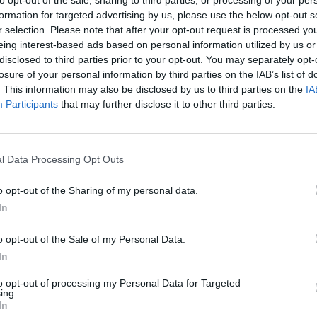
to opt-out of the sale, sharing to third parties, or processing of your per
formation for targeted advertising by us, please use the below opt-out s
r selection. Please note that after your opt-out request is processed y
eing interest-based ads based on personal information utilized by us or
disclosed to third parties prior to your opt-out. You may separately opt-
Article següent
losure of your personal information by third parties on the IAB’s list of
El Club Handbol Amposta s’ha afegit a la campanya
. This information may also be disclosed by us to third parties on the
IA
«Handbol al carrer»
Participants
that may further disclose it to other third parties.
l Data Processing Opt Outs
o opt-out of the Sharing of my personal data.
In
o opt-out of the Sale of my Personal Data.
In
to opt-out of processing my Personal Data for Targeted
ing.
In