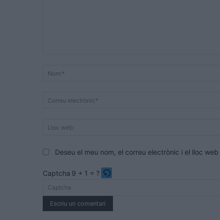
Comentari:
Deseu el meu nom, el correu electrònic i el lloc w
Captcha
9 + 1 = ?
Please
enter