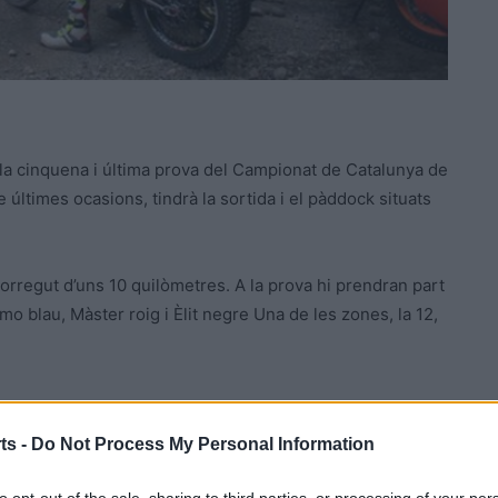
a cinquena i última prova del Campionat de Catalunya de
 últimes ocasions, tindrà la sortida i el pàddock situats
corregut d’uns 10 quilòmetres. A la prova hi prendran part
o blau, Màster roig i Èlit negre Una de les zones, la 12,
ts -
Do Not Process My Personal Information