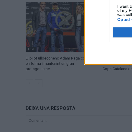
I want t
of my P
was col
Opted 
Trial
Trial
El pilot ulldeconenc Adam Raga continua
Aleix Alcon en seg
en forma i mantenint un gran
Alfacs, primera p
protagonisme
Copa Catalana de
DEIXA UNA RESPOSTA