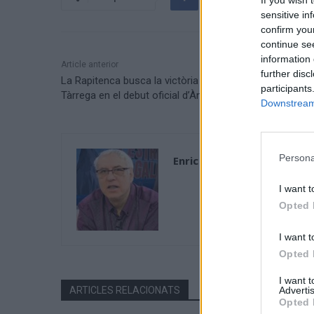
If you wish 
sensitive in
confirm you
continue se
information 
Article anterior
further disc
La Rapitenca busca la victòria a la Devesa davant el
participants
Tàrrega en el debut oficial d’Àngel Rangel
Downstream 
Persona
Enric Alguero
I want t
Opted 
I want t
Opted 
I want 
Advertis
ARTICLES RELACIONATS
Opted 