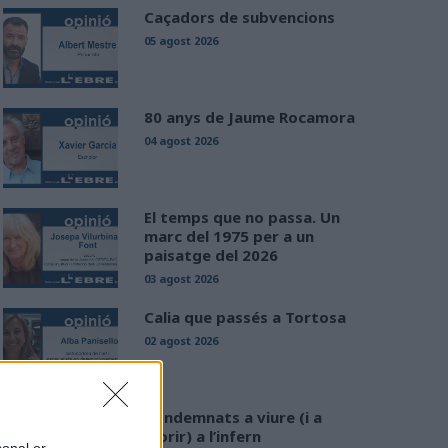
Caçadors de subvencions
05 agost 2026
80 anys de Jaume Rocamora
04 agost 2026
El temps que no passa. Un
marc del 1975 per a un
paisatge del 2026
03 agost 2026
Calia que passés a Tortosa
02 agost 2026
Condemnats a viure (i a
morir) a l’infern