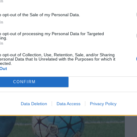
In
o opt-out of the Sale of my Personal Data.
egona catalana després de disputar-se la dinovena jornada
In
to opt-out of processing my Personal Data for Targeted
ing.
In
o opt-out of Collection, Use, Retention, Sale, and/or Sharing
ersonal Data that Is Unrelated with the Purposes for which it
lected.
Out
CONFIRM
Data Deletion
Data Access
Privacy Policy