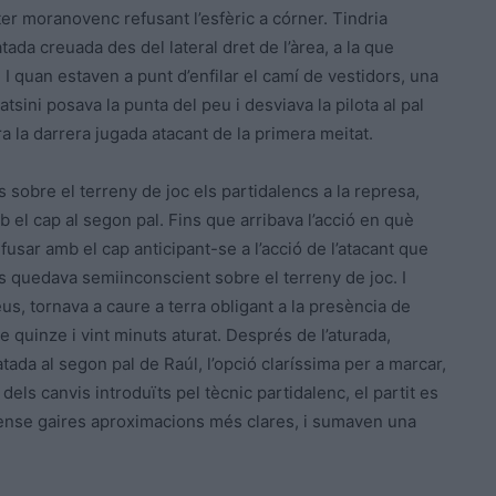
er moranovenc refusant l’esfèric a córner. Tindria
ada creuada des del lateral dret de l’àrea, a la que
 quan estaven a punt d’enfilar el camí de vestidors, una
sini posava la punta del peu i desviava la pilota al pal
ra la darrera jugada atacant de la primera meitat.
ts sobre el terreny de joc els partidalencs a la represa,
el cap al segon pal. Fins que arribava l’acció en què
efusar amb el cap anticipant-se a l’acció de l’atacant que
Es quedava semiinconscient sobre el terreny de joc. I
us, tornava a caure a terra obligant a la presència de
re quinze i vint minuts aturat. Després de l’aturada,
tada al segon pal de Raúl, l’opció claríssima per a marcar,
 dels canvis introduïts pel tècnic partidalenc, el partit es
l, sense gaires aproximacions més clares, i sumaven una