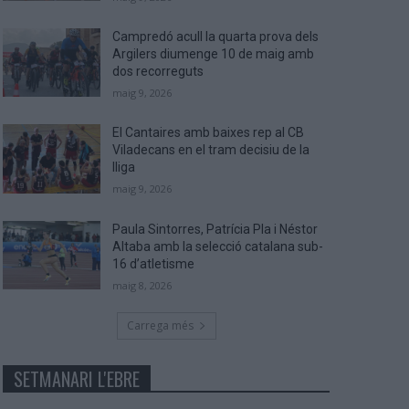
Campredó acull la quarta prova dels
Argilers diumenge 10 de maig amb
dos recorreguts
maig 9, 2026
El Cantaires amb baixes rep al CB
Viladecans en el tram decisiu de la
lliga
maig 9, 2026
Paula Sintorres, Patrícia Pla i Néstor
Altaba amb la selecció catalana sub-
16 d’atletisme
maig 8, 2026
Carrega més
SETMANARI L'EBRE