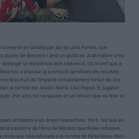
convertit en talismà per als de Lluís Fornés, que
les places de descens i amb un golàs de Joab Fatsini a les
r doblegar la resistència dels riberencs. Un triomf que a
óna lloc a disputar la promoció aprofitant els resultats
’incertesa fruit de l’impacte completament fortuït de dos
tari al central del Jesús i Maria, Lluc Pepiol. El jugador
atir. Per sort, tot va quedar en un ensurt que va tenir el
oques arribades a les àrees respectives. Però, les que es
teral esquerre de l’àrea de Morales que Rojas refusava
pilota que caia refusada a la corona de l’àrea Manu Abril