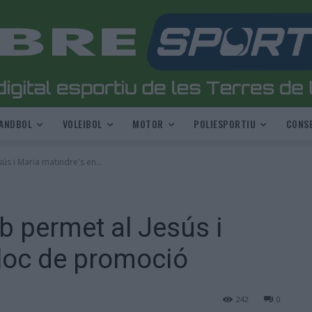
ANDBOL
VOLEIBOL
MOTOR
POLIESPORTIU
CONSE
sús i Maria matindre's en...
ab permet al Jesús i
lloc de promoció
242
0