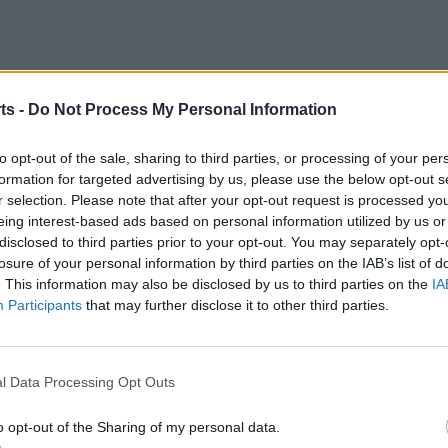
ts -
Do Not Process My Personal Information
), Luisito, Raimon, Joab Fatsini (Robert Beltran, 70′),
to opt-out of the sale, sharing to third parties, or processing of your per
0′), Gallego (Robert López, 76′), Àlex Pérez (Brian, 87′).
formation for targeted advertising by us, please use the below opt-out s
r selection. Please note that after your opt-out request is processed y
eing interest-based ads based on personal information utilized by us or
 Eric (Andrés, 76′), Gerard Roigé, Raúl, Treig, Yassine
disclosed to third parties prior to your opt-out. You may separately opt-
losure of your personal information by third parties on the IAB’s list of
. This information may also be disclosed by us to third parties on the
IA
brouk Eddahani i Ferran Navarro Estiarte del comitè
Participants
that may further disclose it to other third parties.
(54′) dels partidalencs i per a Nelson (40′) dels
l Data Processing Opt Outs
o opt-out of the Sharing of my personal data.