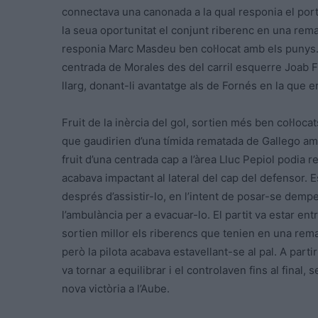
connectava una canonada a la qual responia el port
la seua oportunitat el conjunt riberenc en una remat
responia Marc Masdeu ben col·locat amb els punys. I
centrada de Morales des del carril esquerre Joab Fat
llarg, donant-li avantatge als de Fornés en la que e
Fruit de la inèrcia del gol, sortien més ben col·loca
que gaudirien d’una tímida rematada de Gallego amb 
fruit d’una centrada cap a l’àrea Lluc Pepiol podia r
acabava impactant al lateral del cap del defensor. 
després d’assistir-lo, en l’intent de posar-se dempe
l’ambulància per a evacuar-lo. El partit va estar ent
sortien millor els riberencs que tenien en una rema
però la pilota acabava estavellant-se al pal. A partir
va tornar a equilibrar i el controlaven fins al fina
nova victòria a l’Aube.