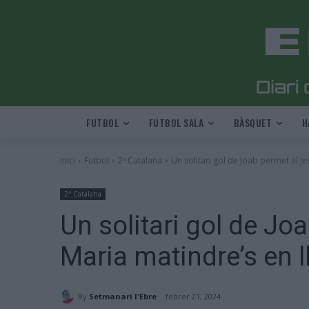
FUTBOL
FUTBOL SALA
BÀSQUET
H
Inici
Futbol
2ª Catalana
Un solitari gol de Joab permet al Je
2ª Catalana
Un solitari gol de Jo
Maria matindre’s en 
By
Setmanari l'Ebre
febrer 21, 2024