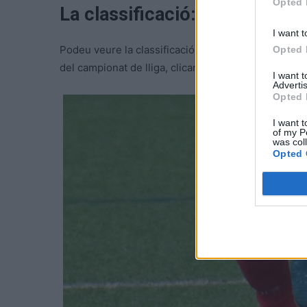
Opted 
La classificació:
I want t
Podeu veure la classificació del grup sisè de la s
Opted 
del campionat de lliga, clicant la imatge inferior:
I want 
Advertis
Opted 
I want t
of my P
was col
Opted 