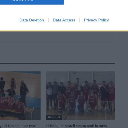
Data Deletion
Data Access
Privacy Policy
Bàsquet
a al Serrallo a un rival
El Bàsquet Morell acaba amb la ratxa