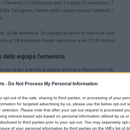
i 1 femení); CJ Ulldecona amb 3 equips (2 masculins i 1
Salle Tarragona i Farlaw amb 1 equip masculí cadascú; i
n.
te, 16 de setembre. En categoria sénior hi haurà un únic
ntra el CB Benicarló (horari aproximat a les 20,45 hores).
ts dels equips femenins
e es va dur a terme el passat dimarts a l’Ajuntament de
n Reverté, va destacar el doble objectiu de la competició
ts -
Do Not Process My Personal Information
 Angelats, que és «
preparar els equips de cara la
mocionar l’esport del bàsquet a la ciutat i al territori
«.
to opt-out of the sale, sharing to third parties, or processing of your per
nes durant tot el cap de setmana a la ciutat, entre
formation for targeted advertising by us, please use the below opt-out s
est sentit, l’alcalde de
Tortosa
,
Jordi Jordan
, va destacar
r selection. Please note that after your opt-out request is processed y
ixer la ciutat i contribueix al creixement econòmic del
eing interest-based ads based on personal information utilized by us or
disclosed to third parties prior to your opt-out. You may separately opt-
losure of your personal information by third parties on the IAB’s list of