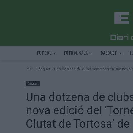
FUTBOL
FUTBOL SALA
BÀSQUET
H
Inici
Bàsquet
Una dotzena de clubs participen en una nova edi
Bàsquet
Una dotzena de clubs
nova edició del ‘Torn
Ciutat de Tortosa’ de