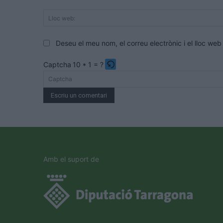
Deseu el meu nom, el correu electrònic i el lloc w
Captcha
10 * 1 = ?
Please
enter
the
characters
shown
in
the
Amb el suport de
CAPTCHA
to
verify
that
you
are