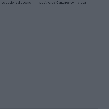
a les opcions d’ascens
positiva del Cantaires com a local
Nom:*
Correu
electrò