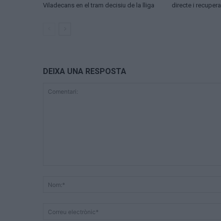
Viladecans en el tram decisiu de la lliga
directe i recuper
DEIXA UNA RESPOSTA
Comentari: