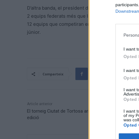
participants
D’altra banda, el president del CB Cantaires va expl
Downstream 
2 equips federats més que la passada campanya. En
12 equips que competiran en totes les categories fi
júnior.
Persona
I want t
Opted 
I want t
Comparteix
Opted 
I want 
Advertis
Opted 
Article anterior
El torneig Ciutat de Tortosa arriba a la seua novena
I want t
of my P
edició
was col
Opted 