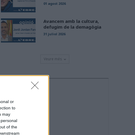
01 agost 2026
Avancem amb la cultura,
defugim de la demagògia
31 juliol 2026
Veure més
sonal or
ection to
ou may
 personal
out of the
 downstream