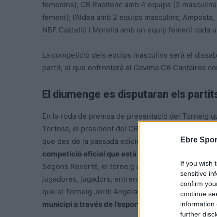
femenins); CB Rapitenc amb 4 equips (3 masculins 
femení); l’Aldea amb 2 equips masculins; Amposta, 
NBF Castelló i Morella amb un equip femení cada u
La competició dels equips masculins serà el dissab
partit, el que enfrontarà el Davima CB Cantaires co
El diumenge es disputaran els parti
En la roda de premsa de presentació del Torneig qu
Tortosa, el president del CB Cantaires Tortosa, Joa
Ebre Spor
que des de la passada edició porta el nom de Jordi
competició oficial que està a punt d’iniciar-se i pro
If you wish 
Segons Reverté, el torneig aplegarà unes 800 perso
sensitive in
jugadores, jugadors, entrenadors i familiars. En aqu
confirm you
que el Torneig Jordi Angelats «
permet donar a conè
continue se
municipi a través de l’esport
«.
information 
further disc