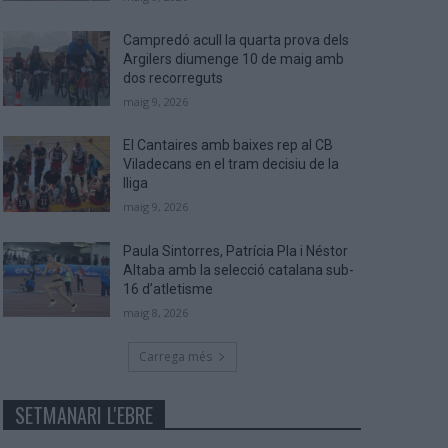
Campredó acull la quarta prova dels
Argilers diumenge 10 de maig amb
dos recorreguts
maig 9, 2026
El Cantaires amb baixes rep al CB
Viladecans en el tram decisiu de la
lliga
maig 9, 2026
Paula Sintorres, Patrícia Pla i Néstor
Altaba amb la selecció catalana sub-
16 d’atletisme
maig 8, 2026
Carrega més
SETMANARI L'EBRE