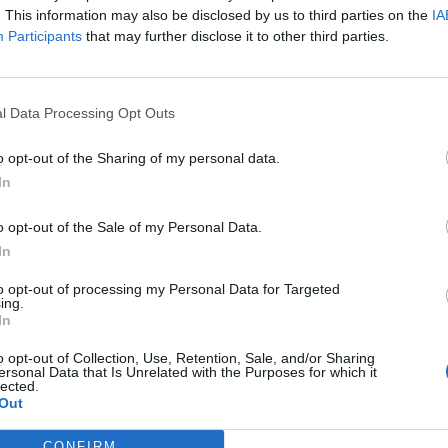
. This information may also be disclosed by us to third parties on the
IA
icar que de cara la temporada 2023-24, l’entitat ha inscrit
Participants
that may further disclose it to other third parties.
 total, prop de 170 jugadores i jugadors conformen els
ns a sénior, excepte en el femení, que hi ha equips fins a
l Data Processing Opt Outs
o opt-out of the Sharing of my personal data.
In
o opt-out of the Sale of my Personal Data.
In
to opt-out of processing my Personal Data for Targeted
ing.
In
Article següent
El Club Tenis Taula Tortosa jugarà a primera divisió
o opt-out of Collection, Use, Retention, Sale, and/or Sharing
ersonal Data that Is Unrelated with the Purposes for which it
nacional
lected.
Out
CONFIRM