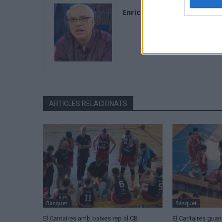
Enric Alguero
ARTICLES RELACIONATS
Bàsquet
Bàsquet
El Cantaires amb baixes rep al CB
El Cantaires guany