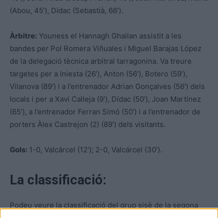
(Abou, 45′), Dídac (Sebastià, 66′).
Àrbitre:
Youness el Hannagh Ghailan assistit a les
bandes per Pol Romera Viñuales i Miguel Barajas López
de la delegació tècnica arbitral tarragonina. Va treure
targetes per a Iniesta (26′), Anton (56′), Botero (59′),
Vilanova (89′) i a l’entrenador Adrian Gonçalves (56′) dels
locals i per a Xavi Calleja (9′), Dídac (50′), Joan Martínez
(65′), a l’entrenador Ferran Simó (50′) i a l’entrenador de
porters Àlex Castrejon (2) (89′) dels visitants.
Gols:
1-0, Valcárcel (12′); 2-0, Valcárcel (30′).
La classificació:
Podeu veure la classificació del grup sisè de la segona
catalana després de disputar-se la cinquena jornada de