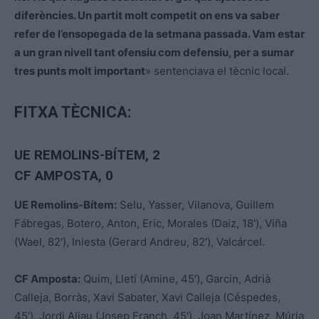
diferències. Un partit molt competit on ens va saber
refer de l’ensopegada de la setmana passada. Vam estar
a un gran nivell tant ofensiu com defensiu, per a sumar
tres punts molt important
» sentenciava el tècnic local.
FITXA TÈCNICA:
UE REMOLINS-BÍTEM
, 2
CF AMPOSTA, 0
UE Remolins-Bítem:
Selu, Yasser, Vilanova, Guillem
Fábregas, Botero, Anton, Eric, Morales (Daiz, 18′), Viña
(Wael, 82′), Iniesta (Gerard Andreu, 82′), Valcárcel.
CF Amposta:
Quim, Lletí (Amine, 45′), Garcin, Adrià
Calleja, Borràs, Xavi Sabater, Xavi Calleja (Céspedes,
45′), Jordi Aliau (Josep Franch, 45′), Joan Martínez, Múria