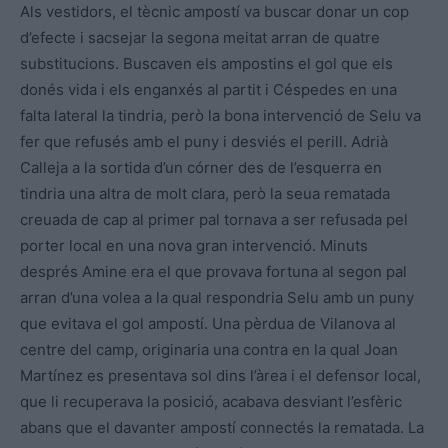
Als vestidors, el tècnic ampostí va buscar donar un cop
d’efecte i sacsejar la segona meitat arran de quatre
substitucions. Buscaven els ampostins el gol que els
donés vida i els enganxés al partit i Céspedes en una
falta lateral la tindria, però la bona intervenció de Selu va
fer que refusés amb el puny i desviés el perill. Adrià
Calleja a la sortida d’un córner des de l’esquerra en
tindria una altra de molt clara, però la seua rematada
creuada de cap al primer pal tornava a ser refusada pel
porter local en una nova gran intervenció. Minuts
després Amine era el que provava fortuna al segon pal
arran d’una volea a la qual respondria Selu amb un puny
que evitava el gol ampostí. Una pèrdua de Vilanova al
centre del camp, originaria una contra en la qual Joan
Martínez es presentava sol dins l’àrea i el defensor local,
que li recuperava la posició, acabava desviant l’esfèric
abans que el davanter ampostí connectés la rematada. La