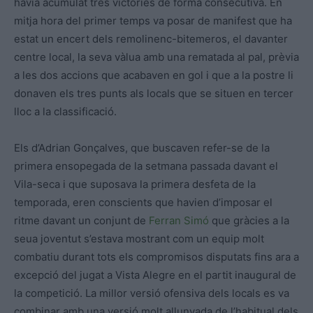
havia acumulat tres victòries de forma consecutiva. En
mitja hora del primer temps va posar de manifest que ha
estat un encert dels remolinenc-bitemeros, el davanter
centre local, la seva vàlua amb una rematada al pal, prèvia
a les dos accions que acabaven en gol i que a la postre li
donaven els tres punts als locals que se situen en tercer
lloc a la classificació.
Els d’Adrian Gonçalves, que buscaven refer-se de la
primera ensopegada de la setmana passada davant el
Vila-seca i que suposava la primera desfeta de la
temporada, eren conscients que havien d’imposar el
ritme davant un conjunt de
Ferran Simó
que gràcies a la
seua joventut s’estava mostrant com un equip molt
combatiu durant tots els compromisos disputats fins ara a
excepció del jugat a Vista Alegre en el partit inaugural de
la competició. La millor versió ofensiva dels locals es va
combinar amb una versió molt allunyada de l’habitual dels