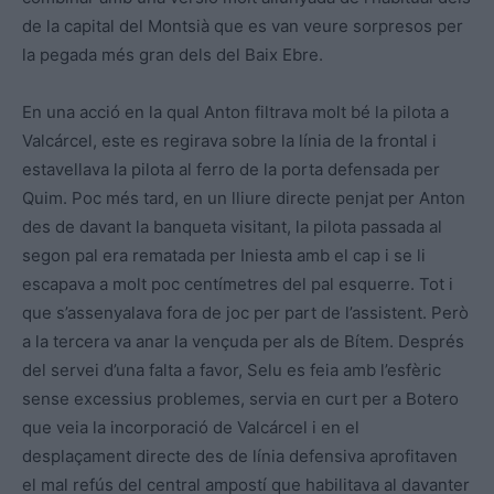
de la capital del Montsià que es van veure sorpresos per
la pegada més gran dels del Baix Ebre.
En una acció en la qual Anton filtrava molt bé la pilota a
Valcárcel, este es regirava sobre la línia de la frontal i
estavellava la pilota al ferro de la porta defensada per
Quim. Poc més tard, en un lliure directe penjat per Anton
des de davant la banqueta visitant, la pilota passada al
segon pal era rematada per Iniesta amb el cap i se li
escapava a molt poc centímetres del pal esquerre. Tot i
que s’assenyalava fora de joc per part de l’assistent. Però
a la tercera va anar la vençuda per als de Bítem. Després
del servei d’una falta a favor, Selu es feia amb l’esfèric
sense excessius problemes, servia en curt per a Botero
que veia la incorporació de Valcárcel i en el
desplaçament directe des de línia defensiva aprofitaven
el mal refús del central ampostí que habilitava al davanter