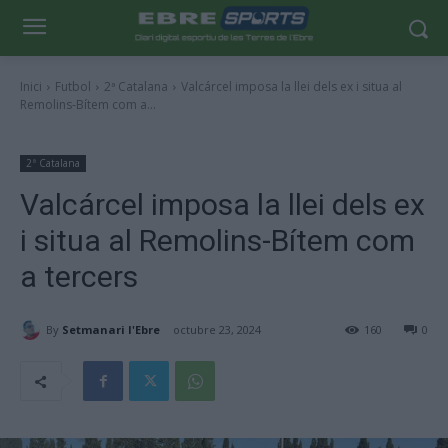
Inici
Futbol
2ª Catalana
Valcárcel imposa la llei dels ex i situa al
Remolins-Bítem com a...
2ª Catalana
Valcárcel imposa la llei dels ex
i situa al Remolins-Bítem com
a tercers
By
Setmanari l'Ebre
octubre 23, 2024
160
0