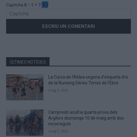
Captcha
8 - 1 = ?
Please
enter
the
characters
shown
in
the
ÚLTIMES NOTÍCIES
CAPTCHA
to
La Cursa de l’Aldea segona d’etiqueta d’or
verify
de la Running Sèries Terres de l’Ebre
that
maig 9, 2026
you
are
human.
Campredó acull la quarta prova dels
Argilers diumenge 10 de maig amb dos
recorreguts
maig 9, 2026