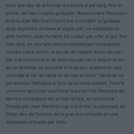
local que des de la frontal la creuava al pal llarg, fent el
primer del seu compte golejador. Reaccionaria l’Amposta i
tindria Joan Martínez l’opció per a restablir la igualada
quan la pilota li arribava al segon pal i no empalava bé
amb l’esfèric quan ho tenia tot a plaer per a fer el gol. Poc
més tard, en una falta molt protestada per la banqueta
visitant sobre Anton, el servei del mateix Anton en curt
per a la incorporació de Vilarroya pel carril esquerre (on
es va demanar un possible fora de joc) acabava en una
centrada al cor de l’àrea on de nou el ‘killer’ Valcárcel no
perdonava i l’allotjava al fons de la xarxa visitant. Tindria
una nova opció per a perforar la porta rival l’Amposta als
darrers compassos del primer temps, en una pilota
filtrada per Joan Martínez cap a la dreta i la canonada de
Dídac des de l’interior de la gran era refusada en una
destacada actuació per Selu.