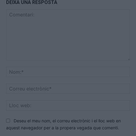
DEIXA UNA RESPOSTA
Comentari:
No
Co
ele
Llo
we
Deseu el meu nom, el correu electrònic i el lloc web en
aquest navegador per a la propera vegada que comenti.