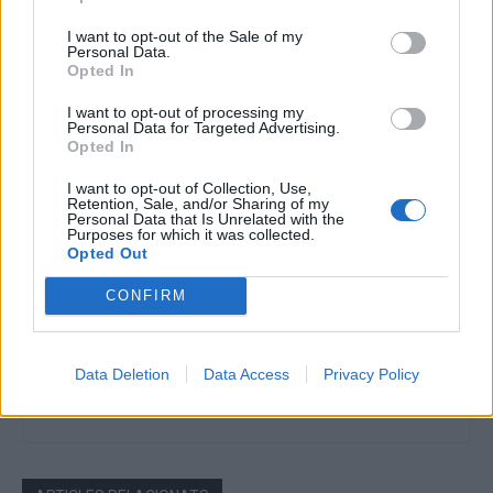
I want to opt-out of the Sale of my
Personal Data.
Opted In
Article anterior
Article següent
Primera victòria de l’Handbol
El líder imposa la seua llei i
I want to opt-out of processing my
Ascó com a local per trencar
continua allargant la ratxa
Personal Data for Targeted Advertising.
la mala ratxa
d’imbatibilitat
Opted In
I want to opt-out of Collection, Use,
Retention, Sale, and/or Sharing of my
Personal Data that Is Unrelated with the
Purposes for which it was collected.
Opted Out
CONFIRM
Data Deletion
Data Access
Privacy Policy
Setmanari l'Ebre