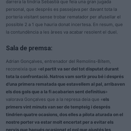
darrera la tindria Sebastià que feia una gran jugada
personal, que després es passejava per davant tota la
porteria visitant sense trobar rematador per afusellar el
possible 2 a 1 que hauria donat incertesa. En resum, que
la contundència a les àrees va acabar resolent el duel.
Sala de premsa:
Adrian Gonçalves, entrenador del Remolins-Bítem,
reconeixia que «
el partit va ser del tot disputat durant
tota la confrontació. Natros vam sortir prou bé i després
d’una primera rematada que estavellem al pal, arribaven
els dos gols que a la fi acabarien sent definitius
»
valorava Gonçalves que a la represa deia que «
els
primers vint minuts van ser de tempteig i després
tindrien quatre ocasions, dos elles a pilota aturada on el
nostre porter va estar molt encertat per a evitar els
nervis que hagués ocasionat el gol que ajustés les