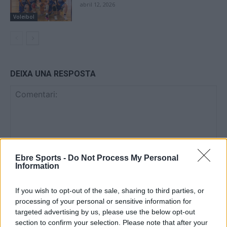
abril 12, 2026
Voleibol
DEIXA UNA RESPOSTA
Ebre Sports -
Do Not Process My Personal
Information
Comentari:
No
If you wish to opt-out of the sale, sharing to third parties, or
processing of your personal or sensitive information for
targeted advertising by us, please use the below opt-out
Co
section to confirm your selection. Please note that after your
ele