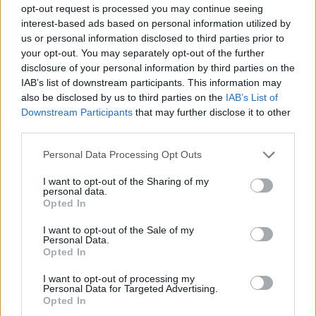
opt-out request is processed you may continue seeing
Llo
interest-based ads based on personal information utilized by
we
us or personal information disclosed to third parties prior to
your opt-out. You may separately opt-out of the further
Deseu el meu nom, el correu electrònic i el lloc web en
disclosure of your personal information by third parties on the
aquest navegador per a la propera vegada que comenti.
IAB’s list of downstream participants. This information may
also be disclosed by us to third parties on the
IAB’s List of
Captcha
7 + 5 = ?
Downstream Participants
that may further disclose it to other
third parties.
Please
Personal Data Processing Opt Outs
enter
the
I want to opt-out of the Sharing of my
personal data.
characters
Opted In
shown
in
I want to opt-out of the Sale of my
the
Personal Data.
ÚLTIMES NOTÍCIES
CAPTCHA
Opted In
to
La Cursa de l’Aldea segona d’etiqueta d’or
I want to opt-out of processing my
verify
Personal Data for Targeted Advertising.
de la Running Sèries Terres de l’Ebre
that
Opted In
maig 9, 2026
you