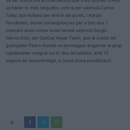
Va ser una prova accidentada ja que a les últimes voltes
va haver-hi més caigudes, com la del valencià Carlos
Tatay, que lluitava per entrar als punts, i Adrián
Fernández, sense conseqüències per a tots dos. I
mancant dues voltes la del també valencià Sergio
García Dols, del GasGas Aspar Team, que al costat del
guanyador Pedro Acosta va aconseguir enganxar al grup
capdavanter malgrat sortir des del pitlane, amb 13
segons de desavantatge, a causa d’una penalització.