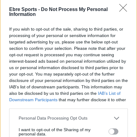
Ebre Sports -
Do Not Process My Personal
DEIXA UNA RESPOSTA
Information
If you wish to opt-out of the sale, sharing to third parties, or
processing of your personal or sensitive information for
targeted advertising by us, please use the below opt-out
section to confirm your selection. Please note that after your
opt-out request is processed you may continue seeing
interest-based ads based on personal information utilized by
us or personal information disclosed to third parties prior to
Comentari:
your opt-out. You may separately opt-out of the further
No
disclosure of your personal information by third parties on the
IAB’s list of downstream participants. This information may
also be disclosed by us to third parties on the
IAB’s List of
Co
Downstream Participants
that may further disclose it to other
ele
third parties.
Llo
we
Personal Data Processing Opt Outs
Deseu el meu nom, el correu electrònic i el lloc web en
I want to opt-out of the Sharing of my
personal data.
aquest navegador per a la propera vegada que comenti.