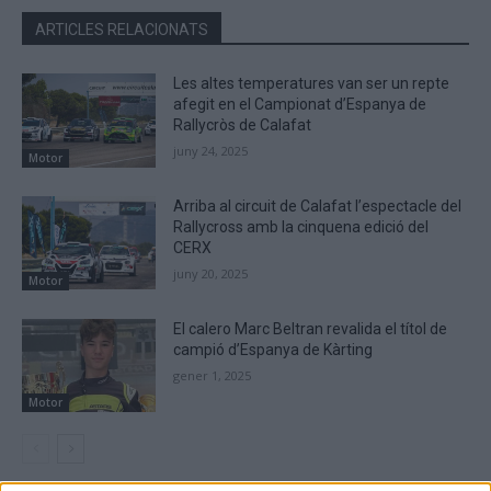
ARTICLES RELACIONATS
Les altes temperatures van ser un repte
afegit en el Campionat d’Espanya de
Rallycròs de Calafat
juny 24, 2025
Motor
Arriba al circuit de Calafat l’espectacle del
Rallycross amb la cinquena edició del
CERX
juny 20, 2025
Motor
El calero Marc Beltran revalida el títol de
campió d’Espanya de Kàrting
gener 1, 2025
Motor