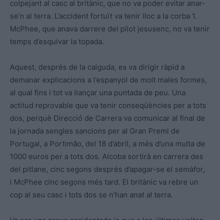
colpejant al casc al britànic, que no va poder evitar anar-
se’n al terra. L’accident fortuït va tenir lloc a la corba 1.
McPhee, que anava darrere del pilot jesusenc, no va tenir
temps d’esquivar la topada.
Aquest, després de la caiguda, es va dirigir ràpid a
demanar explicacions a l’espanyol de molt males formes,
al qual fins i tot va llançar una puntada de peu. Una
actitud reprovable que va tenir conseqüències per a tots
dos, perquè Direcció de Carrera va comunicar al final de
la jornada sengles sancions per al Gran Premi de
Portugal, a Portimão, del 18 d’abril, a més d’una multa de
1000 euros per a tots dos. Alcoba sortirà en carrera des
del pitlane, cinc segons després d’apagar-se el semàfor,
i McPhee cinc segons més tard. El britànic va rebre un
cop al seu casc i tots dos se n’han anat al terra.