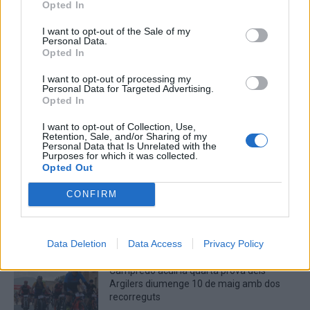
Opted In
Captcha
5 * 3 = ?
I want to opt-out of the Sale of my
Personal Data.
Opted In
Please
I want to opt-out of processing my
enter
Personal Data for Targeted Advertising.
the
Opted In
characters
shown
I want to opt-out of Collection, Use,
Retention, Sale, and/or Sharing of my
in
Personal Data that Is Unrelated with the
the
Purposes for which it was collected.
ÚLTIMES NOTÍCIES
Opted Out
CAPTCHA
to
La Cursa de l’Aldea segona d’etiqueta d’or
CONFIRM
verify
de la Running Sèries Terres de l’Ebre
that
maig 9, 2026
you
are
Data Deletion
Data Access
Privacy Policy
human.
Campredó acull la quarta prova dels
Argilers diumenge 10 de maig amb dos
recorreguts