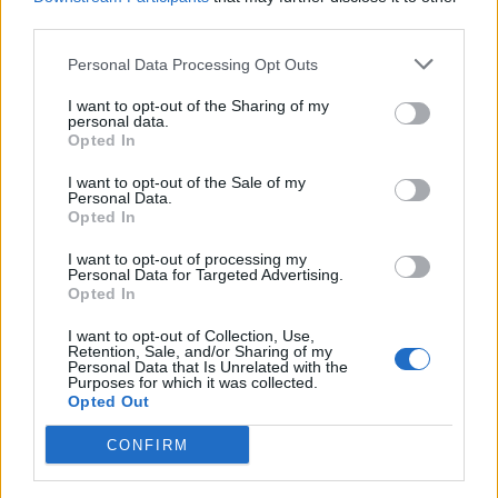
third parties.
Comentari:
No
Personal Data Processing Opt Outs
I want to opt-out of the Sharing of my
Co
personal data.
ele
Opted In
Llo
I want to opt-out of the Sale of my
we
Personal Data.
Opted In
Deseu el meu nom, el correu electrònic i el lloc web en
I want to opt-out of processing my
aquest navegador per a la propera vegada que comenti.
Personal Data for Targeted Advertising.
Opted In
Captcha
7 - 1 = ?
I want to opt-out of Collection, Use,
Retention, Sale, and/or Sharing of my
Personal Data that Is Unrelated with the
Please
Purposes for which it was collected.
enter
Opted Out
the
characters
CONFIRM
shown
in