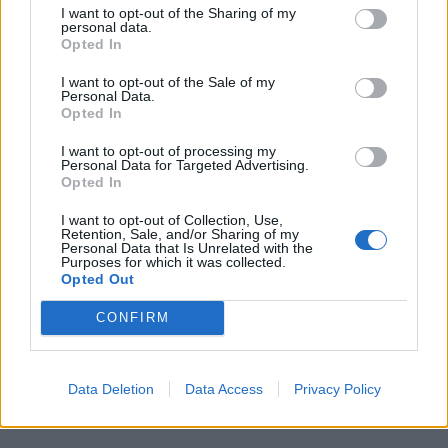
we
I want to opt-out of the Sharing of my
personal data.
Opted In
Deseu el meu nom, el correu electrònic i el lloc web en
aquest navegador per a la propera vegada que comenti.
I want to opt-out of the Sale of my
Personal Data.
Opted In
Captcha
5 + 3 = ?
I want to opt-out of processing my
Personal Data for Targeted Advertising.
Please
Opted In
enter
the
I want to opt-out of Collection, Use,
characters
Retention, Sale, and/or Sharing of my
Personal Data that Is Unrelated with the
shown
Purposes for which it was collected.
in
Opted Out
the
ÚLTIMES NOTÍCIES
CAPTCHA
CONFIRM
to
La Cursa de l’Aldea segona d’etiqueta d’or
verify
de la Running Sèries Terres de l’Ebre
that
Data Deletion
Data Access
Privacy Policy
maig 9, 2026
you
are
human.