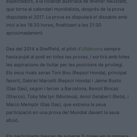
espectadors, a la localitat austríaca de Wiener Neustadt,
que torna al calendari mundialista, després de la prova
disputada el 2017. La prova es disputarà el dissabte amb
inici a les 18:30 hores, finalitzant a les 21:30
aproximadament.
Des del 2014 a Sheffield, el pilot
d’Ulldecona
sempre
havia pujat al podi en totes les proves, i sortirà amb totes
les aspiracions de lluitar per les posicions de privilegi.
Els seus rivals seran Toni Bou (Repsol Honda), principal
favorit, Gabriel Marcelli (Repsol Honda) i Jaime Busto
(Gas Gas), segon i tercer a Barcelona, Benoit Bincaz
(Sherco), Toby Martyn (Montesa), Aniol Gelabert (Beta), i
Marco Mempör (Gas Gas), que estrena la seua
participació en una prova del Mundial davant la seua
afició.
Els participants hauran de superar 5 zones en la primera