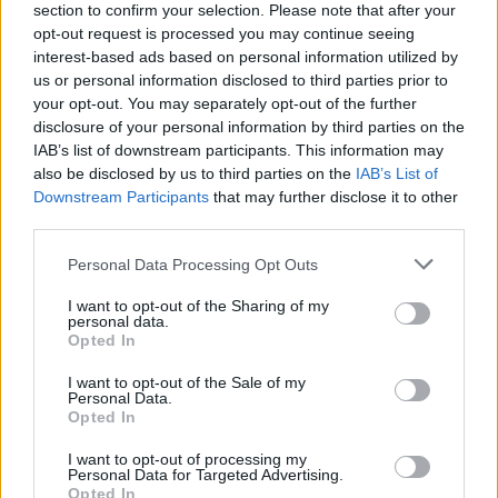
section to confirm your selection. Please note that after your
Co
opt-out request is processed you may continue seeing
ele
interest-based ads based on personal information utilized by
Llo
us or personal information disclosed to third parties prior to
we
your opt-out. You may separately opt-out of the further
disclosure of your personal information by third parties on the
Deseu el meu nom, el correu electrònic i el lloc web en
IAB’s list of downstream participants. This information may
aquest navegador per a la propera vegada que comenti.
also be disclosed by us to third parties on the
IAB’s List of
Downstream Participants
that may further disclose it to other
Captcha
5 - 3 = ?
third parties.
Personal Data Processing Opt Outs
Please
enter
I want to opt-out of the Sharing of my
the
personal data.
Opted In
characters
shown
I want to opt-out of the Sale of my
in
Personal Data.
the
Opted In
ÚLTIMES NOTÍCIES
CAPTCHA
I want to opt-out of processing my
to
Personal Data for Targeted Advertising.
La Cursa de l’Aldea segona d’etiqueta d’or
verify
Opted In
de la Running Sèries Terres de l’Ebre