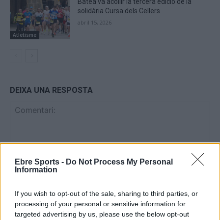
Batea va acollir la tercera edició de la
solidària Cursa dels Cellers
abril 15, 2026
Atletisme
DEIXA UNA RESPOSTA
Ebre Sports -
Do Not Process My Personal
Information
Comentari:
If you wish to opt-out of the sale, sharing to third parties, or
No
processing of your personal or sensitive information for
targeted advertising by us, please use the below opt-out