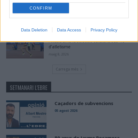
Viladecans en el tram decisiu de la lliga
CONFIRM
maig 9, 2026
Data Deletion
Data Access
Privacy Policy
Paula Sintorres, Patrícia Pla i Néstor
Altaba amb la selecció catalana sub-16
d’atletisme
maig 8, 2026
Carrega més
SETMANARI L'EBRE
Caçadors de subvencions
05 agost 2026
80 anys de Jaume Rocamora