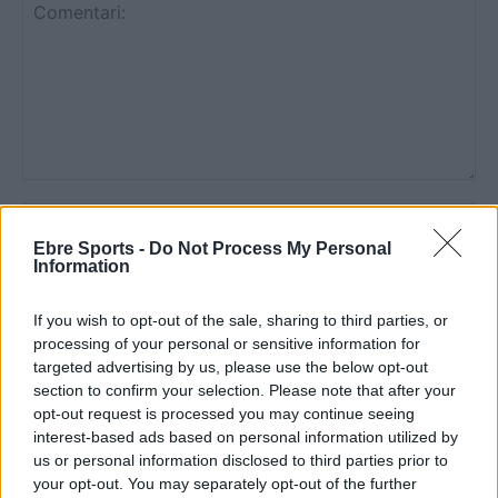
Comentari:
No
Ebre Sports -
Do Not Process My Personal
Information
Co
ele
If you wish to opt-out of the sale, sharing to third parties, or
Llo
processing of your personal or sensitive information for
we
targeted advertising by us, please use the below opt-out
section to confirm your selection. Please note that after your
Deseu el meu nom, el correu electrònic i el lloc web en
opt-out request is processed you may continue seeing
aquest navegador per a la propera vegada que comenti.
interest-based ads based on personal information utilized by
us or personal information disclosed to third parties prior to
Captcha
9 * 5 = ?
your opt-out. You may separately opt-out of the further