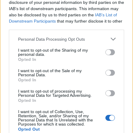
disclosure of your personal information by third parties on the
IAB’s list of downstream participants. This information may
Please
also be disclosed by us to third parties on the
IAB’s List of
enter
Downstream Participants
that may further disclose it to other
the
third parties.
characters
shown
Personal Data Processing Opt Outs
in
the
ÚLTIMES NOTÍCIES
I want to opt-out of the Sharing of my
CAPTCHA
personal data.
Opted In
to
La Cursa de l’Aldea segona d’etiqueta d’or
verify
de la Running Sèries Terres de l’Ebre
I want to opt-out of the Sale of my
that
Personal Data.
maig 9, 2026
you
Opted In
are
human.
I want to opt-out of processing my
Personal Data for Targeted Advertising.
Campredó acull la quarta prova dels
Opted In
Argilers diumenge 10 de maig amb dos
recorreguts
I want to opt-out of Collection, Use,
Retention, Sale, and/or Sharing of my
maig 9, 2026
Personal Data that Is Unrelated with the
Purposes for which it was collected.
Opted Out
El Cantaires amb baixes rep al CB