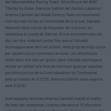
del Mountain
bike Racing Team, Silvia Roura
del BMC
TBellès by Kalas, Ramona Gabriel del Garmin-Lapierre i
Arantxa Salvadó del Gobik Fact
ory Team es mostraven
com les més fortes en l’arrencada de la prova. Salvadó
tibava el ritme a prop de l’equador de la prova i es
destacava al costat de Gabriel. Era el moviment clau del
dia. Les dos rodarien juntes fins que el Salvadó
aconseguia anar-se’n en solitari. Amb prop de mitja cursa
per davant era un moviment arriscat. Les diferències
entre elles mai van ser grans, però Salvadó aconseguia
arribar en solitari a la línia de meta per guanyar aquesta
penúltima prova de la Scott Marathon by Continental,
amb un temps de 3:21’25. Ramona Gabriel seria segona
amb 3:22’41.
Amb aquests resultats Arantxa Salvadó manté el mallot
de líder del campionat. L’ultima cita serà
el 12 d’octubre