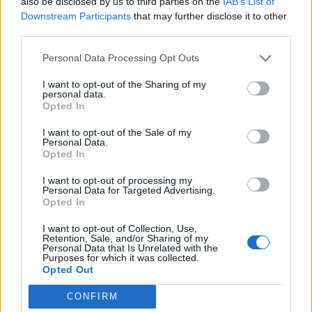
also be disclosed by us to third parties on the
IAB’s List of
Downstream Participants
that may further disclose it to other
third parties.
Comentari:
Personal Data Processing Opt Outs
No
I want to opt-out of the Sharing of my
personal data.
Co
Opted In
ele
I want to opt-out of the Sale of my
Personal Data.
Llo
Opted In
we
I want to opt-out of processing my
Deseu el meu nom, el correu electrònic i el lloc web en
Personal Data for Targeted Advertising.
aquest navegador per a la propera vegada que comenti.
Opted In
I want to opt-out of Collection, Use,
Captcha
9 - 1 = ?
Retention, Sale, and/or Sharing of my
Personal Data that Is Unrelated with the
Purposes for which it was collected.
Please
Opted Out
enter
CONFIRM
the