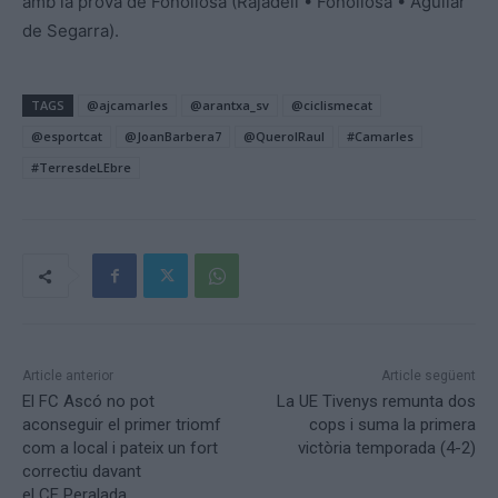
amb la prova de Fonollosa (Rajadell • Fonollosa • Aguilar
de Segarra).
TAGS
@ajcamarles
@arantxa_sv
@ciclismecat
@esportcat
@JoanBarbera7
@QuerolRaul
#Camarles
#TerresdeLEbre
Article anterior
Article següent
El FC Ascó no pot
La UE Tivenys remunta dos
aconseguir el primer triomf
cops i suma la primera
com a local i pateix un fort
victòria temporada (4-2)
correctiu davant
el CF Peralada