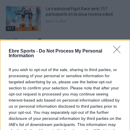
La tradicional Figot Race amb 157
participants en la seua novena edició
abril 13, 2026
BTT
La Figot Race, segona prova de la
Xallenger BTT de les Terres de l’Ebre
Ebre Sports -
Do Not Process My Personal
abril 11, 2026
Information
BTT
If you wish to opt-out of the sale, sharing to third parties, or
processing of your personal or sensitive information for
targeted advertising by us, please use the below opt-out
section to confirm your selection. Please note that after your
DEIXA UNA RESPOSTA
opt-out request is processed you may continue seeing
interest-based ads based on personal information utilized by
us or personal information disclosed to third parties prior to
your opt-out. You may separately opt-out of the further
disclosure of your personal information by third parties on the
IAB’s list of downstream participants. This information may