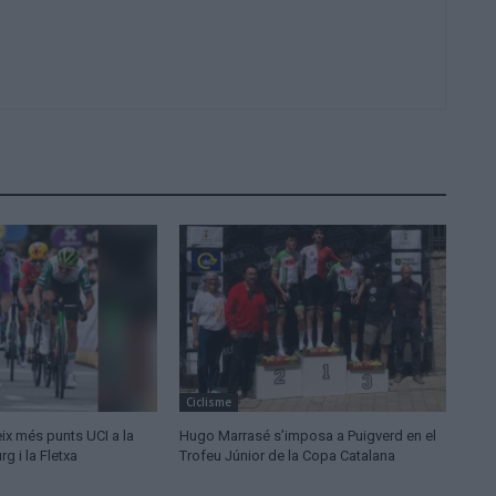
Ciclisme
ix més punts UCI a la
Hugo Marrasé s’imposa a Puigverd en el
 i la Fletxa
Trofeu Júnior de la Copa Catalana