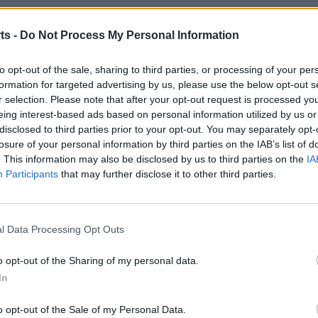
estacat al ciclista canareu, va competir també amb Jaume
ts -
Do Not Process My Personal Information
 Francisco Peñuela i Samuel Fernández.
to opt-out of the sale, sharing to third parties, or processing of your per
 de 34 ciclistes, amb un temps de 3:57.53, imposant-se
formation for targeted advertising by us, please use the below opt-out s
 (Cofidis), amb segon i tercer lloc respectivament per a
r selection. Please note that after your opt-out request is processed y
eing interest-based ads based on personal information utilized by us or
cisco Galván (Kern Pharma).
disclosed to third parties prior to your opt-out. You may separately opt-
losure of your personal information by third parties on the IAB’s list of
erò conscient de que va estar molt prop de pujar al podi:
. This information may also be disclosed by us to third parties on the
IA
nt del tot, no? Quan estàs tan a prop del podi i et
Participants
that may further disclose it to other third parties.
. Anava molt fort als darrers metres, m’he vist molt
ar, així que he gastat moltes forces per buscar buits. I
progressat amb tot després de buscar-me tant la vida per
l Data Processing Opt Outs
llesa, evolucionant any rere any en aquesta carrera i
o opt-out of the Sharing of my personal data.
e més”.
In
 15 de febrer la 45ª Volta a Múrcia Costa Calida de 199,6
o opt-out of the Sale of my Personal Data.