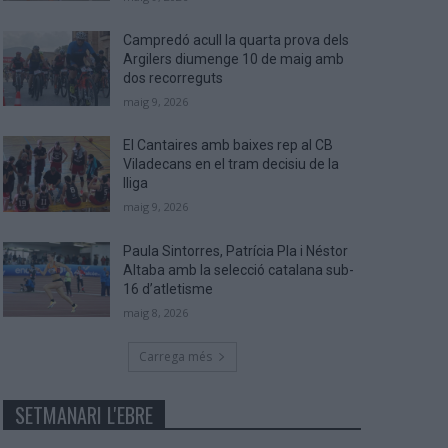
Campredó acull la quarta prova dels
Argilers diumenge 10 de maig amb
dos recorreguts
maig 9, 2026
El Cantaires amb baixes rep al CB
Viladecans en el tram decisiu de la
lliga
maig 9, 2026
Paula Sintorres, Patrícia Pla i Néstor
Altaba amb la selecció catalana sub-
16 d’atletisme
maig 8, 2026
Carrega més
SETMANARI L'EBRE