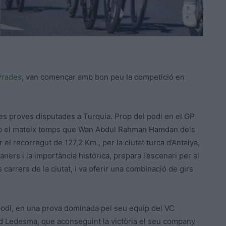
Prades
, van començar amb bon peu la competició en
les proves disputades a Turquia. Prop del podi en el GP
 amb el mateix temps que Wan Abdul Rahman Hamdan dels
el recorregut de 127,2 Km., per la ciutat turca d’Antalya,
rs i la importància històrica, prepara l’escenari per al
 carrers de la ciutat, i va oferir una combinació de girs
 podi, en una prova dominada pel seu equip del VC
d Ledesma, que aconseguint la victòria el seu company