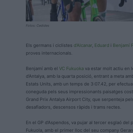
Fotos: Cedides
Els germans i ciclistes
d’Alcanar
,
Eduard
i
Benjamí 
proves internacionals.
Benjamí amb el
VC Fukuoka
va estar molt actiu en 
d’Antalya, amb la quarta posició, entrant a meta
Estats Units, amb un temps de 3:07.42, per efectuar 
coneguda pels seus impressionants paisatges costane
Grand Prix Antalya Airport City, que serpenteja pels
desafiadors, descensos ràpids i trams rectes.
En el GP d’Aspendos, va pujar al tercer esglaó del
Fukuola, amb el primer lloc del seu company Gerar