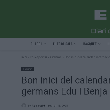
FUTBOL
FUTBOL SALA
BÀSQUET
H
Inici
Poliesportiu
Ciclisme
Bon inici del calendari internac
Ciclisme
Bon inici del calendar
germans Edu i Benja
By
Redacció
febrer 15, 2025