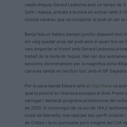
català d’equip Gerard Ledesma amb un temps de 3:1
Selik i Alanya, entrant a la meta en solitari amb 3:
ciclista canareu que va completar el podi en ser el
Benja feia un balanç bastant positiu d’aquest inici
em vaig quedar prop del podi amb el quart lloc en 
vam emportar el triomf amb Gerard Ledesma primer i
treball de la resta de l’equip. Van ser dos setmane
sessions d’entrenament per la magnifica zona d’Ala
carreres també en territori turc amb el GP Sayedra 
Per la seua banda Eduard amb el
Caja Rural
va acon
quarta posició en l’estrena europea al Gran Premi 
carregat i destacat programa professional del cicl
de 2025. El recorregut de va ser de 164,2 quilòmetre
ciutat de Marsella, marcada pel seu perfil ondulat i
de Crétes i la no puntuable però exigent del Coll de