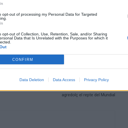
la Gran Via de Murcia, que ha tingut guanyadors tant
In
rco Pantani, Melcior Mauri, Peio Ruiz Cabestany,
to opt-out of processing my Personal Data for Targeted
 altres prestigiosos ciclistes.
ing.
In
o opt-out of Collection, Use, Retention, Sale, and/or Sharing
ersonal Data that Is Unrelated with the Purposes for which it
lected.
Out
CONFIRM
Data Deletion
Data Access
Privacy Policy
Article següent
l
L’entrenador tortosí Toni Gerona finalitza amb gust
agredolç el repte del Mundial