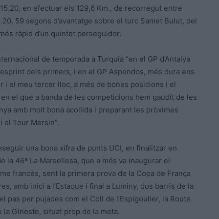
5.20, en efectuar els 129,6 Km., de recorregut entre
15.20, 59 segons d’avantatge sobre el turc Samet Bulut, del
 més ràpid d’un quintet perseguidor.
 internacional de temporada a Turquia “en el GP d’Antalya
l’esprint dels primers, i en el GP Aspendos, més dura ens
 el meu tercer lloc, a més de bones posicions i el
s en el que a banda de les competicions hem gaudit de les
nya amb molt bona acollida i preparant les pròximes
i el Tour Mersin”.
seguir una bona xifra de punts UCI, en finalitzar en
de la 46ª La Marsellesa, que a més va inaugurar el
isme francès, sent la primera prova de la Copa de França
s, amb inici a l’Estaque i final a Luminy, dos barris de la
 el pas per pujades com el Coll de l’Espigoulier, la Route
 la Gineste, situat prop de la meta.