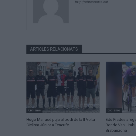
http://ebresports.cat
ARTICLES RELACIONATS
Ciclisme
Ciclisme
Hugo Marrasé puja al podi de la II Volta
Edu Prades afege
Ciclista Júnior a Tenerife
Ronde Van Limburg
Brabanzona