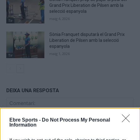
Grand Prix Liberation de Pilsen amb la
selecció espanyola
maig 4, 2026
Tir
Sònia Franquet disputarà el Grand Prix
Liberation de Pilsen amb la selecció
espanyola
maig 1, 2026
Tir
DEIXA UNA RESPOSTA
Ebre Sports -
Do Not Process My Personal
Information
If you wish to opt-out of the sale, sharing to third parties, or