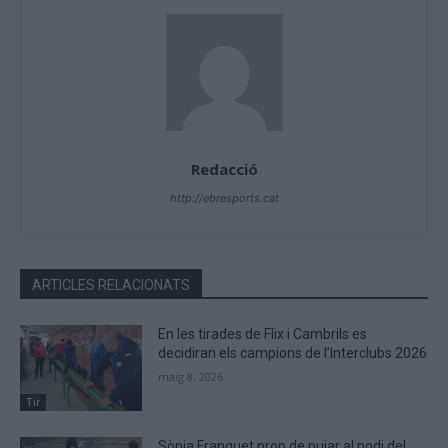
Redacció
http://ebresports.cat
ARTICLES RELACIONATS
En les tirades de Flix i Cambrils es
decidiran els campions de l’Interclubs 2026
maig 8, 2026
Tir
Sònia Franquet prop de pujar al podi del