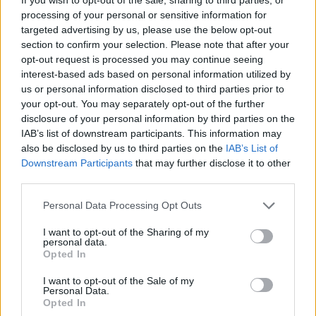
processing of your personal or sensitive information for
targeted advertising by us, please use the below opt-out
Comentari:
section to confirm your selection. Please note that after your
No
opt-out request is processed you may continue seeing
interest-based ads based on personal information utilized by
Co
us or personal information disclosed to third parties prior to
ele
your opt-out. You may separately opt-out of the further
disclosure of your personal information by third parties on the
Llo
IAB’s list of downstream participants. This information may
we
also be disclosed by us to third parties on the
IAB’s List of
Downstream Participants
that may further disclose it to other
Deseu el meu nom, el correu electrònic i el lloc web en
third parties.
aquest navegador per a la propera vegada que comenti.
Personal Data Processing Opt Outs
Captcha
10 - 5 = ?
I want to opt-out of the Sharing of my
personal data.
Please
Opted In
enter
the
I want to opt-out of the Sale of my
Personal Data.
characters
Opted In
shown