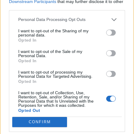
Downstream Participants
that may further disclose it to other
third parties.
Comentari:
No
Personal Data Processing Opt Outs
I want to opt-out of the Sharing of my
Co
personal data.
Opted In
ele
Llo
I want to opt-out of the Sale of my
Personal Data.
we
Opted In
Deseu el meu nom, el correu electrònic i el lloc web en
I want to opt-out of processing my
aquest navegador per a la propera vegada que comenti.
Personal Data for Targeted Advertising.
Opted In
Captcha
5 * 1 = ?
I want to opt-out of Collection, Use,
Retention, Sale, and/or Sharing of my
Personal Data that Is Unrelated with the
Please
Purposes for which it was collected.
Opted Out
enter
the
CONFIRM
characters
shown