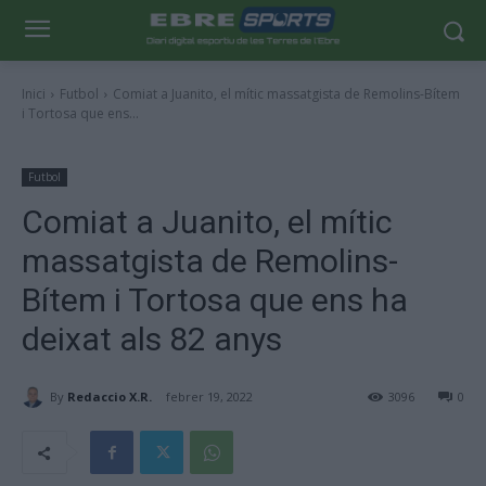
Inici
Futbol
Comiat a Juanito, el mític massatgista de Remolins-Bítem
i Tortosa que ens...
Futbol
Comiat a Juanito, el mític
massatgista de Remolins-
Bítem i Tortosa que ens ha
deixat als 82 anys
By
Redaccio X.R.
febrer 19, 2022
3096
0