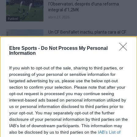
l’Observatori, després d’una reforma
integral d’1,2M€
abril 27, 2026
Futbol
Un CF Benifallet inactiu, planta cara al CF
Pinell en la festivitat de Santa Magdalena
abril 25, 2026
Ebre Sports -
Do Not Process My Personal
Information
Futbol
If you wish to opt-out of the sale, sharing to third parties, or
processing of your personal or sensitive information for
targeted advertising by us, please use the below opt-out
DEIXA UNA RESPOSTA
section to confirm your selection. Please note that after your
opt-out request is processed you may continue seeing
interest-based ads based on personal information utilized by
us or personal information disclosed to third parties prior to
your opt-out. You may separately opt-out of the further
disclosure of your personal information by third parties on the
IAB’s list of downstream participants. This information may
also be disclosed by us to third parties on the
IAB’s List of