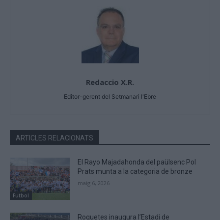
Redaccio X.R.
Editor-gerent del Setmanari l'Ebre
ARTICLES RELACIONATS
El Rayo Majadahonda del paülsenc Pol
Prats munta a la categoria de bronze
maig 6, 2026
Futbol
Roquetes inaugura l’Estadi de